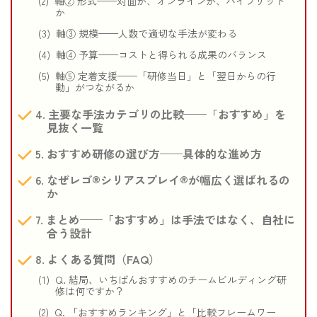
軸② 形式——対面か、オンラインか、ハイブリッド
か
軸③ 規模——人数で適切な手法が変わる
軸④ 予算——コストと得られる成果のバランス
軸⑤ 定着支援——「研修当日」と「翌日からの行
動」がつながるか
主要な手法カテゴリの比較——「おすすめ」を
見抜く一覧
おすすめ研修の選び方——具体的な進め方
なぜレゴ®シリアスプレイ®が幅広く選ばれるの
か
まとめ——「おすすめ」は手法ではなく、自社に
合う設計
よくある質問（FAQ）
Q. 結局、いちばんおすすめのチームビルディング研
修は何ですか？
Q. 「おすすめランキング」と「比較フレームワー