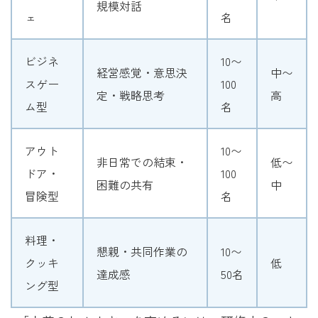
規模対話
ェ
名
ビジネ
10〜
経営感覚・意思決
中〜
スゲー
100
定・戦略思考
高
ム型
名
アウト
10〜
非日常での結束・
低〜
ドア・
100
困難の共有
中
冒険型
名
料理・
懇親・共同作業の
10〜
クッキ
低
達成感
50名
ング型