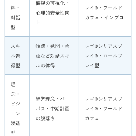
値観の可視化・
解・
レイ®・ワールド
心理的安全性向
対話
カフェ・インプロ
上
型
スキ
傾聴・発問・承
レゴ®シリアスプ
ル習
認など対話スキ
レイ®・ロールプ
得型
ルの体得
レイ型
理
念・
経営理念・パー
レゴ®シリアスプ
ビジ
パス・中期計画
レイ®・ワールド
ョン
の腹落ち
カフェ
浸透
型