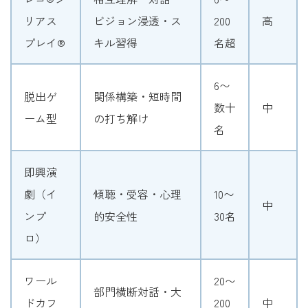
リアス
ビジョン浸透・ス
200
高
プレイ®
キル習得
名超
6〜
脱出ゲ
関係構築・短時間
数十
中
ーム型
の打ち解け
名
即興演
劇（イ
傾聴・受容・心理
10〜
中
ンプ
的安全性
30名
ロ）
ワール
20〜
部門横断対話・大
ドカフ
200
中