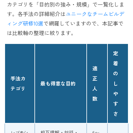
カテゴリを「目的別の強み・規模」で一覧化しま
す。各手法の詳細紹介は
ユニークなチームビルデ
ィング研修10選
で網羅していますので、本記事で
は比較軸の整理に絞ります。
定
着
適
の
手法カ
正
最も得意な目的
し
テゴリ
人
や
数
す
さ
レゴ®シ
相互理解・対話・
6〜