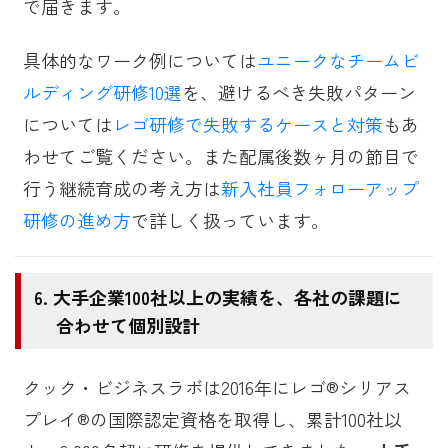
で届きます。
具体的なワーク例については
ユニークなチームビ
ルディング研修10選
を、避けるべき失敗パターン
については
レゴ研修で失敗するケースと対策
もあ
わせてご覧ください。また配属後数ヶ月の節目で
行う継続育成の考え方は
新入社員フォローアップ
研修の進め方
で詳しく扱っています。
大手企業100社以上の実績を、各社の課題に
合わせて個別設計
クック・ビジネスラボは2016年にレゴ®シリアス
プレイ®の国際認定資格を取得し、累計100社以