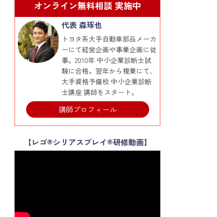
オンライン無料相談 実施中
代表 森琢也
トヨタ系大手自動車部品メーカ
ーにて経営企画や事業企画に従
事。2010年 中小企業診断士試
験に合格。翌年から複業にて、
大手資格予備校 中小企業診断
士講座 講師をスタート。
講師プロフィール
【レゴ®シリアスプレイ®研修動画】