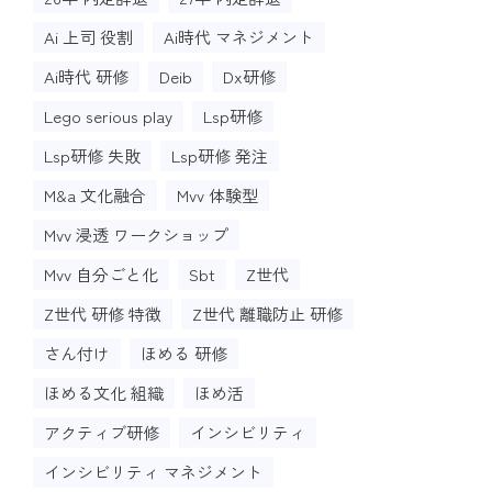
Ai 上司 役割
Ai時代 マネジメント
Ai時代 研修
Deib
Dx研修
Lego serious play
Lsp研修
Lsp研修 失敗
Lsp研修 発注
M&a 文化融合
Mvv 体験型
Mvv 浸透 ワークショップ
Mvv 自分ごと化
Sbt
Z世代
Z世代 研修 特徴
Z世代 離職防止 研修
さん付け
ほめる 研修
ほめる文化 組織
ほめ活
アクティブ研修
インシビリティ
インシビリティ マネジメント