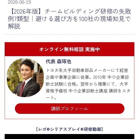
2026-06-19
【2026年版】チームビルディング研修の失敗
例7類型｜避ける選び方を100社の現場知見で
解説
オンライン無料相談 実施中
代表 森琢也
トヨタ系大手自動車部品メーカーにて経営
企画や事業企画に従事。2010年 中小企業診
断士試験に合格。翌年から複業にて、大手
資格予備校 中小企業診断士講座 講師をスタ
ート。
講師プロフィール
【レゴ®シリアスプレイ®研修動画】