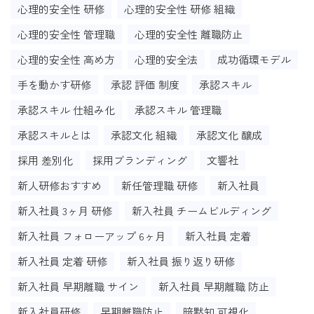
心理的安全性 研修
心理的安全性 研修 組織
心理的安全性 管理職
心理的安全性 離職防止
心理的安全性 高め方
心理的安全法
成功循環モデル
手を動かす研修
承認 評価 制度
承認スキル
承認スキル 仕組み化
承認スキル 管理職
承認スキルとは
承認文化 組織
承認文化 醸成
採用 差別化
採用ブランディング
文響社
新人研修おすすめ
新任管理職 研修
新入社員
新入社員 3ヶ月 研修
新入社員 チームビルディング
新入社員 フォローアップ 6ヶ月
新入社員 定着
新入社員 定着 研修
新入社員 振り返り研修
新入社員 早期離職 サイン
新入社員 早期離職 防止
新入社員研修
早期離職防止
暗黙知 可視化