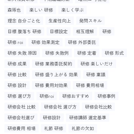
森琢也
楽しい 研修
楽しく学ぶ
理念 自分ごと化
生産性向上
発問スキル
目標 腹落ち 研修
目標設定
相互理解
研修
研修 roi
研修 効果測定
研修 外部委託
研修 失敗 原因
研修 失敗例
研修 定着
研修 形式
研修 成果
研修 業務委託契約
研修 楽しいだけ
研修 比較
研修 盛り上がる 効果
研修 稟議
研修 設計
研修 費用対効果
研修 費用相場
研修 選び方
研修roi
研修おすすめ
研修事例
研修会社 比較
研修会社 選び方
研修会社比較
研修会社選び
研修設計
研修講師 選定基準
研修費用 相場
礼節 研修
礼節の欠如