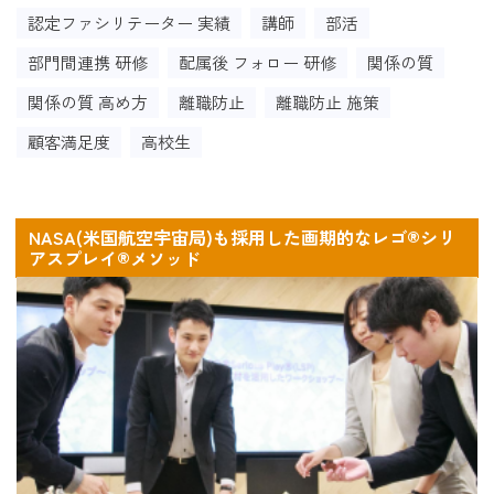
認定ファシリテーター 実績
講師
部活
部門間連携 研修
配属後 フォロー 研修
関係の質
関係の質 高め方
離職防止
離職防止 施策
顧客満足度
高校生
NASA(米国航空宇宙局)も採用した画期的なレゴ®シリ
アスプレイ®メソッド