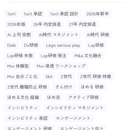
1on1
1on1 承認
1on1 承認 設計
2026年新卒
2026年版
26卒 内定辞退
27卒 内定辞退
Ai 上司 役割
Ai時代 マネジメント
Ai時代 研修
Deib
Dx研修
Lego serious play
Lsp研修
Lsp研修 失敗
Lsp研修 発注
M&a 文化融合
Mvv 体験型
Mvv 浸透 ワークショップ
Mvv 自分ごと化
Sbt
Z世代
Z世代 研修 特徴
Z世代 離職防止 研修
さん付け
ほめる 研修
ほめる文化 組織
ほめ活
アクティブ研修
インシビリティ
インシビリティ マネジメント
インシビリティ 承認
エンゲージメント
エンゲージメント 研修
エンゲージメント向上