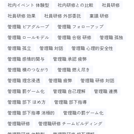
社内イベント 体験型
社内研修との比較
社員研修
社員研修 効果
社員研修 外部委託
稟議 研修
管理職 ピアグループ
管理職 フォローアップ
管理職 ロールモデル
管理職 合宿 研修
管理職 孤独
管理職 孤立
管理職 対話
管理職 心理的安全性
管理職 感情的関与
管理職 承認 疲弊
管理職 横のつながり
管理職 燃え尽き
管理職 理念浸透
管理職 疲弊
管理職 研修 対話
管理職 罰ゲーム化
管理職 自己理解
管理職 連携
管理職 部下 ほめ方
管理職 部下指導
管理職 部下指導 消極的
管理職の罰ゲーム化
管理職研修
管理職研修 チームビルディング