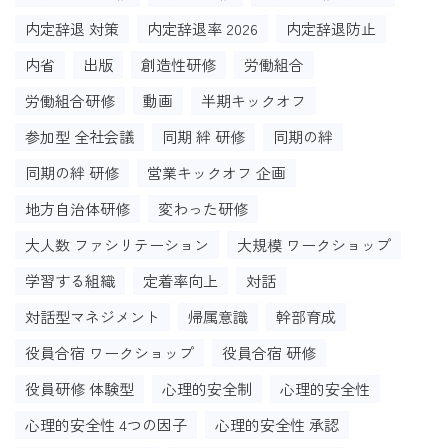
内定辞退 対策
内定辞退率 2026
内定辞退防止
内省
出版
創造性研修
労働組合
労働組合研修
動画
半期キックオフ
参加型 全社会議
同期 絆 研修
同期の絆
同期の絆 研修
営業キックオフ 企画
地方自治体研修
変わった研修
大人数 ファシリテーション
大規模 ワークショップ
学習する組織
定着率向上
対話
対話型マネジメント
帰属意識
幹部育成
役員合宿 ワークショップ
役員合宿 研修
役員研修 体験型
心理的安全制
心理的安全性
心理的安全性 4つの因子
心理的安全性 承認