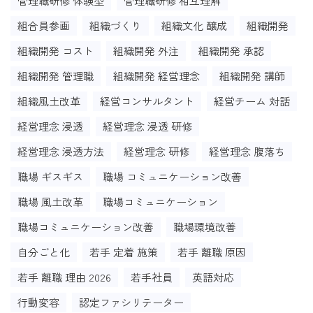
管理職研修 体験型
管理職研修 相互理解
組合員参画
組織づくり
組織文化 醸成
組織開発
組織開発 コスト
組織開発 外注
組織開発 承認
組織開発 管理職
組織開発 経営理念
組織開発 講師
組織風土改革
経営コンサルタント
経営チーム 対話
経営理念 浸透
経営理念 浸透 研修
経営理念 浸透方法
経営理念 研修
経営理念 腹落ち
職場 ギスギス
職場 コミュニケーション改善
職場 風土改革
職場コミュニケーション
職場コミュニケーション改善
職場環境改善
自分ごと化
若手 定着 施策
若手 離職 原因
若手 離職 理由 2026
若手社員
英語対応
行動変容
認定ファシリテーター