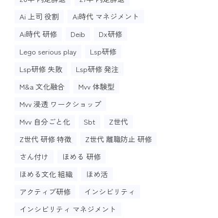
Ai 上司 役割
Ai時代 マネジメント
Ai時代 研修
Deib
Dx研修
Lego serious play
Lsp研修
Lsp研修 失敗
Lsp研修 発注
M&a 文化融合
Mvv 体験型
Mvv 浸透 ワークショップ
Mvv 自分ごと化
Sbt
Z世代
Z世代 研修 特徴
Z世代 離職防止 研修
さん付け
ほめる 研修
ほめる文化 組織
ほめ活
アクティブ研修
インシビリティ
インシビリティ マネジメント