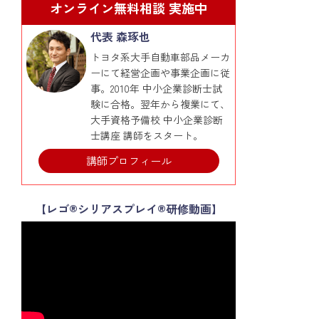
オンライン無料相談 実施中
代表 森琢也
トヨタ系大手自動車部品メーカ
ーにて経営企画や事業企画に従
事。2010年 中小企業診断士試
験に合格。翌年から複業にて、
大手資格予備校 中小企業診断
士講座 講師をスタート。
講師プロフィール
【レゴ®シリアスプレイ®研修動画】