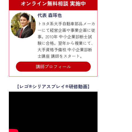
オンライン無料相談 実施中
代表 森琢也
トヨタ系大手自動車部品メーカ
ーにて経営企画や事業企画に従
事。2010年 中小企業診断士試
験に合格。翌年から複業にて、
大手資格予備校 中小企業診断
士講座 講師をスタート。
講師プロフィール
【レゴ®シリアスプレイ®研修動画】