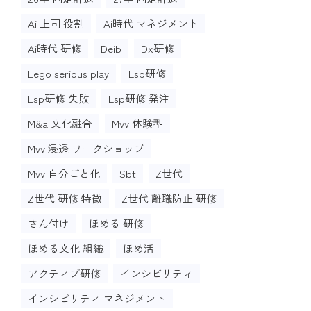
Ai 上司 役割
Ai時代 マネジメント
Ai時代 研修
Deib
Dx研修
Lego serious play
Lsp研修
Lsp研修 失敗
Lsp研修 発注
M&a 文化融合
Mvv 体験型
Mvv 浸透 ワークショップ
Mvv 自分ごと化
Sbt
Z世代
Z世代 研修 特徴
Z世代 離職防止 研修
さん付け
ほめる 研修
ほめる文化 組織
ほめ活
アクティブ研修
インシビリティ
インシビリティ マネジメント