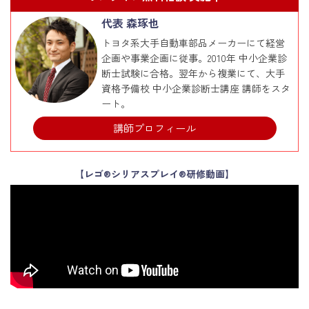
代表 森琢也
トヨタ系大手自動車部品メーカーにて経営
企画や事業企画に従事。2010年 中小企業診
断士試験に合格。翌年から複業にて、大手
資格予備校 中小企業診断士講座 講師をスタ
ート。
講師プロフィール
【レゴ®シリアスプレイ®研修動画】