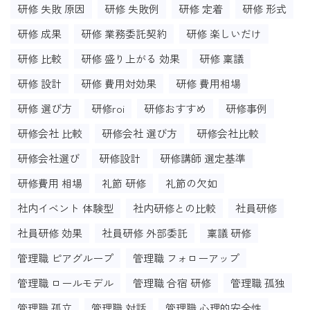
研修 失敗 原因
研修 失敗例
研修 定着
研修 形式
研修 成果
研修 業務委託契約
研修 楽しいだけ
研修 比較
研修 盛り上がる 効果
研修 稟議
研修 設計
研修 費用対効果
研修 費用相場
研修 選び方
研修roi
研修おすすめ
研修事例
研修会社 比較
研修会社 選び方
研修会社比較
研修会社選び
研修設計
研修講師 選定基準
研修費用 相場
礼節 研修
礼節の欠如
社内イベント 体験型
社内研修との比較
社員研修
社員研修 効果
社員研修 外部委託
稟議 研修
管理職 ピアグループ
管理職 フォローアップ
管理職 ロールモデル
管理職 合宿 研修
管理職 孤独
管理職 孤立
管理職 対話
管理職 心理的安全性