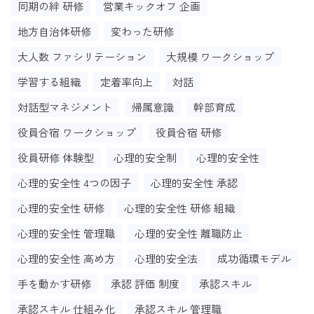
同期の絆 研修
営業キックオフ 企画
地方自治体研修
変わった研修
大人数 ファシリテーション
大規模 ワークショップ
学習する組織
定着率向上
対話
対話型マネジメント
帰属意識
幹部育成
役員合宿 ワークショップ
役員合宿 研修
役員研修 体験型
心理的安全制
心理的安全性
心理的安全性 4つの因子
心理的安全性 承認
心理的安全性 研修
心理的安全性 研修 組織
心理的安全性 管理職
心理的安全性 離職防止
心理的安全性 高め方
心理的安全法
成功循環モデル
手を動かす研修
承認 評価 制度
承認スキル
承認スキル 仕組み化
承認スキル 管理職