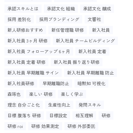
承認スキルとは
承認文化 組織
承認文化 醸成
採用 差別化
採用ブランディング
文響社
新人研修おすすめ
新任管理職 研修
新入社員
新入社員 3ヶ月 研修
新入社員 チームビルディング
新入社員 フォローアップ 6ヶ月
新入社員 定着
新入社員 定着 研修
新入社員 振り返り研修
新入社員 早期離職 サイン
新入社員 早期離職 防止
新入社員研修
早期離職防止
暗黙知 可視化
森琢也
楽しい 研修
楽しく学ぶ
理念 自分ごと化
生産性向上
発問スキル
目標 腹落ち 研修
目標設定
相互理解
研修
研修 roi
研修 効果測定
研修 外部委託