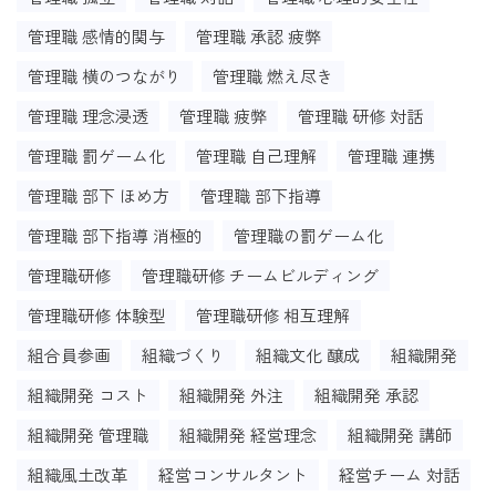
管理職 感情的関与
管理職 承認 疲弊
管理職 横のつながり
管理職 燃え尽き
管理職 理念浸透
管理職 疲弊
管理職 研修 対話
管理職 罰ゲーム化
管理職 自己理解
管理職 連携
管理職 部下 ほめ方
管理職 部下指導
管理職 部下指導 消極的
管理職の罰ゲーム化
管理職研修
管理職研修 チームビルディング
管理職研修 体験型
管理職研修 相互理解
組合員参画
組織づくり
組織文化 醸成
組織開発
組織開発 コスト
組織開発 外注
組織開発 承認
組織開発 管理職
組織開発 経営理念
組織開発 講師
組織風土改革
経営コンサルタント
経営チーム 対話