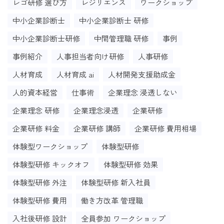
レゴ研修 選び方
レジリエンス
ワークショップ
中小企業診断士
中小企業診断士 研修
中小企業診断士研修
中間管理職 研修
事例
事例紹介
人事担当者向け研修
人事研修
人材育成
人材育成 ai
人材開発支援助成金
人的資本経営
仕事術
企業理念 浸透しない
企業理念 研修
企業理念浸透
企業研修
企業研修 料金
企業研修 講師
企業研修 費用相場
体験型ワークショップ
体験型研修
体験型研修 キックオフ
体験型研修 効果
体験型研修 外注
体験型研修 新入社員
体験型研修 費用
働き方改革 管理職
入社後研修 設計
全員参加 ワークショップ