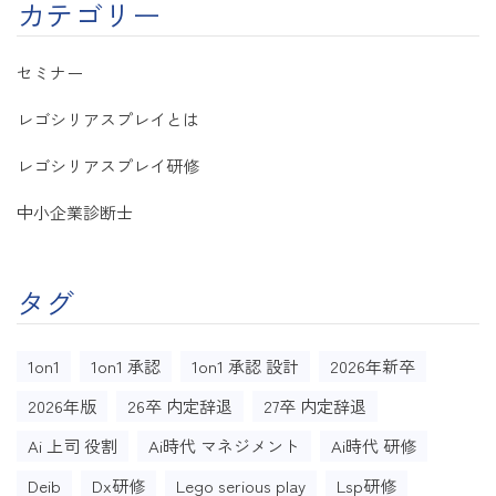
カテゴリー
セミナー
レゴシリアスプレイとは
レゴシリアスプレイ研修
中小企業診断士
タグ
1on1
1on1 承認
1on1 承認 設計
2026年新卒
2026年版
26卒 内定辞退
27卒 内定辞退
Ai 上司 役割
Ai時代 マネジメント
Ai時代 研修
Deib
Dx研修
Lego serious play
Lsp研修