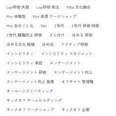
Lsp研修 失敗
Lsp研修 発注
M&a 文化融合
Mvv 体験型
Mvv 浸透 ワークショップ
Mvv 自分ごと化
Sbt
Z世代
Z世代 研修 特徴
Z世代 離職防止 研修
さん付け
ほめる 研修
ほめる文化 組織
ほめ活
アクティブ研修
インシビリティ
インシビリティ マネジメント
インシビリティ 承認
エンゲージメント
エンゲージメント 研修
エンゲージメント向上
エンゲージメント向上 施策
オフサイト 管理職
オールハンズミーティング
キックオフ チームビルディング
キックオフ ワークショップ
キックオフ 企画