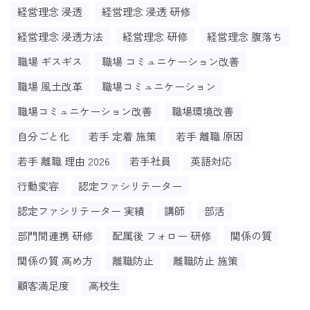
経営理念 浸透
経営理念 浸透 研修
経営理念 浸透方法
経営理念 研修
経営理念 腹落ち
職場 ギスギス
職場 コミュニケーション改善
職場 風土改革
職場コミュニケーション
職場コミュニケーション改善
職場環境改善
自分ごと化
若手 定着 施策
若手 離職 原因
若手 離職 理由 2026
若手社員
英語対応
行動変容
認定ファシリテーター
認定ファシリテーター 実績
講師
部活
部門間連携 研修
配属後 フォロー 研修
関係の質
関係の質 高め方
離職防止
離職防止 施策
顧客満足度
高校生