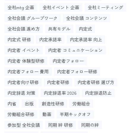
全社mtg 企画
全社イベント 企画
全社ミーティング
全社会議 グループワーク
全社会議 コンテンツ
全社会議 進め方
共有モデル
内定式
内定式 研修
内定承諾率
内定承諾率 向上
内定者 イベント
内定者 コミュニケーション
内定者 体験型研修
内定者フォロー
内定者フォロー 費用
内定者フォロー研修
内定者向け研修
内定者研修
内定者研修 選び方
内定辞退 対策
内定辞退率 2026
内定辞退防止
内省
出版
創造性研修
労働組合
労働組合研修
動画
半期キックオフ
参加型 全社会議
同期 絆 研修
同期の絆