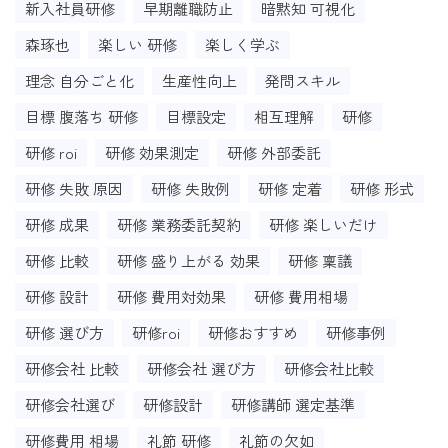
新入社員研修
早期離職防止
暗黙知 可視化
森琢也
楽しい 研修
楽しく学ぶ
理念 自分ごと化
生産性向上
発問スキル
目標 腹落ち 研修
目標設定
相互理解
研修
研修 roi
研修 効果測定
研修 外部委託
研修 失敗 原因
研修 失敗例
研修 定着
研修 形式
研修 成果
研修 業務委託契約
研修 楽しいだけ
研修 比較
研修 盛り上がる 効果
研修 稟議
研修 設計
研修 費用対効果
研修 費用相場
研修 選び方
研修roi
研修おすすめ
研修事例
研修会社 比較
研修会社 選び方
研修会社比較
研修会社選び
研修設計
研修講師 選定基準
研修費用 相場
礼節 研修
礼節の欠如