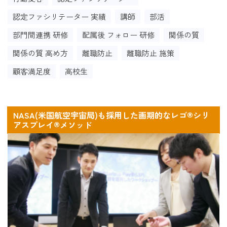
認定ファシリテーター 実績
講師
部活
部門間連携 研修
配属後 フォロー 研修
関係の質
関係の質 高め方
離職防止
離職防止 施策
顧客満足度
高校生
NASA(米国航空宇宙局)も採用した画期的なレゴ®シリ
アスプレイ®メソッド