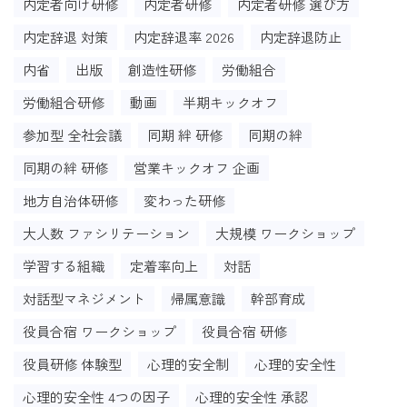
内定者向け研修
内定者研修
内定者研修 選び方
内定辞退 対策
内定辞退率 2026
内定辞退防止
内省
出版
創造性研修
労働組合
労働組合研修
動画
半期キックオフ
参加型 全社会議
同期 絆 研修
同期の絆
同期の絆 研修
営業キックオフ 企画
地方自治体研修
変わった研修
大人数 ファシリテーション
大規模 ワークショップ
学習する組織
定着率向上
対話
対話型マネジメント
帰属意識
幹部育成
役員合宿 ワークショップ
役員合宿 研修
役員研修 体験型
心理的安全制
心理的安全性
心理的安全性 4つの因子
心理的安全性 承認