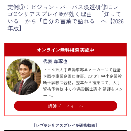
実例③：ビジョン・パーパス浸透研修にレ
ゴ®シリアスプレイ®が効く理由｜「知って
いる」から「自分の言葉で語れる」へ【2026
年版】
オンライン無料相談 実施中
代表 森琢也
トヨタ系大手自動車部品メーカーにて経営
企画や事業企画に従事。2010年 中小企業診
断士試験に合格。翌年から複業にて、大手
資格予備校 中小企業診断士講座 講師をスタ
ート。
講師プロフィール
【レゴ®シリアスプレイ®研修動画】