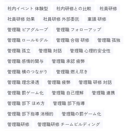
社内イベント 体験型
社内研修との比較
社員研修
社員研修 効果
社員研修 外部委託
稟議 研修
管理職 ピアグループ
管理職 フォローアップ
管理職 ロールモデル
管理職 合宿 研修
管理職 孤独
管理職 孤立
管理職 対話
管理職 心理的安全性
管理職 感情的関与
管理職 承認 疲弊
管理職 横のつながり
管理職 燃え尽き
管理職 理念浸透
管理職 疲弊
管理職 研修 対話
管理職 罰ゲーム化
管理職 自己理解
管理職 連携
管理職 部下 ほめ方
管理職 部下指導
管理職 部下指導 消極的
管理職の罰ゲーム化
管理職研修
管理職研修 チームビルディング