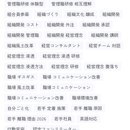
管理職研修 体験型
管理職研修 相互理解
組合員参画
組織づくり
組織文化 醸成
組織開発
組織開発 コスト
組織開発 外注
組織開発 承認
組織開発 管理職
組織開発 経営理念
組織開発 講師
組織風土改革
経営コンサルタント
経営チーム 対話
経営理念 浸透
経営理念 浸透 研修
経営理念 浸透方法
経営理念 研修
経営理念 腹落ち
職場 ギスギス
職場 コミュニケーション改善
職場 風土改革
職場コミュニケーション
職場コミュニケーション改善
職場環境改善
自分ごと化
若手 定着 施策
若手 離職 原因
若手 離職 理由 2026
若手社員
英語対応
行動変容
認定ファシリテーター