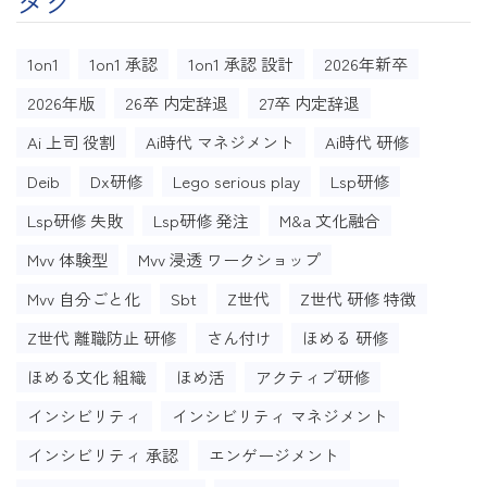
タグ
1on1
1on1 承認
1on1 承認 設計
2026年新卒
2026年版
26卒 内定辞退
27卒 内定辞退
Ai 上司 役割
Ai時代 マネジメント
Ai時代 研修
Deib
Dx研修
Lego serious play
Lsp研修
Lsp研修 失敗
Lsp研修 発注
M&a 文化融合
Mvv 体験型
Mvv 浸透 ワークショップ
Mvv 自分ごと化
Sbt
Z世代
Z世代 研修 特徴
Z世代 離職防止 研修
さん付け
ほめる 研修
ほめる文化 組織
ほめ活
アクティブ研修
インシビリティ
インシビリティ マネジメント
インシビリティ 承認
エンゲージメント