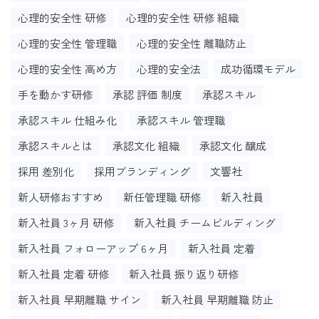
心理的安全性 研修
心理的安全性 研修 組織
心理的安全性 管理職
心理的安全性 離職防止
心理的安全性 高め方
心理的安全法
成功循環モデル
手を動かす研修
承認 評価 制度
承認スキル
承認スキル 仕組み化
承認スキル 管理職
承認スキルとは
承認文化 組織
承認文化 醸成
採用 差別化
採用ブランディング
文響社
新人研修おすすめ
新任管理職 研修
新入社員
新入社員 3ヶ月 研修
新入社員 チームビルディング
新入社員 フォローアップ 6ヶ月
新入社員 定着
新入社員 定着 研修
新入社員 振り返り研修
新入社員 早期離職 サイン
新入社員 早期離職 防止