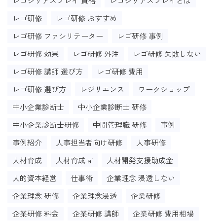
レゴシリアスプレイ 資格
レゴシリアスプレイとは
レゴ研修
レゴ研修 おすすめ
レゴ研修 ファシリテーター
レゴ研修 事例
レゴ研修 効果
レゴ研修 外注
レゴ研修 失敗しない
レゴ研修 講師 選び方
レゴ研修 費用
レゴ研修 選び方
レジリエンス
ワークショップ
中小企業診断士
中小企業診断士 研修
中小企業診断士研修
中間管理職 研修
事例
事例紹介
人事担当者向け研修
人事研修
人材育成
人材育成 ai
人材開発支援助成金
人的資本経営
仕事術
企業理念 浸透しない
企業理念 研修
企業理念浸透
企業研修
企業研修 料金
企業研修 講師
企業研修 費用相場