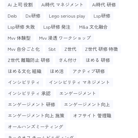
Ai 上司 役割
Ai時代 マネジメント
Ai時代 研修
Deib
Dx研修
Lego serious play
Lsp研修
Lsp研修 失敗
Lsp研修 発注
M&a 文化融合
Mvv 体験型
Mvv 浸透 ワークショップ
Mvv 自分ごと化
Sbt
Z世代
Z世代 研修 特徴
Z世代 離職防止 研修
さん付け
ほめる 研修
ほめる文化 組織
ほめ活
アクティブ研修
インシビリティ
インシビリティ マネジメント
インシビリティ 承認
エンゲージメント
エンゲージメント 研修
エンゲージメント向上
エンゲージメント向上 施策
オフサイト 管理職
オールハンズミーティング
キックオフ チームビルディング