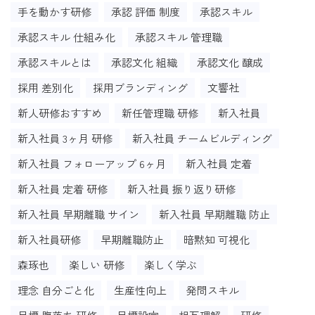
手を動かす研修
承認 評価 制度
承認スキル
承認スキル 仕組み化
承認スキル 管理職
承認スキルとは
承認文化 組織
承認文化 醸成
採用 差別化
採用ブランディング
文響社
新人研修おすすめ
新任管理職 研修
新入社員
新入社員 3ヶ月 研修
新入社員 チームビルディング
新入社員 フォローアップ 6ヶ月
新入社員 定着
新入社員 定着 研修
新入社員 振り返り研修
新入社員 早期離職 サイン
新入社員 早期離職 防止
新入社員研修
早期離職防止
暗黙知 可視化
森琢也
楽しい 研修
楽しく学ぶ
理念 自分ごと化
生産性向上
発問スキル