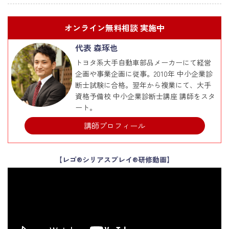
オンライン無料相談 実施中
代表 森琢也
トヨタ系大手自動車部品メーカーにて経営
企画や事業企画に従事。2010年 中小企業診
断士試験に合格。翌年から複業にて、大手
資格予備校 中小企業診断士講座 講師をスタ
ート。
講師プロフィール
【レゴ®シリアスプレイ®研修動画】