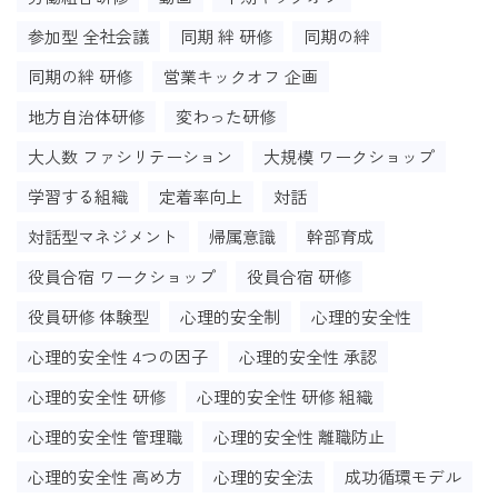
参加型 全社会議
同期 絆 研修
同期の絆
同期の絆 研修
営業キックオフ 企画
地方自治体研修
変わった研修
大人数 ファシリテーション
大規模 ワークショップ
学習する組織
定着率向上
対話
対話型マネジメント
帰属意識
幹部育成
役員合宿 ワークショップ
役員合宿 研修
役員研修 体験型
心理的安全制
心理的安全性
心理的安全性 4つの因子
心理的安全性 承認
心理的安全性 研修
心理的安全性 研修 組織
心理的安全性 管理職
心理的安全性 離職防止
心理的安全性 高め方
心理的安全法
成功循環モデル