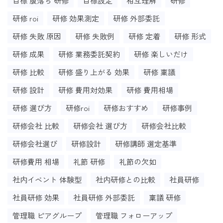
目標 腹落ち 研修
目標設定
相互理解
研修
研修 roi
研修 効果測定
研修 外部委託
研修 失敗 原因
研修 失敗例
研修 定着
研修 形式
研修 成果
研修 業務委託契約
研修 楽しいだけ
研修 比較
研修 盛り上がる 効果
研修 稟議
研修 設計
研修 費用対効果
研修 費用相場
研修 選び方
研修roi
研修おすすめ
研修事例
研修会社 比較
研修会社 選び方
研修会社比較
研修会社選び
研修設計
研修講師 選定基準
研修費用 相場
礼節 研修
礼節の欠如
社内イベント 体験型
社内研修との比較
社員研修
社員研修 効果
社員研修 外部委託
稟議 研修
管理職 ピアグループ
管理職 フォローアップ