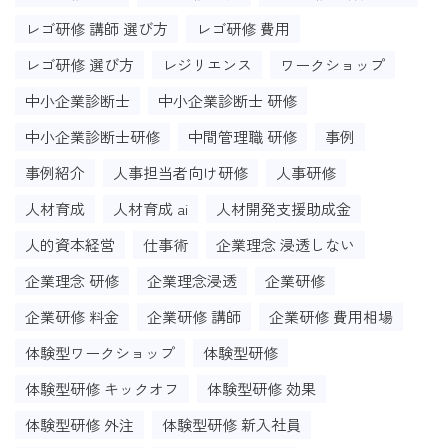
レゴ研修 講師 選び方
レゴ研修 費用
レゴ研修 選び方
レジリエンス
ワークショップ
中小企業診断士
中小企業診断士 研修
中小企業診断士研修
中間管理職 研修
事例
事例紹介
人事担当者向け研修
人事研修
人材育成
人材育成 ai
人材開発支援助成金
人的資本経営
仕事術
企業理念 浸透しない
企業理念 研修
企業理念浸透
企業研修
企業研修 料金
企業研修 講師
企業研修 費用相場
体験型ワークショップ
体験型研修
体験型研修 キックオフ
体験型研修 効果
体験型研修 外注
体験型研修 新入社員