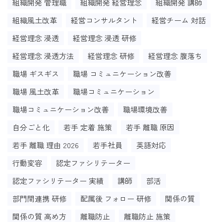
組織開発 管理職
組織開発 経営理念
組織開発 講師
組織風土改革
経営コンサルタント
経営チーム 対話
経営理念 浸透
経営理念 浸透 研修
経営理念 浸透方法
経営理念 研修
経営理念 腹落ち
職場 ギスギス
職場 コミュニケーション改善
職場 風土改革
職場コミュニケーション
職場コミュニケーション改善
職場環境改善
自分ごと化
若手 定着 施策
若手 離職 原因
若手 離職 理由 2026
若手社員
英語対応
行動変容
認定ファシリテーター
認定ファシリテーター 実績
講師
部活
部門間連携 研修
配属後 フォロー 研修
関係の質
関係の質 高め方
離職防止
離職防止 施策