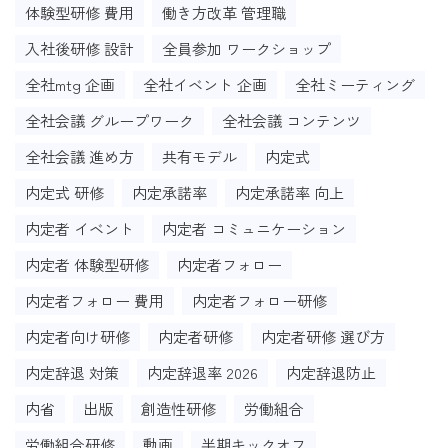
体験型研修 費用
働き方改革 管理職
入社後研修 設計
全員参加 ワークショップ
全社mtg 企画
全社イベント 企画
全社ミーティング
全社会議 グループワーク
全社会議 コンテンツ
全社会議 進め方
共有モデル
内定式
内定式 研修
内定承諾率
内定承諾率 向上
内定者 イベント
内定者 コミュニケーション
内定者 体験型研修
内定者フォロー
内定者フォロー 費用
内定者フォロー研修
内定者向け研修
内定者研修
内定者研修 選び方
内定辞退 対策
内定辞退率 2026
内定辞退防止
内省
出版
創造性研修
労働組合
労働組合研修
動画
半期キックオフ