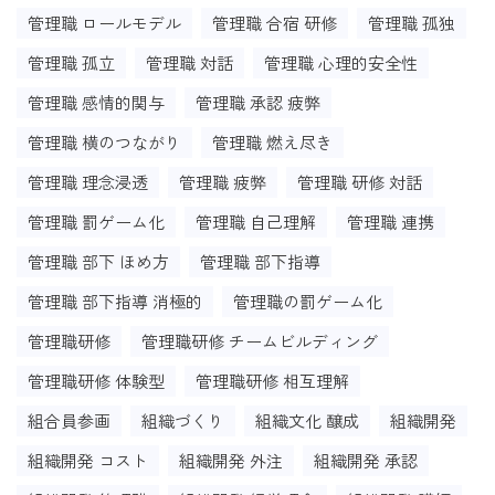
管理職 ロールモデル
管理職 合宿 研修
管理職 孤独
管理職 孤立
管理職 対話
管理職 心理的安全性
管理職 感情的関与
管理職 承認 疲弊
管理職 横のつながり
管理職 燃え尽き
管理職 理念浸透
管理職 疲弊
管理職 研修 対話
管理職 罰ゲーム化
管理職 自己理解
管理職 連携
管理職 部下 ほめ方
管理職 部下指導
管理職 部下指導 消極的
管理職の罰ゲーム化
管理職研修
管理職研修 チームビルディング
管理職研修 体験型
管理職研修 相互理解
組合員参画
組織づくり
組織文化 醸成
組織開発
組織開発 コスト
組織開発 外注
組織開発 承認