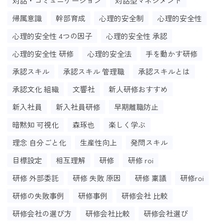
対話・コミュニケーション
対話型マネジメント
帰属意識
幹部育成
心理的安全制
心理的安全性
心理的安全性 4つの因子
心理的安全性 承認
心理的安全性 研修
心理的安全法
手を動かす研修
承認スキル
承認スキル 管理職
承認スキルとは
承認文化 組織
文響社
新人研修おすすめ
新入社員
新入社員研修
早期離職防止
暗黙知 可視化
森琢也
楽しく学ぶ
理念 自分ごと化
生産性向上
発問スキル
目標設定
相互理解
研修
研修 roi
研修 外部委託
研修 失敗 原因
研修 稟議
研修roi
研修の失敗事例
研修事例
研修会社 比較
研修会社の選び方
研修会社比較
研修会社選び