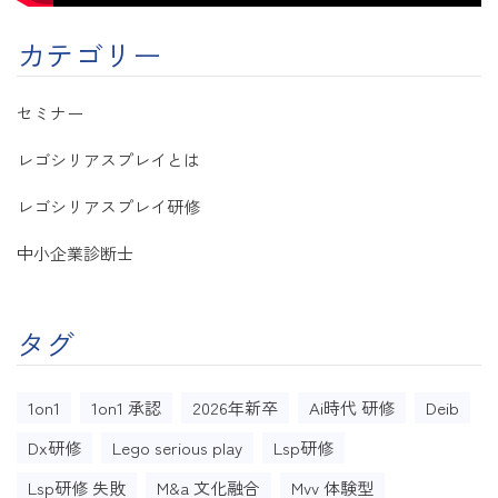
カテゴリー
セミナー
レゴシリアスプレイとは
レゴシリアスプレイ研修
中小企業診断士
タグ
1on1
1on1 承認
2026年新卒
Ai時代 研修
Deib
Dx研修
Lego serious play
Lsp研修
Lsp研修 失敗
M&a 文化融合
Mvv 体験型