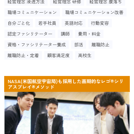
経営理念 浸透方法
経営理念 研修
経営理念 腹落ち
職場コミュニケーション
職場コミュニケーション改善
自分ごと化
若手社員
英語対応
行動変容
認定ファシリテーター
講師
費用・料金
資格・ファシリテーター養成
部活
離職防止
離職防止・定着
顧客満足度
高校生
NASA(米国航空宇宙局)も採用した画期的なレゴ®シリ
アスプレイ®メソッド