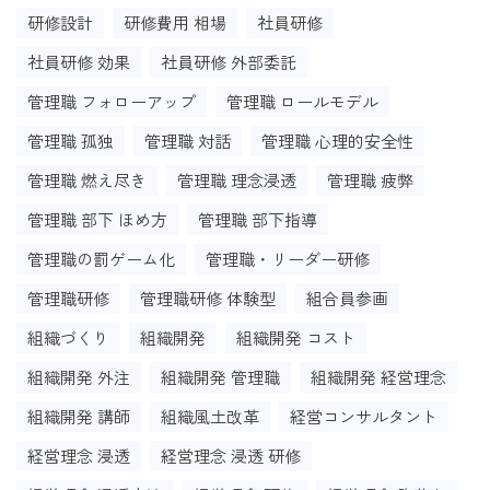
研修設計
研修費用 相場
社員研修
社員研修 効果
社員研修 外部委託
管理職 フォローアップ
管理職 ロールモデル
管理職 孤独
管理職 対話
管理職 心理的安全性
管理職 燃え尽き
管理職 理念浸透
管理職 疲弊
管理職 部下 ほめ方
管理職 部下指導
管理職の罰ゲーム化
管理職・リーダー研修
管理職研修
管理職研修 体験型
組合員参画
組織づくり
組織開発
組織開発 コスト
組織開発 外注
組織開発 管理職
組織開発 経営理念
組織開発 講師
組織風土改革
経営コンサルタント
経営理念 浸透
経営理念 浸透 研修