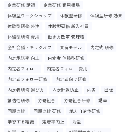
企業研修 講師
企業研修 費用相場
体験型ワークショップ
体験型研修
体験型研修 効果
体験型研修 外注
体験型研修 新入社員
体験型研修 費用
働き方改革 管理職
全社会議・キックオフ
共有モデル
内定式 研修
内定承諾率 向上
内定者 体験型研修
内定者フォロー
内定者フォロー 費用
内定者フォロー研修
内定者向け研修
内定者研修 選び方
内定辞退防止
内省
出版
創造性研修
労働組合
労働組合研修
動画
同期の絆
同期の絆 研修
地方自治体研修
学習する組織
定着率向上
対話