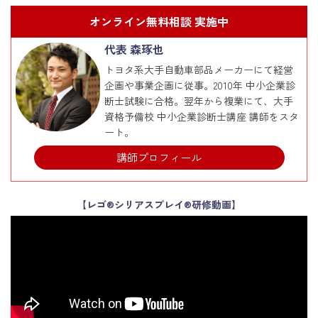
オンライン無料相談 実施中
代表 森琢也
トヨタ系大手自動車部品メーカーにて経営
企画や事業企画に従事。2010年 中小企業診
断士試験に合格。翌年から複業にて、大手
資格予備校 中小企業診断士講座 講師をスタ
ート。
講師プロフィール
【レゴ®シリアスプレイ®研修動画】