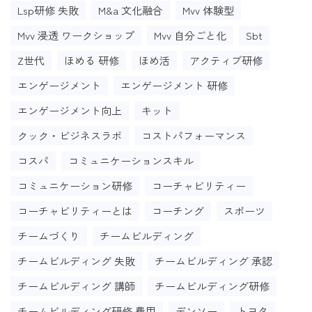
Lsp研修 失敗
M&a 文化融合
Mvv 体験型
Mvv 浸透 ワークショップ
Mvv 自分ごと化
Sbt
Z世代
ほめる 研修
ほめ活
アクティブ研修
エンゲージメント
エンゲージメント 研修
エンゲージメント向上
キット
クック・ビジネスラボ
コストパフォーマンス
コスパ
コミュニケーションスキル
コミュニケーション研修
コーチャビリティー
コーチャビリティーとは
コーチング
スポーツ
チームづくり
チームビルディング
チームビルディング 失敗
チームビルディング 承認
チームビルディング 講師
チームビルディング研修
チームビルディング研修 費用
デンソー
トヨタ