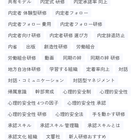
共有モデル
内定式 研修
内定承諾率 向上
内定者 体験型研修
内定者フォロー
内定者フォロー 費用
内定者フォロー研修
内定者向け研修
内定者研修 選び方
内定辞退防止
内省
出版
創造性研修
労働組合
労働組合研修
動画
同期の絆
同期の絆 研修
地方自治体研修
学習する組織
定着率向上
対話
対話・コミュニケーション
対話型マネジメント
帰属意識
幹部育成
心理的安全制
心理的安全性
心理的安全性 4つの因子
心理的安全性 承認
心理的安全性 研修
心理的安全法
手を動かす研修
承認スキル
承認スキル 管理職
承認スキルとは
承認文化 組織
文響社
新人研修おすすめ