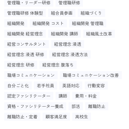
管理職・リーダー研修
管理職研修
管理職研修 体験型
組合員参画
組織づくり
組織開発
組織開発 コスト
組織開発 管理職
組織開発 経営理念
組織開発 講師
組織風土改革
経営コンサルタント
経営理念 浸透
経営理念 浸透 研修
経営理念 浸透方法
経営理念 研修
経営理念 腹落ち
職場コミュニケーション
職場コミュニケーション改善
自分ごと化
若手社員
英語対応
行動変容
認定ファシリテーター
講師
費用・料金
資格・ファシリテーター養成
部活
離職防止
離職防止・定着
顧客満足度
高校生