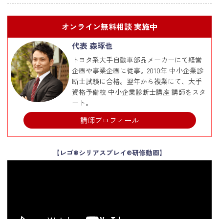
オンライン無料相談 実施中
代表 森琢也
トヨタ系大手自動車部品メーカーにて経営
企画や事業企画に従事。2010年 中小企業診
断士試験に合格。翌年から複業にて、大手
資格予備校 中小企業診断士講座 講師をスタ
ート。
講師プロフィール
【レゴ®シリアスプレイ®研修動画】