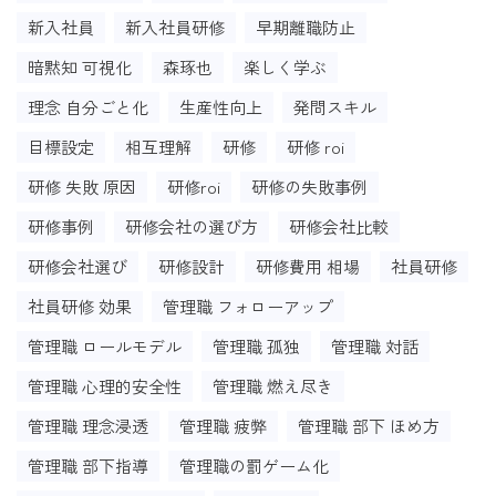
新入社員
新入社員研修
早期離職防止
暗黙知 可視化
森琢也
楽しく学ぶ
理念 自分ごと化
生産性向上
発問スキル
目標設定
相互理解
研修
研修 roi
研修 失敗 原因
研修roi
研修の失敗事例
研修事例
研修会社の選び方
研修会社比較
研修会社選び
研修設計
研修費用 相場
社員研修
社員研修 効果
管理職 フォローアップ
管理職 ロールモデル
管理職 孤独
管理職 対話
管理職 心理的安全性
管理職 燃え尽き
管理職 理念浸透
管理職 疲弊
管理職 部下 ほめ方
管理職 部下指導
管理職の罰ゲーム化