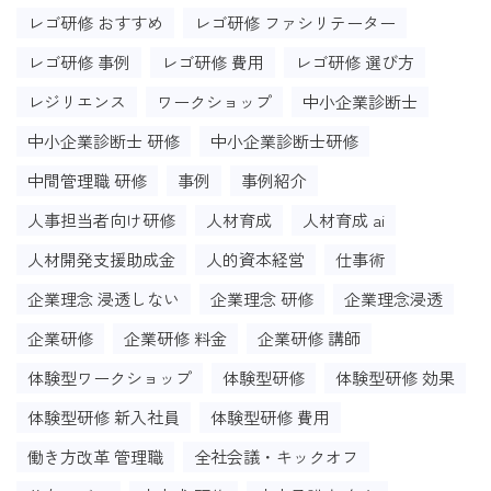
レゴ研修 おすすめ
レゴ研修 ファシリテーター
レゴ研修 事例
レゴ研修 費用
レゴ研修 選び方
レジリエンス
ワークショップ
中小企業診断士
中小企業診断士 研修
中小企業診断士研修
中間管理職 研修
事例
事例紹介
人事担当者向け研修
人材育成
人材育成 ai
人材開発支援助成金
人的資本経営
仕事術
企業理念 浸透しない
企業理念 研修
企業理念浸透
企業研修
企業研修 料金
企業研修 講師
体験型ワークショップ
体験型研修
体験型研修 効果
体験型研修 新入社員
体験型研修 費用
働き方改革 管理職
全社会議・キックオフ