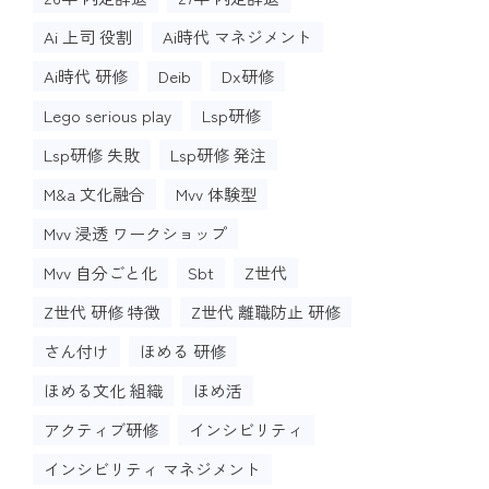
Ai 上司 役割
Ai時代 マネジメント
Ai時代 研修
Deib
Dx研修
Lego serious play
Lsp研修
Lsp研修 失敗
Lsp研修 発注
M&a 文化融合
Mvv 体験型
Mvv 浸透 ワークショップ
Mvv 自分ごと化
Sbt
Z世代
Z世代 研修 特徴
Z世代 離職防止 研修
さん付け
ほめる 研修
ほめる文化 組織
ほめ活
アクティブ研修
インシビリティ
インシビリティ マネジメント