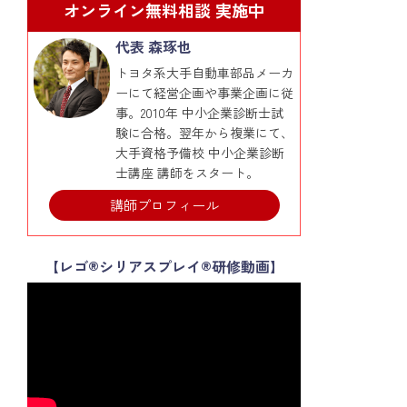
オンライン無料相談 実施中
代表 森琢也
トヨタ系大手自動車部品メーカ
ーにて経営企画や事業企画に従
事。2010年 中小企業診断士試
験に合格。翌年から複業にて、
大手資格予備校 中小企業診断
士講座 講師をスタート。
講師プロフィール
【レゴ®シリアスプレイ®研修動画】