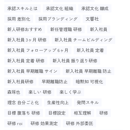
承認スキルとは
承認文化 組織
承認文化 醸成
採用 差別化
採用ブランディング
文響社
新人研修おすすめ
新任管理職 研修
新入社員
新入社員 3ヶ月 研修
新入社員 チームビルディング
新入社員 フォローアップ 6ヶ月
新入社員 定着
新入社員 定着 研修
新入社員 振り返り研修
新入社員 早期離職 サイン
新入社員 早期離職 防止
新入社員研修
早期離職防止
暗黙知 可視化
森琢也
楽しい 研修
楽しく学ぶ
理念 自分ごと化
生産性向上
発問スキル
目標 腹落ち 研修
目標設定
相互理解
研修
研修 roi
研修 効果測定
研修 外部委託