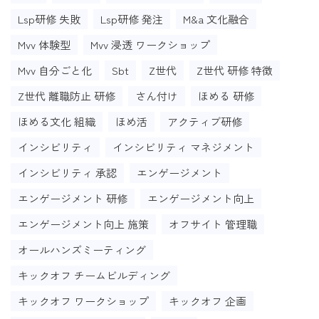
Lsp研修 失敗
Lsp研修 発注
M&a 文化融合
Mvv 体験型
Mvv 浸透 ワークショップ
Mvv 自分ごと化
Sbt
Z世代
Z世代 研修 特徴
Z世代 離職防止 研修
さん付け
ほめる 研修
ほめる文化 組織
ほめ活
アクティブ研修
インシビリティ
インシビリティ マネジメント
インシビリティ 承認
エンゲージメント
エンゲージメント 研修
エンゲージメント向上
エンゲージメント向上 施策
オフサイト 管理職
オールハンズミーティング
キックオフ チームビルディング
キックオフ ワークショップ
キックオフ 企画