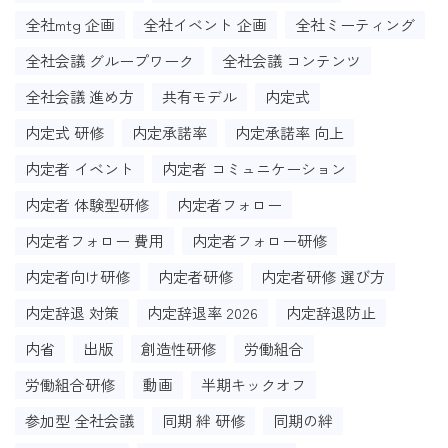
全社mtg 企画
全社イベント 企画
全社ミーティング
全社会議 グループワーク
全社会議 コンテンツ
全社会議 進め方
共有モデル
内定式
内定式 研修
内定承諾率
内定承諾率 向上
内定者 イベント
内定者 コミュニケーション
内定者 体験型研修
内定者フォロー
内定者フォロー 費用
内定者フォロー研修
内定者向け研修
内定者研修
内定者研修 選び方
内定辞退 対策
内定辞退率 2026
内定辞退防止
内省
出版
創造性研修
労働組合
労働組合研修
動画
半期キックオフ
参加型 全社会議
同期 絆 研修
同期の絆