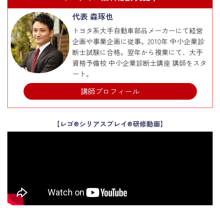
代表 森琢也
トヨタ系大手自動車部品メーカーにて経営
企画や事業企画に従事。2010年 中小企業診
断士試験に合格。翌年から複業にて、大手
資格予備校 中小企業診断士講座 講師をスタ
ート。
講師プロフィール
【レゴ®シリアスプレイ®研修動画】