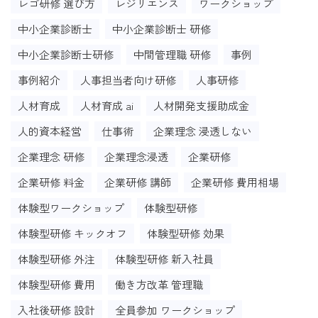
レゴ研修 選び方
レジリエンス
ワークショップ
中小企業診断士
中小企業診断士 研修
中小企業診断士研修
中間管理職 研修
事例
事例紹介
人事担当者向け研修
人事研修
人材育成
人材育成 ai
人材開発支援助成金
人的資本経営
仕事術
企業理念 浸透しない
企業理念 研修
企業理念浸透
企業研修
企業研修 料金
企業研修 講師
企業研修 費用相場
体験型ワークショップ
体験型研修
体験型研修 キックオフ
体験型研修 効果
体験型研修 外注
体験型研修 新入社員
体験型研修 費用
働き方改革 管理職
入社後研修 設計
全員参加 ワークショップ