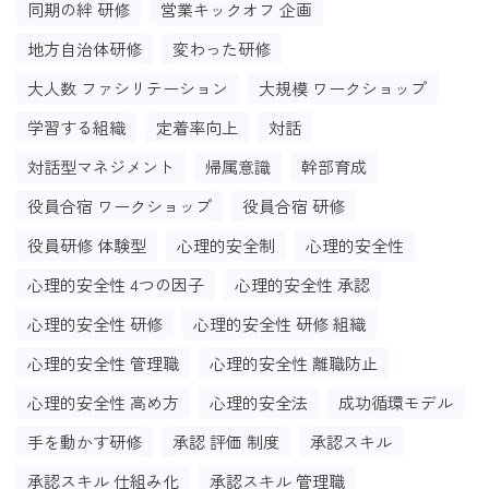
同期の絆 研修
営業キックオフ 企画
地方自治体研修
変わった研修
大人数 ファシリテーション
大規模 ワークショップ
学習する組織
定着率向上
対話
対話型マネジメント
帰属意識
幹部育成
役員合宿 ワークショップ
役員合宿 研修
役員研修 体験型
心理的安全制
心理的安全性
心理的安全性 4つの因子
心理的安全性 承認
心理的安全性 研修
心理的安全性 研修 組織
心理的安全性 管理職
心理的安全性 離職防止
心理的安全性 高め方
心理的安全法
成功循環モデル
手を動かす研修
承認 評価 制度
承認スキル
承認スキル 仕組み化
承認スキル 管理職