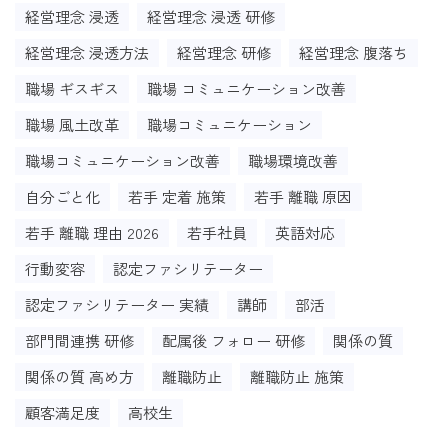
経営理念 浸透
経営理念 浸透 研修
経営理念 浸透方法
経営理念 研修
経営理念 腹落ち
職場 ギスギス
職場 コミュニケーション改善
職場 風土改革
職場コミュニケーション
職場コミュニケーション改善
職場環境改善
自分ごと化
若手 定着 施策
若手 離職 原因
若手 離職 理由 2026
若手社員
英語対応
行動変容
認定ファシリテーター
認定ファシリテーター 実績
講師
部活
部門間連携 研修
配属後 フォロー 研修
関係の質
関係の質 高め方
離職防止
離職防止 施策
顧客満足度
高校生