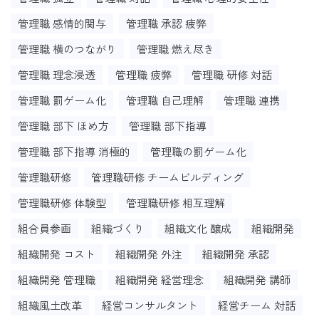
管理職 感情的関与
管理職 承認 疲弊
管理職 横のつながり
管理職 燃え尽き
管理職 理念浸透
管理職 疲弊
管理職 研修 対話
管理職 罰ゲーム化
管理職 自己理解
管理職 連携
管理職 部下 ほめ方
管理職 部下指導
管理職 部下指導 消極的
管理職の罰ゲーム化
管理職研修
管理職研修 チームビルディング
管理職研修 体験型
管理職研修 相互理解
組合員参画
組織づくり
組織文化 醸成
組織開発
組織開発 コスト
組織開発 外注
組織開発 承認
組織開発 管理職
組織開発 経営理念
組織開発 講師
組織風土改革
経営コンサルタント
経営チーム 対話