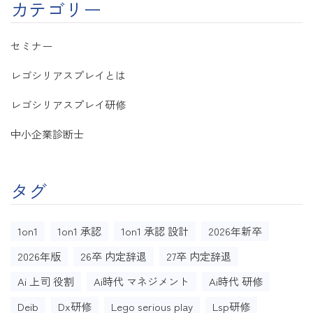
カテゴリー
セミナー
レゴシリアスプレイとは
レゴシリアスプレイ研修
中小企業診断士
タグ
1on1
1on1 承認
1on1 承認 設計
2026年新卒
2026年版
26卒 内定辞退
27卒 内定辞退
Ai 上司 役割
Ai時代 マネジメント
Ai時代 研修
Deib
Dx研修
Lego serious play
Lsp研修