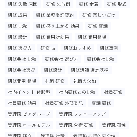
研修 失敗 原因
研修 失敗例
研修 定着
研修 形式
研修 成果
研修 業務委託契約
研修 楽しいだけ
研修 比較
研修 盛り上がる 効果
研修 稟議
研修 設計
研修 費用対効果
研修 費用相場
研修 選び方
研修roi
研修おすすめ
研修事例
研修会社 比較
研修会社 選び方
研修会社比較
研修会社選び
研修設計
研修講師 選定基準
研修費用 相場
礼節 研修
礼節の欠如
社内イベント 体験型
社内研修との比較
社員研修
社員研修 効果
社員研修 外部委託
稟議 研修
管理職 ピアグループ
管理職 フォローアップ
管理職 ロールモデル
管理職 合宿 研修
管理職 孤独
管理職 孤立
管理職 対話
管理職 心理的安全性