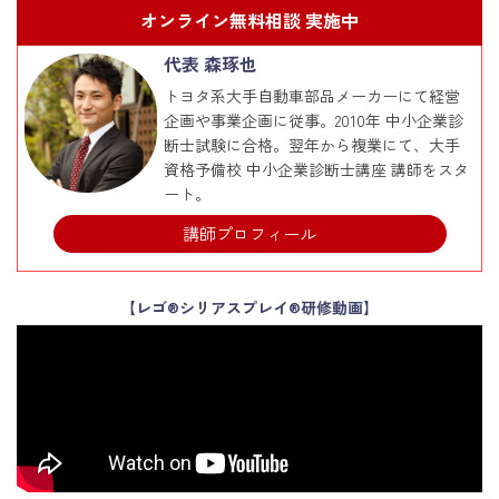
オンライン無料相談 実施中
代表 森琢也
トヨタ系大手自動車部品メーカーにて経営
企画や事業企画に従事。2010年 中小企業診
断士試験に合格。翌年から複業にて、大手
資格予備校 中小企業診断士講座 講師をスタ
ート。
講師プロフィール
【レゴ®シリアスプレイ®研修動画】