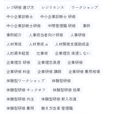
レゴ研修 選び方
レジリエンス
ワークショップ
中小企業診断士
中小企業診断士 研修
中小企業診断士研修
中間管理職 研修
事例
事例紹介
人事担当者向け研修
人事研修
人材育成
人材育成 ai
人材開発支援助成金
人的資本経営
仕事術
企業理念 浸透しない
企業理念 研修
企業理念浸透
企業研修
企業研修 料金
企業研修 講師
企業研修 費用相場
体験型ワークショップ
体験型研修
体験型研修 キックオフ
体験型研修 効果
体験型研修 外注
体験型研修 新入社員
体験型研修 費用
働き方改革 管理職