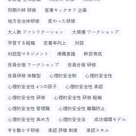
同期の絆 研修
営業キックオフ 企画
地方自治体研修
変わった研修
大人数 ファシリテーション
大規模 ワークショップ
学習する組織
定着率向上
対話
対話型マネジメント
帰属意識
幹部育成
役員合宿 ワークショップ
役員合宿 研修
役員研修 体験型
心理的安全制
心理的安全性
心理的安全性 4つの因子
心理的安全性 承認
心理的安全性 研修
心理的安全性 研修 組織
心理的安全性 管理職
心理的安全性 離職防止
心理的安全性 高め方
心理的安全法
成功循環モデル
手を動かす研修
承認 評価 制度
承認スキル