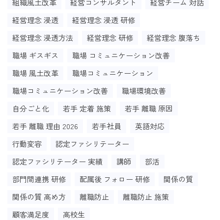
組織風土改革
経営コンサルタント
経営チーム 対話
経営理念 浸透
経営理念 浸透 研修
経営理念 浸透方法
経営理念 研修
経営理念 腹落ち
職場 ギスギス
職場 コミュニケーション改善
職場 風土改革
職場コミュニケーション
職場コミュニケーション改善
職場環境改善
自分ごと化
若手 定着 施策
若手 離職 原因
若手 離職 理由 2026
若手社員
英語対応
行動変容
認定ファシリテーター
認定ファシリテーター 実績
講師
部活
部門間連携 研修
配属後 フォロー 研修
関係の質
関係の質 高め方
離職防止
離職防止 施策
顧客満足度
高校生