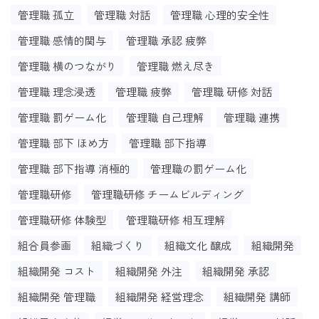
管理職 孤立
管理職 対話
管理職 心理的安全性
管理職 感情的関与
管理職 承認 疲弊
管理職 横のつながり
管理職 燃え尽き
管理職 理念浸透
管理職 疲弊
管理職 研修 対話
管理職 罰ゲーム化
管理職 自己理解
管理職 連携
管理職 部下 ほめ方
管理職 部下指導
管理職 部下指導 消極的
管理職の罰ゲーム化
管理職研修
管理職研修 チームビルディング
管理職研修 体験型
管理職研修 相互理解
組合員参画
組織づくり
組織文化 醸成
組織開発
組織開発 コスト
組織開発 外注
組織開発 承認
組織開発 管理職
組織開発 経営理念
組織開発 講師