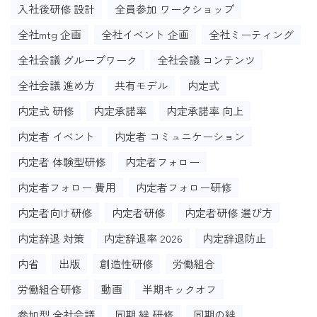
入社後研修 設計
全員参加 ワークショップ
全社mtg 企画
全社イベント 企画
全社ミーティング
全社会議 グループワーク
全社会議 コンテンツ
全社会議 進め方
共有モデル
内定式
内定式 研修
内定承諾率
内定承諾率 向上
内定者 イベント
内定者 コミュニケーション
内定者 体験型研修
内定者フォロー
内定者フォロー 費用
内定者フォロー研修
内定者向け研修
内定者研修
内定者研修 選び方
内定辞退 対策
内定辞退率 2026
内定辞退防止
内省
出版
創造性研修
労働組合
労働組合研修
動画
半期キックオフ
参加型 全社会議
同期 絆 研修
同期の絆