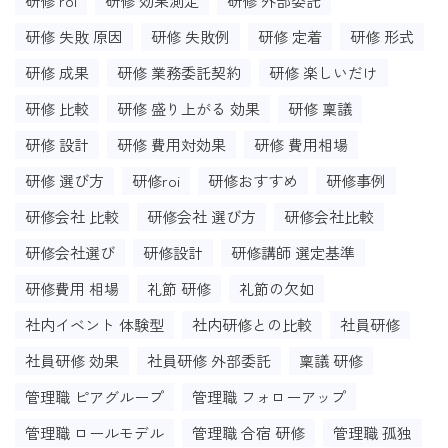
研修 roi
研修 効果測定
研修 外部委託
研修 失敗 原因
研修 失敗例
研修 定着
研修 形式
研修 成果
研修 業務委託契約
研修 楽しいだけ
研修 比較
研修 盛り上がる 効果
研修 稟議
研修 設計
研修 費用対効果
研修 費用相場
研修 選び方
研修roi
研修おすすめ
研修事例
研修会社 比較
研修会社 選び方
研修会社比較
研修会社選び
研修設計
研修講師 選定基準
研修費用 相場
礼節 研修
礼節の欠如
社内イベント 体験型
社内研修との比較
社員研修
社員研修 効果
社員研修 外部委託
稟議 研修
管理職 ピアグループ
管理職 フォローアップ
管理職 ロールモデル
管理職 合宿 研修
管理職 孤独