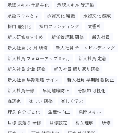
承認スキル 仕組み化
承認スキル 管理職
承認スキルとは
承認文化 組織
承認文化 醸成
採用 差別化
採用ブランディング
文響社
新人研修おすすめ
新任管理職 研修
新入社員
新入社員 3ヶ月 研修
新入社員 チームビルディング
新入社員 フォローアップ 6ヶ月
新入社員 定着
新入社員 定着 研修
新入社員 振り返り研修
新入社員 早期離職 サイン
新入社員 早期離職 防止
新入社員研修
早期離職防止
暗黙知 可視化
森琢也
楽しい 研修
楽しく学ぶ
理念 自分ごと化
生産性向上
発問スキル
目標 腹落ち 研修
目標設定
相互理解
研修