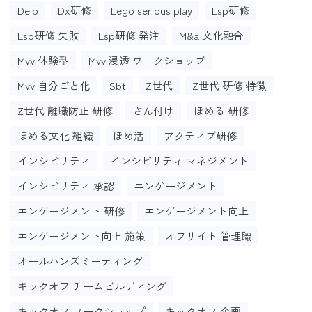
Deib
Dx研修
Lego serious play
Lsp研修
Lsp研修 失敗
Lsp研修 発注
M&a 文化融合
Mvv 体験型
Mvv 浸透 ワークショップ
Mvv 自分ごと化
Sbt
Z世代
Z世代 研修 特徴
Z世代 離職防止 研修
さん付け
ほめる 研修
ほめる文化 組織
ほめ活
アクティブ研修
インシビリティ
インシビリティ マネジメント
インシビリティ 承認
エンゲージメント
エンゲージメント 研修
エンゲージメント向上
エンゲージメント向上 施策
オフサイト 管理職
オールハンズミーティング
キックオフ チームビルディング
キックオフ ワークショップ
キックオフ 企画