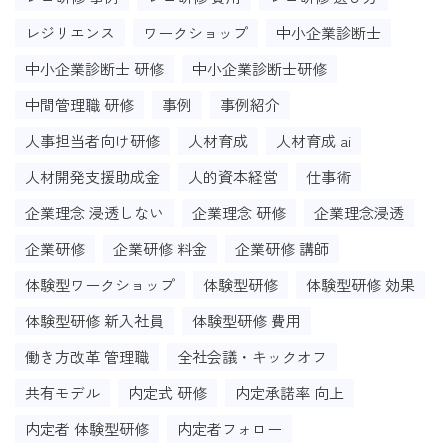
レジリエンス
ワークショップ
中小企業診断士
中小企業診断士 研修
中小企業診断士研修
中間管理職 研修
事例
事例紹介
人事担当者向け研修
人材育成
人材育成 ai
人材開発支援助成金
人的資本経営
仕事術
企業理念 浸透しない
企業理念 研修
企業理念浸透
企業研修
企業研修 料金
企業研修 講師
体験型ワークショップ
体験型研修
体験型研修 効果
体験型研修 新入社員
体験型研修 費用
働き方改革 管理職
全社会議・キックオフ
共有モデル
内定式 研修
内定承諾率 向上
内定者 体験型研修
内定者フォロー