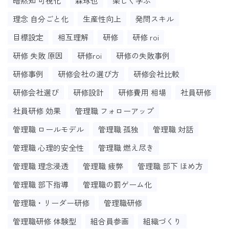
暗黙知 可視化
森琢也
楽しく学ぶ
理念 自分ごと化
生産性向上
発問スキル
目標設定
相互理解
研修
研修 roi
研修 失敗 原因
研修roi
研修の失敗事例
研修事例
研修会社の選び方
研修会社比較
研修会社選び
研修設計
研修費用 相場
社員研修
社員研修 効果
管理職 フォローアップ
管理職 ロールモデル
管理職 孤独
管理職 対話
管理職 心理的安全性
管理職 燃え尽き
管理職 理念浸透
管理職 疲弊
管理職 部下 ほめ方
管理職 部下指導
管理職の罰ゲーム化
管理職・リーダー研修
管理職研修
管理職研修 体験型
組合員参画
組織づくり