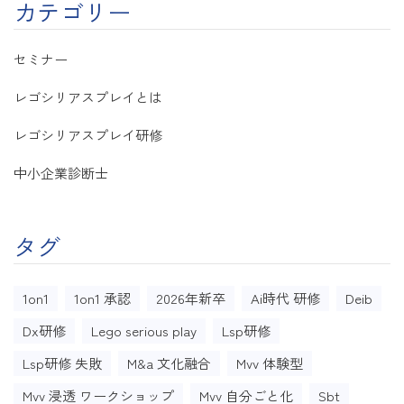
カテゴリー
セミナー
レゴシリアスプレイとは
レゴシリアスプレイ研修
中小企業診断士
タグ
1on1
1on1 承認
2026年新卒
Ai時代 研修
Deib
Dx研修
Lego serious play
Lsp研修
Lsp研修 失敗
M&a 文化融合
Mvv 体験型
Mvv 浸透 ワークショップ
Mvv 自分ごと化
Sbt