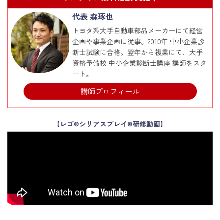
代表 森琢也
トヨタ系大手自動車部品メーカーにて経営
企画や事業企画に従事。2010年 中小企業診
断士試験に合格。翌年から複業にて、大手
資格予備校 中小企業診断士講座 講師をスタ
ート。
講師プロフィール
【レゴ®シリアスプレイ®研修動画】