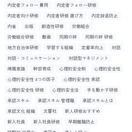
内定者フォロー 費用
内定者フォロー研修
内定者向け研修
内定者研修 選び方
内定辞退防止
内省
出版
創造性研修
労働組合
労働組合研修
動画
同期の絆
同期の絆 研修
地方自治体研修
学習する組織
定着率向上
対話
対話・コミュニケーション
対話型マネジメント
帰属意識
幹部育成
心理的安全制
心理的安全性
心理的安全性 4つの因子
心理的安全性 承認
心理的安全性 研修
心理的安全法
手を動かす研修
承認スキル
承認スキル 管理職
承認スキルとは
承認文化 組織
文響社
新人研修おすすめ
新入社員
新入社員研修
早期離職防止