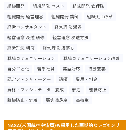
組織開発
組織開発 コスト
組織開発 管理職
組織開発 経営理念
組織開発 講師
組織風土改革
経営コンサルタント
経営理念 浸透
経営理念 浸透 研修
経営理念 浸透方法
経営理念 研修
経営理念 腹落ち
職場コミュニケーション
職場コミュニケーション改善
自分ごと化
若手社員
英語対応
行動変容
認定ファシリテーター
講師
費用・料金
資格・ファシリテーター養成
部活
離職防止
離職防止・定着
顧客満足度
高校生
NASA(米国航空宇宙局)も採用した画期的なレゴ®シリ