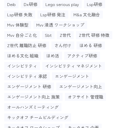
Deib
Dx研修
Lego serious play
Lsp研修
Lsp研修 失敗
Lsp研修 発注
M&a 文化融合
Mvv 体験型
Mvv 浸透 ワークショップ
Mvv 自分ごと化
Sbt
Z世代
Z世代 研修 特徴
Z世代 離職防止 研修
さん付け
ほめる 研修
ほめる文化 組織
ほめ活
アクティブ研修
インシビリティ
インシビリティ マネジメント
インシビリティ 承認
エンゲージメント
エンゲージメント 研修
エンゲージメント向上
エンゲージメント向上 施策
オフサイト 管理職
オールハンズミーティング
キックオフ チームビルディング
キックオフ ワークショップ
キックオフ 企画