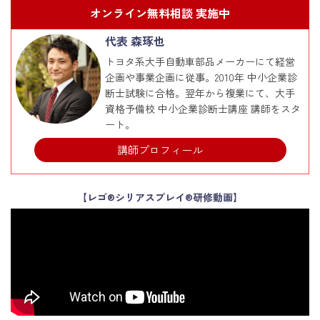
オンライン無料相談 実施中
代表 森琢也
トヨタ系大手自動車部品メーカーにて経営
企画や事業企画に従事。2010年 中小企業診
断士試験に合格。翌年から複業にて、大手
資格予備校 中小企業診断士講座 講師をスタ
ート。
講師プロフィール
【レゴ®シリアスプレイ®研修動画】