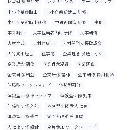
レゴ研修 選び方
レジリエンス
ワークショップ
中小企業診断士
中小企業診断士 研修
中小企業診断士研修
中間管理職 研修
事例
事例紹介
人事担当者向け研修
人事研修
人材育成
人材育成 ai
人材開発支援助成金
人的資本経営
仕事術
企業理念 浸透しない
企業理念 研修
企業理念浸透
企業研修
企業研修 料金
企業研修 講師
企業研修 費用相場
体験型ワークショップ
体験型研修
体験型研修 キックオフ
体験型研修 効果
体験型研修 外注
体験型研修 新入社員
体験型研修 費用
働き方改革 管理職
入社後研修 設計
全員参加 ワークショップ