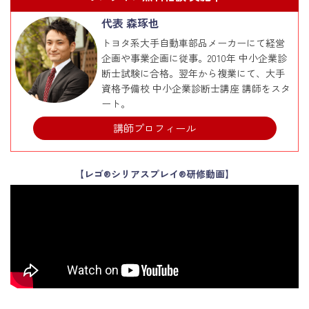
代表 森琢也
トヨタ系大手自動車部品メーカーにて経営
企画や事業企画に従事。2010年 中小企業診
断士試験に合格。翌年から複業にて、大手
資格予備校 中小企業診断士講座 講師をスタ
ート。
講師プロフィール
【レゴ®シリアスプレイ®研修動画】