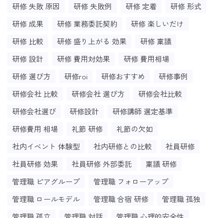
研修 失敗 原因
研修 失敗例
研修 定着
研修 形式
研修 成果
研修 業務委託契約
研修 楽しいだけ
研修 比較
研修 盛り上がる 効果
研修 稟議
研修 設計
研修 費用対効果
研修 費用相場
研修 選び方
研修roi
研修おすすめ
研修事例
研修会社 比較
研修会社 選び方
研修会社比較
研修会社選び
研修設計
研修講師 選定基準
研修費用 相場
礼節 研修
礼節の欠如
社内イベント 体験型
社内研修との比較
社員研修
社員研修 効果
社員研修 外部委託
稟議 研修
管理職 ピアグループ
管理職 フォローアップ
管理職 ロールモデル
管理職 合宿 研修
管理職 孤独
管理職 孤立
管理職 対話
管理職 心理的安全性