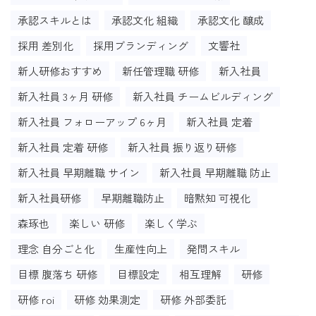
承認スキルとは
承認文化 組織
承認文化 醸成
採用 差別化
採用ブランディング
文響社
新人研修おすすめ
新任管理職 研修
新入社員
新入社員 3ヶ月 研修
新入社員 チームビルディング
新入社員 フォローアップ 6ヶ月
新入社員 定着
新入社員 定着 研修
新入社員 振り返り研修
新入社員 早期離職 サイン
新入社員 早期離職 防止
新入社員研修
早期離職防止
暗黙知 可視化
森琢也
楽しい 研修
楽しく学ぶ
理念 自分ごと化
生産性向上
発問スキル
目標 腹落ち 研修
目標設定
相互理解
研修
研修 roi
研修 効果測定
研修 外部委託