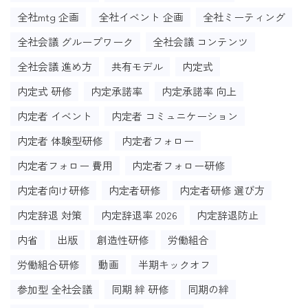
全社mtg 企画
全社イベント 企画
全社ミーティング
全社会議 グループワーク
全社会議 コンテンツ
全社会議 進め方
共有モデル
内定式
内定式 研修
内定承諾率
内定承諾率 向上
内定者 イベント
内定者 コミュニケーション
内定者 体験型研修
内定者フォロー
内定者フォロー 費用
内定者フォロー研修
内定者向け研修
内定者研修
内定者研修 選び方
内定辞退 対策
内定辞退率 2026
内定辞退防止
内省
出版
創造性研修
労働組合
労働組合研修
動画
半期キックオフ
参加型 全社会議
同期 絆 研修
同期の絆