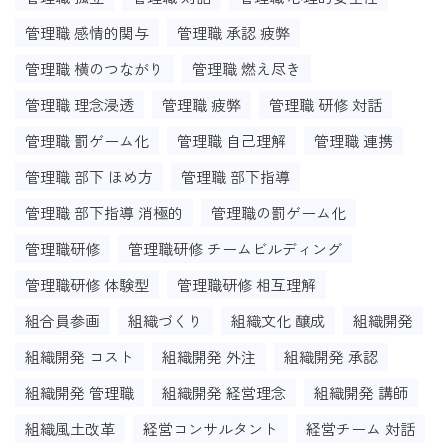
管理職 感情的関与
管理職 承認 疲弊
管理職 横のつながり
管理職 燃え尽き
管理職 理念浸透
管理職 疲弊
管理職 研修 対話
管理職 罰ゲーム化
管理職 自己理解
管理職 連携
管理職 部下 ほめ方
管理職 部下指導
管理職 部下指導 消極的
管理職の罰ゲーム化
管理職研修
管理職研修 チームビルディング
管理職研修 体験型
管理職研修 相互理解
組合員参画
組織づくり
組織文化 醸成
組織開発
組織開発 コスト
組織開発 外注
組織開発 承認
組織開発 管理職
組織開発 経営理念
組織開発 講師
組織風土改革
経営コンサルタント
経営チーム 対話