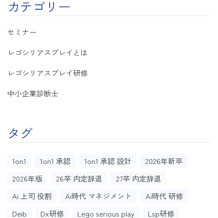
カテゴリー
セミナー
レゴシリアスプレイとは
レゴシリアスプレイ研修
中小企業診断士
タグ
1on1
1on1 承認
1on1 承認 設計
2026年新卒
2026年版
26卒 内定辞退
27卒 内定辞退
Ai 上司 役割
Ai時代 マネジメント
Ai時代 研修
Deib
Dx研修
Lego serious play
Lsp研修