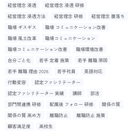
経営理念 浸透
経営理念 浸透 研修
経営理念 浸透方法
経営理念 研修
経営理念 腹落ち
職場 ギスギス
職場 コミュニケーション改善
職場 風土改革
職場コミュニケーション
職場コミュニケーション改善
職場環境改善
自分ごと化
若手 定着 施策
若手 離職 原因
若手 離職 理由 2026
若手社員
英語対応
行動変容
認定ファシリテーター
認定ファシリテーター 実績
講師
部活
部門間連携 研修
配属後 フォロー 研修
関係の質
関係の質 高め方
離職防止
離職防止 施策
顧客満足度
高校生