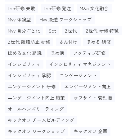
Lsp研修 失敗
Lsp研修 発注
M&a 文化融合
Mvv 体験型
Mvv 浸透 ワークショップ
Mvv 自分ごと化
Sbt
Z世代
Z世代 研修 特徴
Z世代 離職防止 研修
さん付け
ほめる 研修
ほめる文化 組織
ほめ活
アクティブ研修
インシビリティ
インシビリティ マネジメント
インシビリティ 承認
エンゲージメント
エンゲージメント 研修
エンゲージメント向上
エンゲージメント向上 施策
オフサイト 管理職
オールハンズミーティング
キックオフ チームビルディング
キックオフ ワークショップ
キックオフ 企画