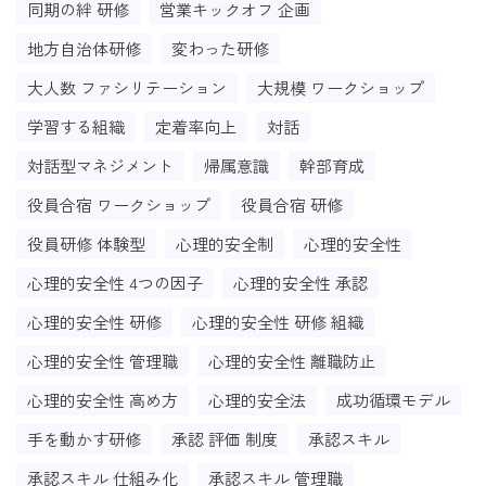
同期の絆 研修
営業キックオフ 企画
地方自治体研修
変わった研修
大人数 ファシリテーション
大規模 ワークショップ
学習する組織
定着率向上
対話
対話型マネジメント
帰属意識
幹部育成
役員合宿 ワークショップ
役員合宿 研修
役員研修 体験型
心理的安全制
心理的安全性
心理的安全性 4つの因子
心理的安全性 承認
心理的安全性 研修
心理的安全性 研修 組織
心理的安全性 管理職
心理的安全性 離職防止
心理的安全性 高め方
心理的安全法
成功循環モデル
手を動かす研修
承認 評価 制度
承認スキル
承認スキル 仕組み化
承認スキル 管理職