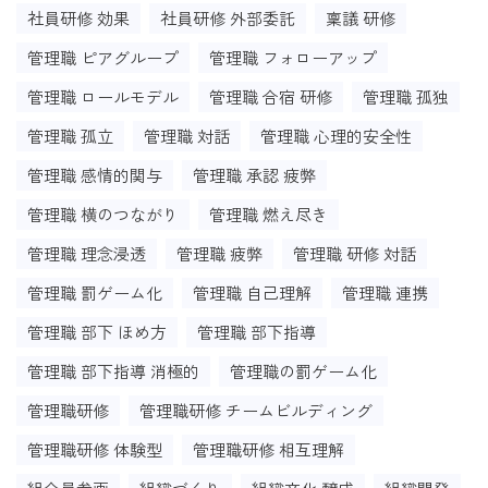
社員研修 効果
社員研修 外部委託
稟議 研修
管理職 ピアグループ
管理職 フォローアップ
管理職 ロールモデル
管理職 合宿 研修
管理職 孤独
管理職 孤立
管理職 対話
管理職 心理的安全性
管理職 感情的関与
管理職 承認 疲弊
管理職 横のつながり
管理職 燃え尽き
管理職 理念浸透
管理職 疲弊
管理職 研修 対話
管理職 罰ゲーム化
管理職 自己理解
管理職 連携
管理職 部下 ほめ方
管理職 部下指導
管理職 部下指導 消極的
管理職の罰ゲーム化
管理職研修
管理職研修 チームビルディング
管理職研修 体験型
管理職研修 相互理解