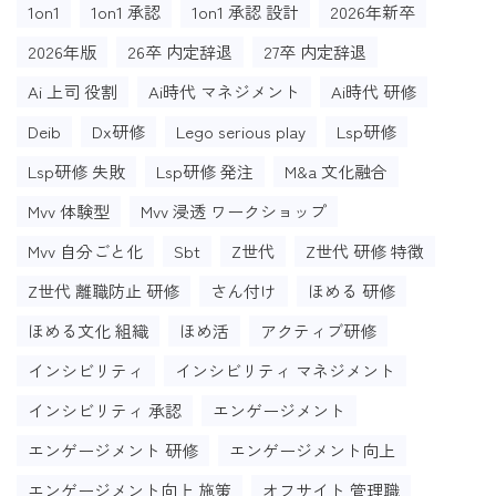
1on1
1on1 承認
1on1 承認 設計
2026年新卒
2026年版
26卒 内定辞退
27卒 内定辞退
Ai 上司 役割
Ai時代 マネジメント
Ai時代 研修
Deib
Dx研修
Lego serious play
Lsp研修
Lsp研修 失敗
Lsp研修 発注
M&a 文化融合
Mvv 体験型
Mvv 浸透 ワークショップ
Mvv 自分ごと化
Sbt
Z世代
Z世代 研修 特徴
Z世代 離職防止 研修
さん付け
ほめる 研修
ほめる文化 組織
ほめ活
アクティブ研修
インシビリティ
インシビリティ マネジメント
インシビリティ 承認
エンゲージメント
エンゲージメント 研修
エンゲージメント向上
エンゲージメント向上 施策
オフサイト 管理職