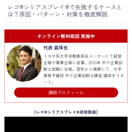
レゴ®シリアスプレイ®で失敗するケースと
は？原因・パターン・対策を徹底解説
オンライン無料相談 実施中
代表 森琢也
トヨタ系大手自動車部品メーカーにて経営
企画や事業企画に従事。2010年 中小企業診
断士試験に合格。翌年から複業にて、大手
資格予備校 中小企業診断士講座 講師をスタ
ート。
講師プロフィール
【レゴ®シリアスプレイ®研修動画】