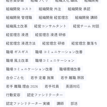
組合員参画
組織づくり
組織文化 醸成
組織開発
組織開発 コスト
組織開発 外注
組織開発 承認
組織開発 管理職
組織開発 経営理念
組織開発 講師
組織風土改革
経営コンサルタント
経営チーム 対話
経営理念 浸透
経営理念 浸透 研修
経営理念 浸透方法
経営理念 研修
経営理念 腹落ち
職場 ギスギス
職場 コミュニケーション改善
職場 風土改革
職場コミュニケーション
職場コミュニケーション改善
職場環境改善
自分ごと化
若手 定着 施策
若手 離職 原因
若手 離職 理由 2026
若手社員
英語対応
行動変容
認定ファシリテーター
認定ファシリテーター 実績
講師
部活