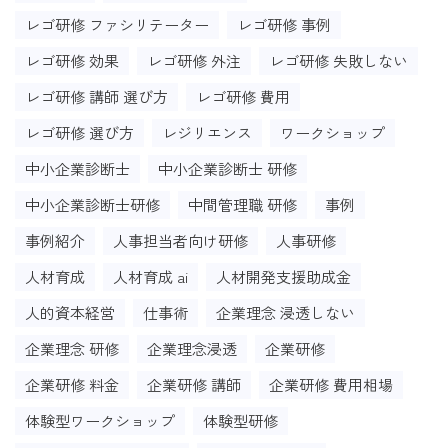
レゴ研修 ファシリテーター
レゴ研修 事例
レゴ研修 効果
レゴ研修 外注
レゴ研修 失敗しない
レゴ研修 講師 選び方
レゴ研修 費用
レゴ研修 選び方
レジリエンス
ワークショップ
中小企業診断士
中小企業診断士 研修
中小企業診断士研修
中間管理職 研修
事例
事例紹介
人事担当者向け研修
人事研修
人材育成
人材育成 ai
人材開発支援助成金
人的資本経営
仕事術
企業理念 浸透しない
企業理念 研修
企業理念浸透
企業研修
企業研修 料金
企業研修 講師
企業研修 費用相場
体験型ワークショップ
体験型研修