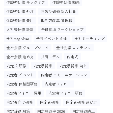
体験型研修 キックオフ
体験型研修 効果
体験型研修 外注
体験型研修 新入社員
体験型研修 費用
働き方改革 管理職
入社後研修 設計
全員参加 ワークショップ
全社mtg 企画
全社イベント 企画
全社ミーティング
全社会議 グループワーク
全社会議 コンテンツ
全社会議 進め方
共有モデル
内定式
内定式 研修
内定承諾率
内定承諾率 向上
内定者 イベント
内定者 コミュニケーション
内定者 体験型研修
内定者フォロー
内定者フォロー 費用
内定者フォロー研修
内定者向け研修
内定者研修
内定者研修 選び方
内定辞退 対策
内定辞退率 2026
内定辞退防止