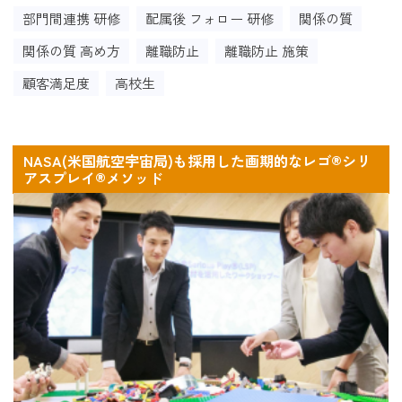
部門間連携 研修
配属後 フォロー 研修
関係の質
関係の質 高め方
離職防止
離職防止 施策
顧客満足度
高校生
NASA(米国航空宇宙局)も採用した画期的なレゴ®シリ
アスプレイ®メソッド