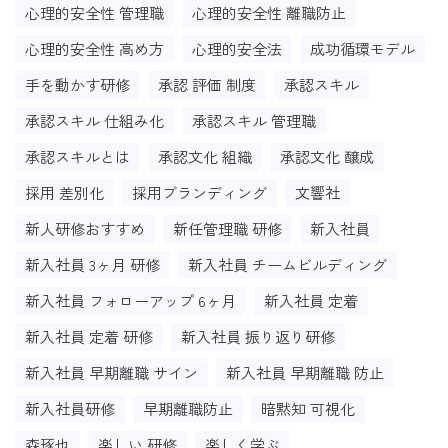
心理的安全性 管理職
心理的安全性 離職防止
心理的安全性 高め方
心理的安全法
成功循環モデル
手を動かす研修
承認 評価 制度
承認スキル
承認スキル 仕組み化
承認スキル 管理職
承認スキルとは
承認文化 組織
承認文化 醸成
採用 差別化
採用ブランディング
文響社
新人研修おすすめ
新任管理職 研修
新入社員
新入社員 3ヶ月 研修
新入社員 チームビルディング
新入社員 フォローアップ 6ヶ月
新入社員 定着
新入社員 定着 研修
新入社員 振り返り研修
新入社員 早期離職 サイン
新入社員 早期離職 防止
新入社員研修
早期離職防止
暗黙知 可視化
森琢也
楽しい 研修
楽しく学ぶ