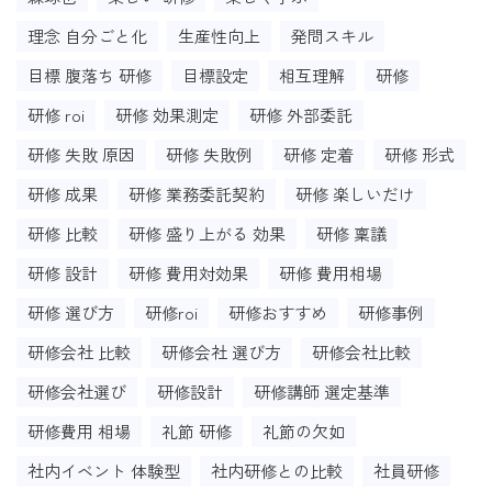
理念 自分ごと化
生産性向上
発問スキル
目標 腹落ち 研修
目標設定
相互理解
研修
研修 roi
研修 効果測定
研修 外部委託
研修 失敗 原因
研修 失敗例
研修 定着
研修 形式
研修 成果
研修 業務委託契約
研修 楽しいだけ
研修 比較
研修 盛り上がる 効果
研修 稟議
研修 設計
研修 費用対効果
研修 費用相場
研修 選び方
研修roi
研修おすすめ
研修事例
研修会社 比較
研修会社 選び方
研修会社比較
研修会社選び
研修設計
研修講師 選定基準
研修費用 相場
礼節 研修
礼節の欠如
社内イベント 体験型
社内研修との比較
社員研修