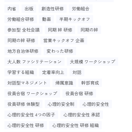
内省
出版
創造性研修
労働組合
労働組合研修
動画
半期キックオフ
参加型 全社会議
同期 絆 研修
同期の絆
同期の絆 研修
営業キックオフ 企画
地方自治体研修
変わった研修
大人数 ファシリテーション
大規模 ワークショップ
学習する組織
定着率向上
対話
対話型マネジメント
帰属意識
幹部育成
役員合宿 ワークショップ
役員合宿 研修
役員研修 体験型
心理的安全制
心理的安全性
心理的安全性 4つの因子
心理的安全性 承認
心理的安全性 研修
心理的安全性 研修 組織