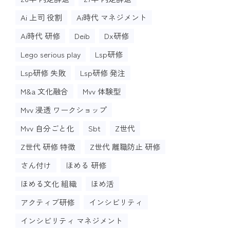
Ai 上司 役割
Ai時代 マネジメント
Ai時代 研修
Deib
Dx研修
Lego serious play
Lsp研修
Lsp研修 失敗
Lsp研修 発注
M&a 文化融合
Mvv 体験型
Mvv 浸透 ワークショップ
Mvv 自分ごと化
Sbt
Z世代
Z世代 研修 特徴
Z世代 離職防止 研修
さん付け
ほめる 研修
ほめる文化 組織
ほめ活
アクティブ研修
インシビリティ
インシビリティ マネジメント