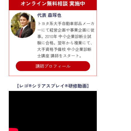
オンライン無料相談 実施中
代表 森琢也
トヨタ系大手自動車部品メーカ
ーにて経営企画や事業企画に従
事。2010年 中小企業診断士試
験に合格。翌年から複業にて、
大手資格予備校 中小企業診断
士講座 講師をスタート。
講師プロフィール
【レゴ®シリアスプレイ®研修動画】