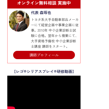
オンライン無料相談 実施中
代表 森琢也
トヨタ系大手自動車部品メーカ
ーにて経営企画や事業企画に従
事。2010年 中小企業診断士試
験に合格。翌年から複業にて、
大手資格予備校 中小企業診断
士講座 講師をスタート。
講師プロフィール
【レゴ®シリアスプレイ®研修動画】