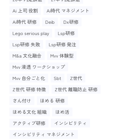
Ai 上司 役割
Ai時代 マネジメント
Ai時代 研修
Deib
Dx研修
Lego serious play
Lsp研修
Lsp研修 失敗
Lsp研修 発注
M&a 文化融合
Mvv 体験型
Mvv 浸透 ワークショップ
Mvv 自分ごと化
Sbt
Z世代
Z世代 研修 特徴
Z世代 離職防止 研修
さん付け
ほめる 研修
ほめる文化 組織
ほめ活
アクティブ研修
インシビリティ
インシビリティ マネジメント