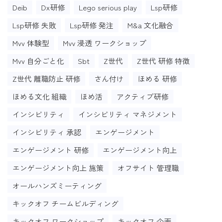
Deib
Dx研修
Lego serious play
Lsp研修
Lsp研修 失敗
Lsp研修 発注
M&a 文化融合
Mvv 体験型
Mvv 浸透 ワークショップ
Mvv 自分ごと化
Sbt
Z世代
Z世代 研修 特徴
Z世代 離職防止 研修
さん付け
ほめる 研修
ほめる文化 組織
ほめ活
アクティブ研修
インシビリティ
インシビリティ マネジメント
インシビリティ 承認
エンゲージメント
エンゲージメント 研修
エンゲージメント向上
エンゲージメント向上 施策
オフサイト 管理職
オールハンズミーティング
キックオフ チームビルディング
キックオフ ワークショップ
キックオフ 企画