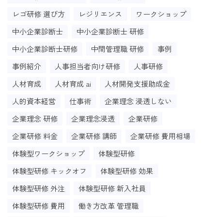
レゴ研修 選び方
レジリエンス
ワークショップ
中小企業診断士
中小企業診断士 研修
中小企業診断士研修
中間管理職 研修
事例
事例紹介
人事担当者向け研修
人事研修
人材育成
人材育成 ai
人材開発支援助成金
人的資本経営
仕事術
企業理念 浸透しない
企業理念 研修
企業理念浸透
企業研修
企業研修 料金
企業研修 講師
企業研修 費用相場
体験型ワークショップ
体験型研修
体験型研修 キックオフ
体験型研修 効果
体験型研修 外注
体験型研修 新入社員
体験型研修 費用
働き方改革 管理職