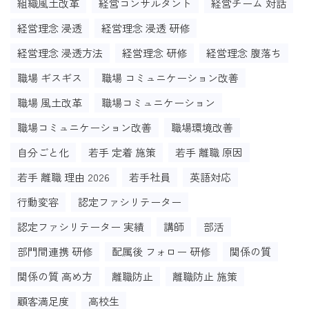
組織風土改革
経営コンサルタント
経営チーム 対話
経営理念 浸透
経営理念 浸透 研修
経営理念 浸透方法
経営理念 研修
経営理念 腹落ち
職場 ギスギス
職場 コミュニケーション改善
職場 風土改革
職場コミュニケーション
職場コミュニケーション改善
職場環境改善
自分ごと化
若手 定着 施策
若手 離職 原因
若手 離職 理由 2026
若手社員
英語対応
行動変容
認定ファシリテーター
認定ファシリテーター 実績
講師
部活
部門間連携 研修
配属後 フォロー 研修
関係の質
関係の質 高め方
離職防止
離職防止 施策
顧客満足度
高校生