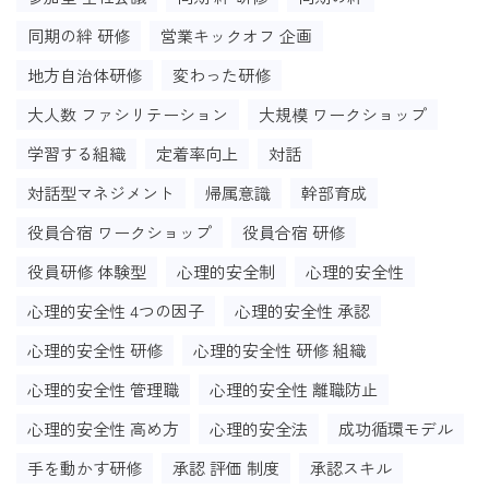
同期の絆 研修
営業キックオフ 企画
地方自治体研修
変わった研修
大人数 ファシリテーション
大規模 ワークショップ
学習する組織
定着率向上
対話
対話型マネジメント
帰属意識
幹部育成
役員合宿 ワークショップ
役員合宿 研修
役員研修 体験型
心理的安全制
心理的安全性
心理的安全性 4つの因子
心理的安全性 承認
心理的安全性 研修
心理的安全性 研修 組織
心理的安全性 管理職
心理的安全性 離職防止
心理的安全性 高め方
心理的安全法
成功循環モデル
手を動かす研修
承認 評価 制度
承認スキル