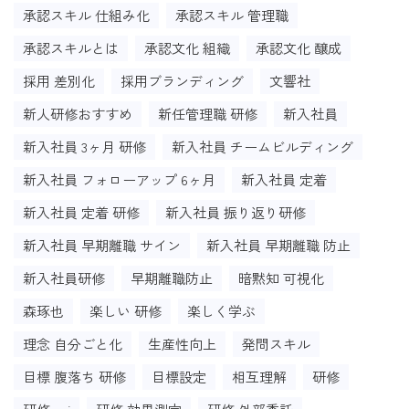
承認スキル 仕組み化
承認スキル 管理職
承認スキルとは
承認文化 組織
承認文化 醸成
採用 差別化
採用ブランディング
文響社
新人研修おすすめ
新任管理職 研修
新入社員
新入社員 3ヶ月 研修
新入社員 チームビルディング
新入社員 フォローアップ 6ヶ月
新入社員 定着
新入社員 定着 研修
新入社員 振り返り研修
新入社員 早期離職 サイン
新入社員 早期離職 防止
新入社員研修
早期離職防止
暗黙知 可視化
森琢也
楽しい 研修
楽しく学ぶ
理念 自分ごと化
生産性向上
発問スキル
目標 腹落ち 研修
目標設定
相互理解
研修