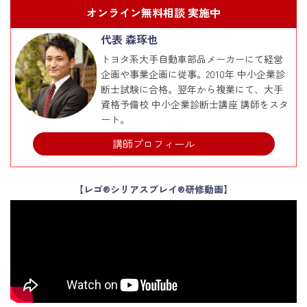
オンライン無料相談 実施中
代表 森琢也
トヨタ系大手自動車部品メーカーにて経営
企画や事業企画に従事。2010年 中小企業診
断士試験に合格。翌年から複業にて、大手
資格予備校 中小企業診断士講座 講師をスタ
ート。
講師プロフィール
【レゴ®シリアスプレイ®研修動画】