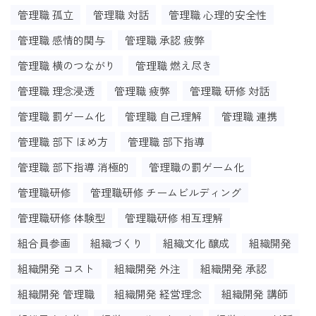
管理職 孤立
管理職 対話
管理職 心理的安全性
管理職 感情的関与
管理職 承認 疲弊
管理職 横のつながり
管理職 燃え尽き
管理職 理念浸透
管理職 疲弊
管理職 研修 対話
管理職 罰ゲーム化
管理職 自己理解
管理職 連携
管理職 部下 ほめ方
管理職 部下指導
管理職 部下指導 消極的
管理職の罰ゲーム化
管理職研修
管理職研修 チームビルディング
管理職研修 体験型
管理職研修 相互理解
組合員参画
組織づくり
組織文化 醸成
組織開発
組織開発 コスト
組織開発 外注
組織開発 承認
組織開発 管理職
組織開発 経営理念
組織開発 講師