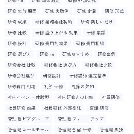
研修 roi
研修 効果測定
研修 外部委託
研修 失敗 原因
研修 失敗例
研修 定着
研修 形式
研修 成果
研修 業務委託契約
研修 楽しいだけ
研修 比較
研修 盛り上がる 効果
研修 稟議
研修 設計
研修 費用対効果
研修 費用相場
研修 選び方
研修roi
研修おすすめ
研修事例
研修会社 比較
研修会社 選び方
研修会社比較
研修会社選び
研修設計
研修講師 選定基準
研修費用 相場
礼節 研修
礼節の欠如
社内イベント 体験型
社内研修との比較
社員研修
社員研修 効果
社員研修 外部委託
稟議 研修
管理職 ピアグループ
管理職 フォローアップ
管理職 ロールモデル
管理職 合宿 研修
管理職 孤独