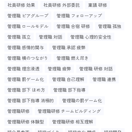
社員研修 効果
社員研修 外部委託
稟議 研修
管理職 ピアグループ
管理職 フォローアップ
管理職 ロールモデル
管理職 合宿 研修
管理職 孤独
管理職 孤立
管理職 対話
管理職 心理的安全性
管理職 感情的関与
管理職 承認 疲弊
管理職 横のつながり
管理職 燃え尽き
管理職 理念浸透
管理職 疲弊
管理職 研修 対話
管理職 罰ゲーム化
管理職 自己理解
管理職 連携
管理職 部下 ほめ方
管理職 部下指導
管理職 部下指導 消極的
管理職の罰ゲーム化
管理職研修
管理職研修 チームビルディング
管理職研修 体験型
管理職研修 相互理解