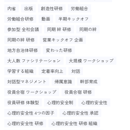
内省
出版
創造性研修
労働組合
労働組合研修
動画
半期キックオフ
参加型 全社会議
同期 絆 研修
同期の絆
同期の絆 研修
営業キックオフ 企画
地方自治体研修
変わった研修
大人数 ファシリテーション
大規模 ワークショップ
学習する組織
定着率向上
対話
対話型マネジメント
帰属意識
幹部育成
役員合宿 ワークショップ
役員合宿 研修
役員研修 体験型
心理的安全制
心理的安全性
心理的安全性 4つの因子
心理的安全性 承認
心理的安全性 研修
心理的安全性 研修 組織