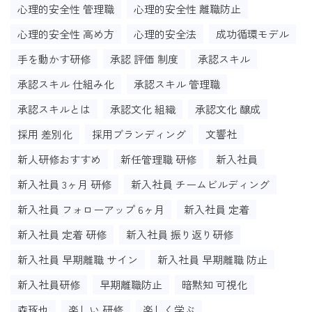
心理的安全性 管理職
心理的安全性 離職防止
心理的安全性 高め方
心理的安全法
成功循環モデル
手を動かす研修
承認 評価 制度
承認スキル
承認スキル 仕組み化
承認スキル 管理職
承認スキルとは
承認文化 組織
承認文化 醸成
採用 差別化
採用ブランディング
文響社
新人研修おすすめ
新任管理職 研修
新入社員
新入社員 3ヶ月 研修
新入社員 チームビルディング
新入社員 フォローアップ 6ヶ月
新入社員 定着
新入社員 定着 研修
新入社員 振り返り研修
新入社員 早期離職 サイン
新入社員 早期離職 防止
新入社員研修
早期離職防止
暗黙知 可視化
森琢也
楽しい 研修
楽しく学ぶ