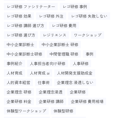
レゴ研修 ファシリテーター
レゴ研修 事例
レゴ研修 効果
レゴ研修 外注
レゴ研修 失敗しない
レゴ研修 講師 選び方
レゴ研修 費用
レゴ研修 選び方
レジリエンス
ワークショップ
中小企業診断士
中小企業診断士 研修
中小企業診断士研修
中間管理職 研修
事例
事例紹介
人事担当者向け研修
人事研修
人材育成
人材育成 ai
人材開発支援助成金
人的資本経営
仕事術
企業理念 浸透しない
企業理念 研修
企業理念浸透
企業研修
企業研修 料金
企業研修 講師
企業研修 費用相場
体験型ワークショップ
体験型研修