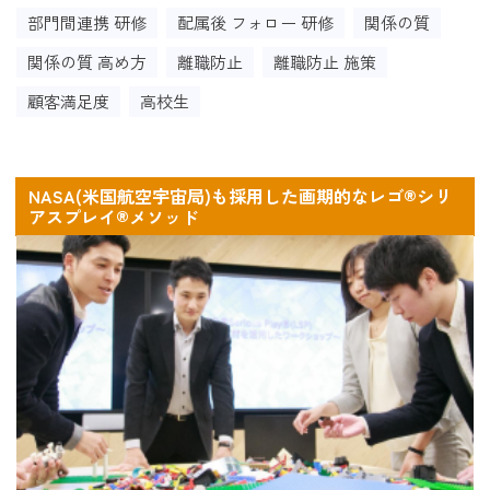
部門間連携 研修
配属後 フォロー 研修
関係の質
関係の質 高め方
離職防止
離職防止 施策
顧客満足度
高校生
NASA(米国航空宇宙局)も採用した画期的なレゴ®シリ
アスプレイ®メソッド