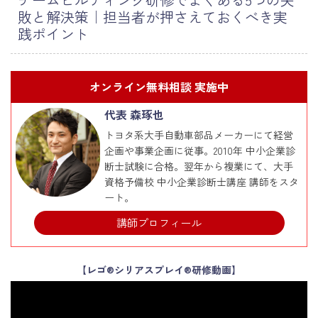
敗と解決策｜担当者が押さえておくべき実
践ポイント
オンライン無料相談 実施中
代表 森琢也
トヨタ系大手自動車部品メーカーにて経営
企画や事業企画に従事。2010年 中小企業診
断士試験に合格。翌年から複業にて、大手
資格予備校 中小企業診断士講座 講師をスタ
ート。
講師プロフィール
【レゴ®シリアスプレイ®研修動画】