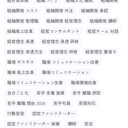
組合員参画
組織づくり
組織文化 醸成
組織開発
組織開発 コスト
組織開発 外注
組織開発 承認
組織開発 管理職
組織開発 経営理念
組織開発 講師
組織風土改革
経営コンサルタント
経営チーム 対話
経営理念 浸透
経営理念 浸透 研修
経営理念 浸透方法
経営理念 研修
経営理念 腹落ち
職場 ギスギス
職場 コミュニケーション改善
職場 風土改革
職場コミュニケーション
職場コミュニケーション改善
職場環境改善
自分ごと化
若手 定着 施策
若手 離職 原因
若手 離職 理由 2026
若手社員
英語対応
行動変容
認定ファシリテーター
認定ファシリテーター 実績
講師
部活