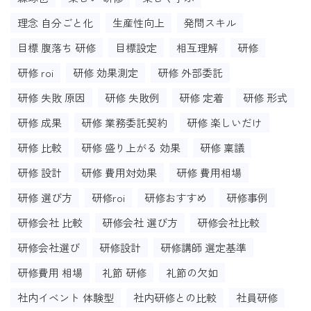
理念 自分ごと化
生産性向上
発問スキル
目標 腹落ち 研修
目標設定
相互理解
研修
研修 roi
研修 効果測定
研修 外部委託
研修 失敗 原因
研修 失敗例
研修 定着
研修 形式
研修 成果
研修 業務委託契約
研修 楽しいだけ
研修 比較
研修 盛り上がる 効果
研修 稟議
研修 設計
研修 費用対効果
研修 費用相場
研修 選び方
研修roi
研修おすすめ
研修事例
研修会社 比較
研修会社 選び方
研修会社比較
研修会社選び
研修設計
研修講師 選定基準
研修費用 相場
礼節 研修
礼節の欠如
社内イベント 体験型
社内研修との比較
社員研修