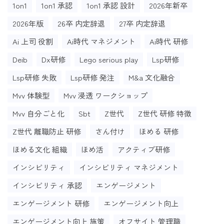
1on1
1on1 承認
1on1 承認 設計
2026年新卒
2026年版
26卒 内定辞退
27卒 内定辞退
Ai 上司 役割
Ai時代 マネジメント
Ai時代 研修
Deib
Dx研修
Lego serious play
Lsp研修
Lsp研修 失敗
Lsp研修 発注
M&a 文化融合
Mvv 体験型
Mvv 浸透 ワークショップ
Mvv 自分ごと化
Sbt
Z世代
Z世代 研修 特徴
Z世代 離職防止 研修
さん付け
ほめる 研修
ほめる文化 組織
ほめ活
アクティブ研修
インシビリティ
インシビリティ マネジメント
インシビリティ 承認
エンゲージメント
エンゲージメント 研修
エンゲージメント向上
エンゲージメント向上 施策
オフサイト 管理職