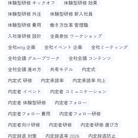
体験型研修 キックオフ
体験型研修 効果
体験型研修 外注
体験型研修 新入社員
体験型研修 費用
働き方改革 管理職
入社後研修 設計
全員参加 ワークショップ
全社mtg 企画
全社イベント 企画
全社ミーティング
全社会議 グループワーク
全社会議 コンテンツ
全社会議 進め方
共有モデル
内定式
内定式 研修
内定承諾率
内定承諾率 向上
内定者 イベント
内定者 コミュニケーション
内定者 体験型研修
内定者フォロー
内定者フォロー 費用
内定者フォロー研修
内定者向け研修
内定者研修
内定者研修 選び方
内定辞退 対策
内定辞退率 2026
内定辞退防止