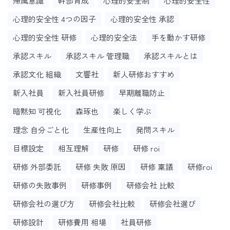
帰属意識
幹部育成
心理的安全制
心理的安全性
心理的安全性 4つの因子
心理的安全性 承認
心理的安全性 研修
心理的安全法
手を動かす研修
承認スキル
承認スキル 管理職
承認スキルとは
承認文化 組織
文響社
新人研修おすすめ
新入社員
新入社員研修
早期離職防止
暗黙知 可視化
森琢也
楽しく学ぶ
理念 自分ごと化
生産性向上
発問スキル
目標設定
相互理解
研修
研修 roi
研修 外部委託
研修 失敗 原因
研修 稟議
研修roi
研修の失敗事例
研修事例
研修会社 比較
研修会社の選び方
研修会社比較
研修会社選び
研修設計
研修費用 相場
社員研修