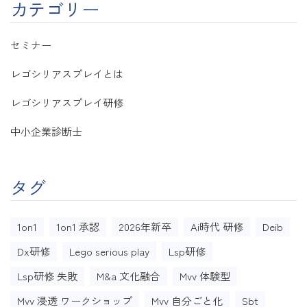
カテゴリー
セミナー
レゴシリアスプレイとは
レゴシリアスプレイ研修
中小企業診断士
タグ
1on1
1on1 承認
2026年新卒
Ai時代 研修
Deib
Dx研修
Lego serious play
Lsp研修
Lsp研修 失敗
M&a 文化融合
Mvv 体験型
Mvv 浸透 ワークショップ
Mvv 自分ごと化
Sbt