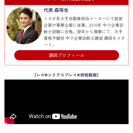
代表 森琢也
トヨタ系大手自動車部品メーカーにて経営
企画や事業企画に従事。2010年 中小企業診
断士試験に合格。翌年から複業にて、大手
資格予備校 中小企業診断士講座 講師をスタ
ート。
講師プロフィール
【レゴ®シリアスプレイ®研修動画】