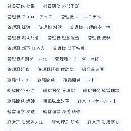
社員研修 効果
社員研修 外部委託
管理職 フォローアップ
管理職 ロールモデル
管理職 孤独
管理職 対話
管理職 心理的安全性
管理職 燃え尽き
管理職 理念浸透
管理職 疲弊
管理職 部下 ほめ方
管理職 部下指導
管理職の罰ゲーム化
管理職・リーダー研修
管理職研修
管理職研修 体験型
組合員参画
組織づくり
組織開発
組織開発 コスト
組織開発 外注
組織開発 管理職
組織開発 経営理念
組織開発 講師
組織風土改革
経営コンサルタント
経営理念 浸透
経営理念 浸透 研修
経営理念 浸透方法
経営理念 研修
経営理念 腹落ち