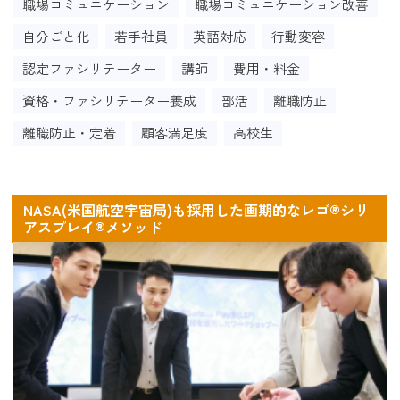
職場コミュニケーション
職場コミュニケーション改善
自分ごと化
若手社員
英語対応
行動変容
認定ファシリテーター
講師
費用・料金
資格・ファシリテーター養成
部活
離職防止
離職防止・定着
顧客満足度
高校生
NASA(米国航空宇宙局)も採用した画期的なレゴ®シリ
アスプレイ®メソッド