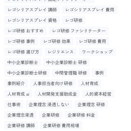
レゴシリアスプレイ 講師
レゴシリアスプレイ 費用
レゴシリアスプレイ 資格
レゴ研修
レゴ研修 おすすめ
レゴ研修 ファシリテーター
レゴ研修 事例
レゴ研修 効果
レゴ研修 費用
レゴ研修 選び方
レジリエンス
ワークショップ
中小企業診断士
中小企業診断士 研修
中小企業診断士研修
中間管理職 研修
事例
事例紹介
人事担当者向け研修
人材育成
人材育成 ai
人材開発支援助成金
人的資本経営
仕事術
企業理念 浸透しない
企業理念 研修
企業理念浸透
企業研修
企業研修 料金
企業研修 講師
企業研修 費用相場