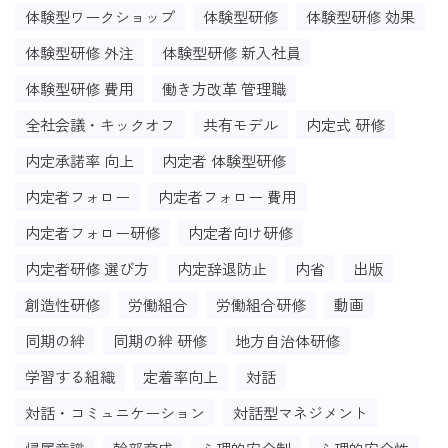
体験型ワークショップ
体験型研修
体験型研修 効果
体験型研修 外注
体験型研修 新入社員
体験型研修 費用
働き方改革 管理職
全社会議・キックオフ
共有モデル
内定式 研修
内定承諾率 向上
内定者 体験型研修
内定者フォロー
内定者フォロー 費用
内定者フォロー研修
内定者向け研修
内定者研修 選び方
内定辞退防止
内省
出版
創造性研修
労働組合
労働組合研修
動画
同期の絆
同期の絆 研修
地方自治体研修
学習する組織
定着率向上
対話
対話・コミュニケーション
対話型マネジメント