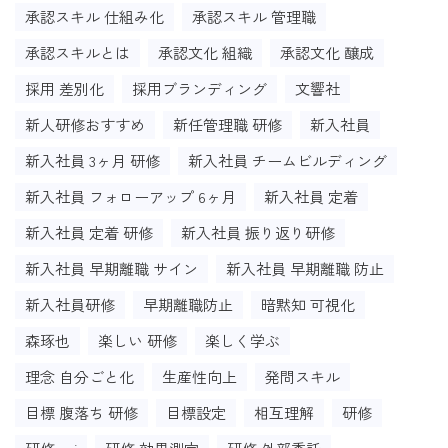
承認スキル 仕組み化
承認スキル 管理職
承認スキルとは
承認文化 組織
承認文化 醸成
採用 差別化
採用ブランディング
文響社
新人研修おすすめ
新任管理職 研修
新入社員
新入社員 3ヶ月 研修
新入社員 チームビルディング
新入社員 フォローアップ 6ヶ月
新入社員 定着
新入社員 定着 研修
新入社員 振り返り研修
新入社員 早期離職 サイン
新入社員 早期離職 防止
新入社員研修
早期離職防止
暗黙知 可視化
森琢也
楽しい 研修
楽しく学ぶ
理念 自分ごと化
生産性向上
発問スキル
目標 腹落ち 研修
目標設定
相互理解
研修