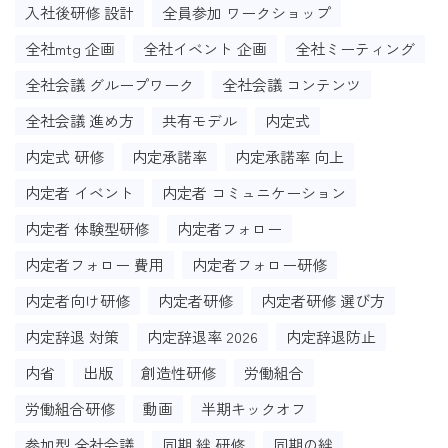
入社後研修 設計
全員参加 ワークショップ
全社mtg 企画
全社イベント 企画
全社ミーティング
全社会議 グループワーク
全社会議 コンテンツ
全社会議 進め方
共有モデル
内定式
内定式 研修
内定承諾率
内定承諾率 向上
内定者 イベント
内定者 コミュニケーション
内定者 体験型研修
内定者フォロー
内定者フォロー 費用
内定者フォロー研修
内定者向け研修
内定者研修
内定者研修 選び方
内定辞退 対策
内定辞退率 2026
内定辞退防止
内省
出版
創造性研修
労働組合
労働組合研修
動画
半期キックオフ
参加型 全社会議
同期 絆 研修
同期の絆