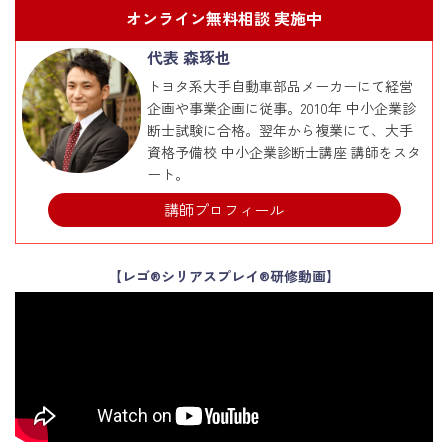
オンライン無料相談 実施中
代表 森琢也
トヨタ系大手自動車部品メーカーにて経営
企画や事業企画に従事。2010年 中小企業診
断士試験に合格。翌年から複業にて、大手
資格予備校 中小企業診断士講座 講師をスタ
ート。
講師プロフィール
【レゴ®シリアスプレイ®研修動画】