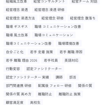
組織風土改革
経営コンサルタント
経営チーム 対話
経営理念 浸透
経営理念 浸透 研修
経営理念 浸透方法
経営理念 研修
経営理念 腹落ち
職場 ギスギス
職場 コミュニケーション改善
職場 風土改革
職場コミュニケーション
職場コミュニケーション改善
職場環境改善
自分ごと化
若手 定着 施策
若手 離職 原因
若手 離職 理由 2026
若手社員
英語対応
行動変容
認定ファシリテーター
認定ファシリテーター 実績
講師
部活
部門間連携 研修
配属後 フォロー 研修
関係の質
関係の質 高め方
離職防止
離職防止 施策
顧客満足度
高校生