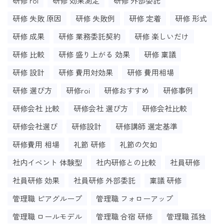
研修 roi
研修 効果測定
研修 外部委託
研修 失敗 原因
研修 失敗例
研修 定着
研修 形式
研修 成果
研修 業務委託契約
研修 楽しいだけ
研修 比較
研修 盛り上がる 効果
研修 稟議
研修 設計
研修 費用対効果
研修 費用相場
研修 選び方
研修roi
研修おすすめ
研修事例
研修会社 比較
研修会社 選び方
研修会社比較
研修会社選び
研修設計
研修講師 選定基準
研修費用 相場
礼節 研修
礼節の欠如
社内イベント 体験型
社内研修との比較
社員研修
社員研修 効果
社員研修 外部委託
稟議 研修
管理職 ピアグループ
管理職 フォローアップ
管理職 ロールモデル
管理職 合宿 研修
管理職 孤独