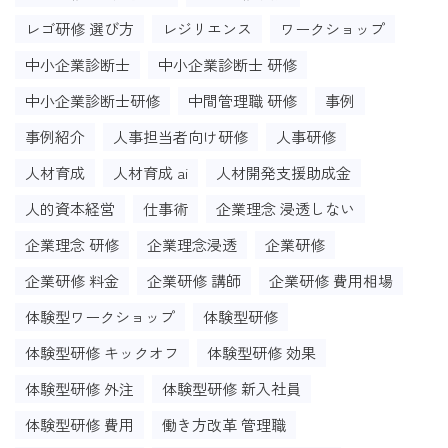
レゴ研修 選び方
レジリエンス
ワークショップ
中小企業診断士
中小企業診断士 研修
中小企業診断士研修
中間管理職 研修
事例
事例紹介
人事担当者向け研修
人事研修
人材育成
人材育成 ai
人材開発支援助成金
人的資本経営
仕事術
企業理念 浸透しない
企業理念 研修
企業理念浸透
企業研修
企業研修 料金
企業研修 講師
企業研修 費用相場
体験型ワークショップ
体験型研修
体験型研修 キックオフ
体験型研修 効果
体験型研修 外注
体験型研修 新入社員
体験型研修 費用
働き方改革 管理職