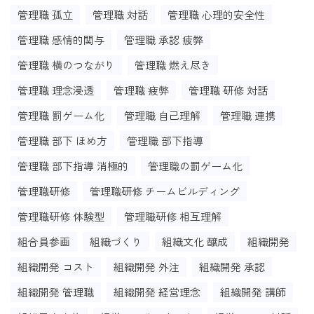
管理職 孤立
管理職 対話
管理職 心理的安全性
管理職 感情的関与
管理職 承認 疲弊
管理職 横のつながり
管理職 燃え尽き
管理職 理念浸透
管理職 疲弊
管理職 研修 対話
管理職 罰ゲーム化
管理職 自己理解
管理職 連携
管理職 部下 ほめ方
管理職 部下指導
管理職 部下指導 消極的
管理職の罰ゲーム化
管理職研修
管理職研修 チームビルディング
管理職研修 体験型
管理職研修 相互理解
組合員参画
組織づくり
組織文化 醸成
組織開発
組織開発 コスト
組織開発 外注
組織開発 承認
組織開発 管理職
組織開発 経営理念
組織開発 講師