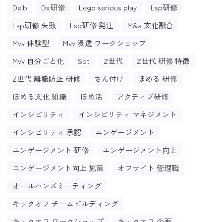
Deib
Dx研修
Lego serious play
Lsp研修
Lsp研修 失敗
Lsp研修 発注
M&a 文化融合
Mvv 体験型
Mvv 浸透 ワークショップ
Mvv 自分ごと化
Sbt
Z世代
Z世代 研修 特徴
Z世代 離職防止 研修
さん付け
ほめる 研修
ほめる文化 組織
ほめ活
アクティブ研修
インシビリティ
インシビリティ マネジメント
インシビリティ 承認
エンゲージメント
エンゲージメント 研修
エンゲージメント向上
エンゲージメント向上 施策
オフサイト 管理職
オールハンズミーティング
キックオフ チームビルディング
キックオフ ワークショップ
キックオフ 企画