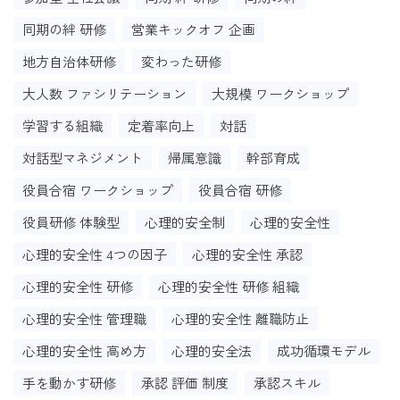
同期の絆 研修
営業キックオフ 企画
地方自治体研修
変わった研修
大人数 ファシリテーション
大規模 ワークショップ
学習する組織
定着率向上
対話
対話型マネジメント
帰属意識
幹部育成
役員合宿 ワークショップ
役員合宿 研修
役員研修 体験型
心理的安全制
心理的安全性
心理的安全性 4つの因子
心理的安全性 承認
心理的安全性 研修
心理的安全性 研修 組織
心理的安全性 管理職
心理的安全性 離職防止
心理的安全性 高め方
心理的安全法
成功循環モデル
手を動かす研修
承認 評価 制度
承認スキル