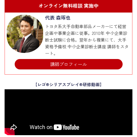
オンライン無料相談 実施中
代表 森琢也
トヨタ系大手自動車部品メーカーにて経営
企画や事業企画に従事。2010年 中小企業診
断士試験に合格。翌年から複業にて、大手
資格予備校 中小企業診断士講座 講師をスタ
ート。
講師プロフィール
【レゴ®シリアスプレイ®研修動画】