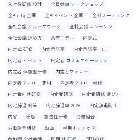
入社後研修 設計
全員参加 ワークショップ
全社mtg 企画
全社イベント 企画
全社ミーティング
全社会議 グループワーク
全社会議 コンテンツ
全社会議 進め方
共有モデル
内定式
内定式 研修
内定承諾率
内定承諾率 向上
内定者 イベント
内定者 コミュニケーション
内定者 体験型研修
内定者フォロー
内定者フォロー 費用
内定者フォロー研修
内定者向け研修
内定者研修
内定者研修 選び方
内定辞退 対策
内定辞退率 2026
内定辞退防止
内省
出版
創造性研修
労働組合
労働組合研修
動画
半期キックオフ
参加型 全社会議
同期 絆 研修
同期の絆