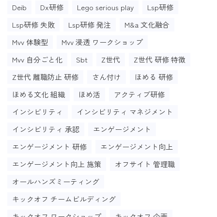
Deib
Dx研修
Lego serious play
Lsp研修
Lsp研修 失敗
Lsp研修 発注
M&a 文化融合
Mvv 体験型
Mvv 浸透 ワークショップ
Mvv 自分ごと化
Sbt
Z世代
Z世代 研修 特徴
Z世代 離職防止 研修
さん付け
ほめる 研修
ほめる文化 組織
ほめ活
アクティブ研修
インシビリティ
インシビリティ マネジメント
インシビリティ 承認
エンゲージメント
エンゲージメント 研修
エンゲージメント向上
エンゲージメント向上 施策
オフサイト 管理職
オールハンズミーティング
キックオフ チームビルディング
キックオフ ワークショップ
キックオフ 企画