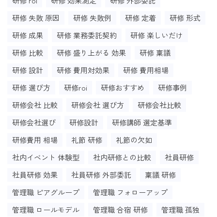
研修 roi
研修 効果測定
研修 外部委託
研修 失敗 原因
研修 失敗例
研修 定着
研修 形式
研修 成果
研修 業務委託契約
研修 楽しいだけ
研修 比較
研修 盛り上がる 効果
研修 稟議
研修 設計
研修 費用対効果
研修 費用相場
研修 選び方
研修roi
研修おすすめ
研修事例
研修会社 比較
研修会社 選び方
研修会社比較
研修会社選び
研修設計
研修講師 選定基準
研修費用 相場
礼節 研修
礼節の欠如
社内イベント 体験型
社内研修との比較
社員研修
社員研修 効果
社員研修 外部委託
稟議 研修
管理職 ピアグループ
管理職 フォローアップ
管理職 ロールモデル
管理職 合宿 研修
管理職 孤独