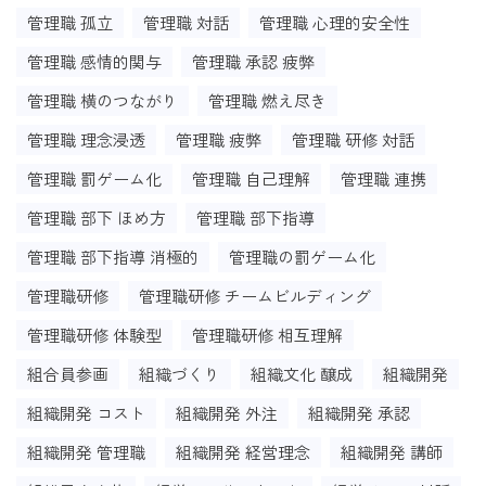
管理職 孤立
管理職 対話
管理職 心理的安全性
管理職 感情的関与
管理職 承認 疲弊
管理職 横のつながり
管理職 燃え尽き
管理職 理念浸透
管理職 疲弊
管理職 研修 対話
管理職 罰ゲーム化
管理職 自己理解
管理職 連携
管理職 部下 ほめ方
管理職 部下指導
管理職 部下指導 消極的
管理職の罰ゲーム化
管理職研修
管理職研修 チームビルディング
管理職研修 体験型
管理職研修 相互理解
組合員参画
組織づくり
組織文化 醸成
組織開発
組織開発 コスト
組織開発 外注
組織開発 承認
組織開発 管理職
組織開発 経営理念
組織開発 講師