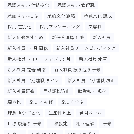
承認スキル 仕組み化
承認スキル 管理職
承認スキルとは
承認文化 組織
承認文化 醸成
採用 差別化
採用ブランディング
文響社
新人研修おすすめ
新任管理職 研修
新入社員
新入社員 3ヶ月 研修
新入社員 チームビルディング
新入社員 フォローアップ 6ヶ月
新入社員 定着
新入社員 定着 研修
新入社員 振り返り研修
新入社員 早期離職 サイン
新入社員 早期離職 防止
新入社員研修
早期離職防止
暗黙知 可視化
森琢也
楽しい 研修
楽しく学ぶ
理念 自分ごと化
生産性向上
発問スキル
目標 腹落ち 研修
目標設定
相互理解
研修