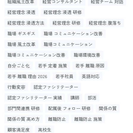
組織風土改革
経営コンサルタント
経営チーム 対話
経営理念 浸透
経営理念 浸透 研修
経営理念 浸透方法
経営理念 研修
経営理念 腹落ち
職場 ギスギス
職場 コミュニケーション改善
職場 風土改革
職場コミュニケーション
職場コミュニケーション改善
職場環境改善
自分ごと化
若手 定着 施策
若手 離職 原因
若手 離職 理由 2026
若手社員
英語対応
行動変容
認定ファシリテーター
認定ファシリテーター 実績
講師
部活
部門間連携 研修
配属後 フォロー 研修
関係の質
関係の質 高め方
離職防止
離職防止 施策
顧客満足度
高校生