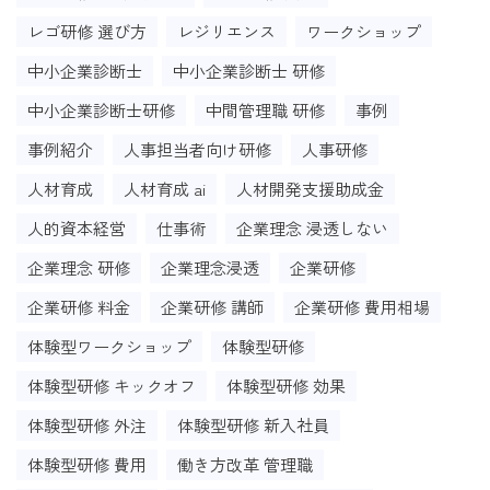
レゴ研修 選び方
レジリエンス
ワークショップ
中小企業診断士
中小企業診断士 研修
中小企業診断士研修
中間管理職 研修
事例
事例紹介
人事担当者向け研修
人事研修
人材育成
人材育成 ai
人材開発支援助成金
人的資本経営
仕事術
企業理念 浸透しない
企業理念 研修
企業理念浸透
企業研修
企業研修 料金
企業研修 講師
企業研修 費用相場
体験型ワークショップ
体験型研修
体験型研修 キックオフ
体験型研修 効果
体験型研修 外注
体験型研修 新入社員
体験型研修 費用
働き方改革 管理職