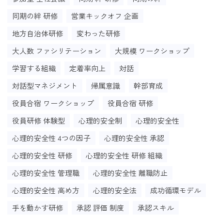
同期の絆 研修
営業キックオフ 企画
地方自治体研修
変わった研修
大人数 ファシリテーション
大規模 ワークショップ
学習する組織
定着率向上
対話
対話型マネジメント
帰属意識
幹部育成
役員合宿 ワークショップ
役員合宿 研修
役員研修 体験型
心理的安全制
心理的安全性
心理的安全性 4つの因子
心理的安全性 承認
心理的安全性 研修
心理的安全性 研修 組織
心理的安全性 管理職
心理的安全性 離職防止
心理的安全性 高め方
心理的安全法
成功循環モデル
手を動かす研修
承認 評価 制度
承認スキル