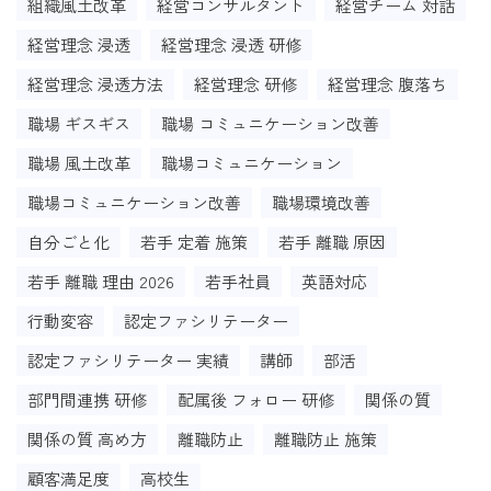
組織風土改革
経営コンサルタント
経営チーム 対話
経営理念 浸透
経営理念 浸透 研修
経営理念 浸透方法
経営理念 研修
経営理念 腹落ち
職場 ギスギス
職場 コミュニケーション改善
職場 風土改革
職場コミュニケーション
職場コミュニケーション改善
職場環境改善
自分ごと化
若手 定着 施策
若手 離職 原因
若手 離職 理由 2026
若手社員
英語対応
行動変容
認定ファシリテーター
認定ファシリテーター 実績
講師
部活
部門間連携 研修
配属後 フォロー 研修
関係の質
関係の質 高め方
離職防止
離職防止 施策
顧客満足度
高校生