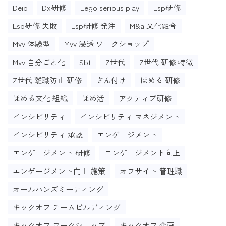
Deib
Dx研修
Lego serious play
Lsp研修
Lsp研修 失敗
Lsp研修 発注
M&a 文化融合
Mvv 体験型
Mvv 浸透 ワークショップ
Mvv 自分ごと化
Sbt
Z世代
Z世代 研修 特徴
Z世代 離職防止 研修
さん付け
ほめる 研修
ほめる文化 組織
ほめ活
アクティブ研修
インシビリティ
インシビリティ マネジメント
インシビリティ 承認
エンゲージメント
エンゲージメント 研修
エンゲージメント向上
エンゲージメント向上 施策
オフサイト 管理職
オールハンズミーティング
キックオフ チームビルディング
キックオフ ワークショップ
キックオフ 企画