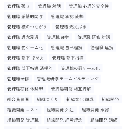
管理職 孤立
管理職 対話
管理職 心理的安全性
管理職 感情的関与
管理職 承認 疲弊
管理職 横のつながり
管理職 燃え尽き
管理職 理念浸透
管理職 疲弊
管理職 研修 対話
管理職 罰ゲーム化
管理職 自己理解
管理職 連携
管理職 部下 ほめ方
管理職 部下指導
管理職 部下指導 消極的
管理職の罰ゲーム化
管理職研修
管理職研修 チームビルディング
管理職研修 体験型
管理職研修 相互理解
組合員参画
組織づくり
組織文化 醸成
組織開発
組織開発 コスト
組織開発 外注
組織開発 承認
組織開発 管理職
組織開発 経営理念
組織開発 講師