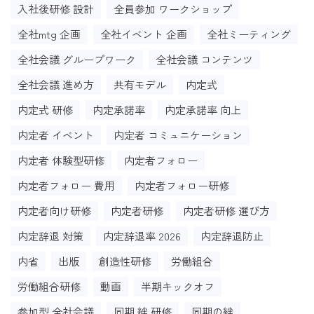
入社後研修 設計
全員参加 ワークショップ
全社mtg 企画
全社イベント 企画
全社ミーティング
全社会議 グループワーク
全社会議 コンテンツ
全社会議 進め方
共有モデル
内定式
内定式 研修
内定承諾率
内定承諾率 向上
内定者 イベント
内定者 コミュニケーション
内定者 体験型研修
内定者フォロー
内定者フォロー 費用
内定者フォロー研修
内定者向け研修
内定者研修
内定者研修 選び方
内定辞退 対策
内定辞退率 2026
内定辞退防止
内省
出版
創造性研修
労働組合
労働組合研修
動画
半期キックオフ
参加型 全社会議
同期 絆 研修
同期の絆