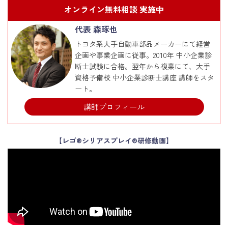
オンライン無料相談 実施中
代表 森琢也
トヨタ系大手自動車部品メーカーにて経営
企画や事業企画に従事。2010年 中小企業診
断士試験に合格。翌年から複業にて、大手
資格予備校 中小企業診断士講座 講師をスタ
ート。
講師プロフィール
【レゴ®シリアスプレイ®研修動画】