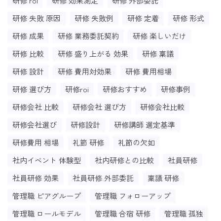
研修 roi
研修 効果測定
研修 外部委託
研修 失敗 原因
研修 失敗例
研修 定着
研修 形式
研修 成果
研修 業務委託契約
研修 楽しいだけ
研修 比較
研修 盛り上がる 効果
研修 稟議
研修 設計
研修 費用対効果
研修 費用相場
研修 選び方
研修roi
研修おすすめ
研修事例
研修会社 比較
研修会社 選び方
研修会社比較
研修会社選び
研修設計
研修講師 選定基準
研修費用 相場
礼節 研修
礼節の欠如
社内イベント 体験型
社内研修との比較
社員研修
社員研修 効果
社員研修 外部委託
稟議 研修
管理職 ピアグループ
管理職 フォローアップ
管理職 ロールモデル
管理職 合宿 研修
管理職 孤独