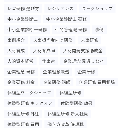
レゴ研修 選び方
レジリエンス
ワークショップ
中小企業診断士
中小企業診断士 研修
中小企業診断士研修
中間管理職 研修
事例
事例紹介
人事担当者向け研修
人事研修
人材育成
人材育成 ai
人材開発支援助成金
人的資本経営
仕事術
企業理念 浸透しない
企業理念 研修
企業理念浸透
企業研修
企業研修 料金
企業研修 講師
企業研修 費用相場
体験型ワークショップ
体験型研修
体験型研修 キックオフ
体験型研修 効果
体験型研修 外注
体験型研修 新入社員
体験型研修 費用
働き方改革 管理職