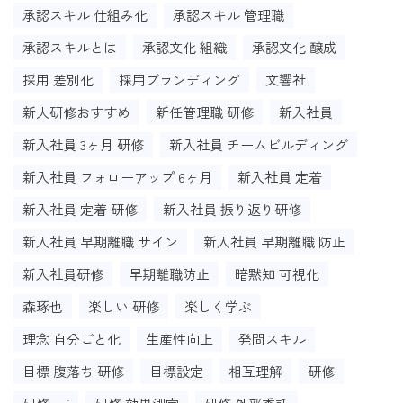
承認スキル 仕組み化
承認スキル 管理職
承認スキルとは
承認文化 組織
承認文化 醸成
採用 差別化
採用ブランディング
文響社
新人研修おすすめ
新任管理職 研修
新入社員
新入社員 3ヶ月 研修
新入社員 チームビルディング
新入社員 フォローアップ 6ヶ月
新入社員 定着
新入社員 定着 研修
新入社員 振り返り研修
新入社員 早期離職 サイン
新入社員 早期離職 防止
新入社員研修
早期離職防止
暗黙知 可視化
森琢也
楽しい 研修
楽しく学ぶ
理念 自分ごと化
生産性向上
発問スキル
目標 腹落ち 研修
目標設定
相互理解
研修