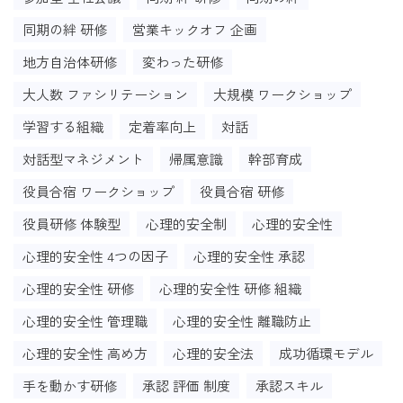
同期の絆 研修
営業キックオフ 企画
地方自治体研修
変わった研修
大人数 ファシリテーション
大規模 ワークショップ
学習する組織
定着率向上
対話
対話型マネジメント
帰属意識
幹部育成
役員合宿 ワークショップ
役員合宿 研修
役員研修 体験型
心理的安全制
心理的安全性
心理的安全性 4つの因子
心理的安全性 承認
心理的安全性 研修
心理的安全性 研修 組織
心理的安全性 管理職
心理的安全性 離職防止
心理的安全性 高め方
心理的安全法
成功循環モデル
手を動かす研修
承認 評価 制度
承認スキル