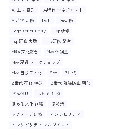
Ai 上司 役割
Ai時代 マネジメント
Ai時代 研修
Deib
Dx研修
Lego serious play
Lsp研修
Lsp研修 失敗
Lsp研修 発注
M&a 文化融合
Mvv 体験型
Mvv 浸透 ワークショップ
Mvv 自分ごと化
Sbt
Z世代
Z世代 研修 特徴
Z世代 離職防止 研修
さん付け
ほめる 研修
ほめる文化 組織
ほめ活
アクティブ研修
インシビリティ
インシビリティ マネジメント