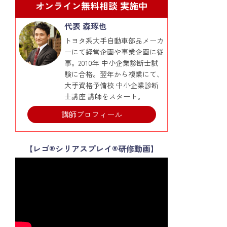
オンライン無料相談 実施中
代表 森琢也
トヨタ系大手自動車部品メーカ
ーにて経営企画や事業企画に従
事。2010年 中小企業診断士試
験に合格。翌年から複業にて、
大手資格予備校 中小企業診断
士講座 講師をスタート。
講師プロフィール
【レゴ®シリアスプレイ®研修動画】