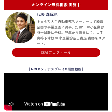
オンライン無料相談 実施中
代表 森琢也
トヨタ系大手自動車部品メーカーにて経営
企画や事業企画に従事。2010年 中小企業診
断士試験に合格。翌年から複業にて、大手
資格予備校 中小企業診断士講座 講師をスタ
ート。
講師プロフィール
【レゴ®シリアスプレイ®研修動画】