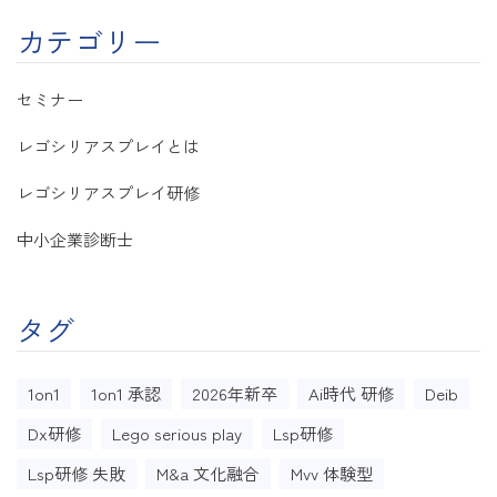
カテゴリー
セミナー
レゴシリアスプレイとは
レゴシリアスプレイ研修
中小企業診断士
タグ
1on1
1on1 承認
2026年新卒
Ai時代 研修
Deib
Dx研修
Lego serious play
Lsp研修
Lsp研修 失敗
M&a 文化融合
Mvv 体験型