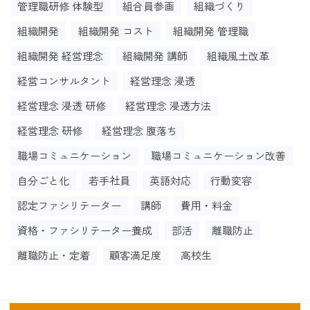
管理職研修 体験型
組合員参画
組織づくり
組織開発
組織開発 コスト
組織開発 管理職
組織開発 経営理念
組織開発 講師
組織風土改革
経営コンサルタント
経営理念 浸透
経営理念 浸透 研修
経営理念 浸透方法
経営理念 研修
経営理念 腹落ち
職場コミュニケーション
職場コミュニケーション改善
自分ごと化
若手社員
英語対応
行動変容
認定ファシリテーター
講師
費用・料金
資格・ファシリテーター養成
部活
離職防止
離職防止・定着
顧客満足度
高校生