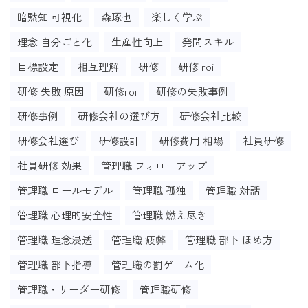
暗黙知 可視化
森琢也
楽しく学ぶ
理念 自分ごと化
生産性向上
発問スキル
目標設定
相互理解
研修
研修 roi
研修 失敗 原因
研修roi
研修の失敗事例
研修事例
研修会社の選び方
研修会社比較
研修会社選び
研修設計
研修費用 相場
社員研修
社員研修 効果
管理職 フォローアップ
管理職 ロールモデル
管理職 孤独
管理職 対話
管理職 心理的安全性
管理職 燃え尽き
管理職 理念浸透
管理職 疲弊
管理職 部下 ほめ方
管理職 部下指導
管理職の罰ゲーム化
管理職・リーダー研修
管理職研修