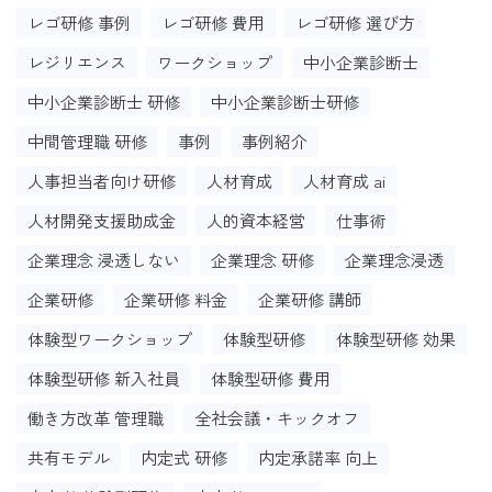
レゴ研修 事例
レゴ研修 費用
レゴ研修 選び方
レジリエンス
ワークショップ
中小企業診断士
中小企業診断士 研修
中小企業診断士研修
中間管理職 研修
事例
事例紹介
人事担当者向け研修
人材育成
人材育成 ai
人材開発支援助成金
人的資本経営
仕事術
企業理念 浸透しない
企業理念 研修
企業理念浸透
企業研修
企業研修 料金
企業研修 講師
体験型ワークショップ
体験型研修
体験型研修 効果
体験型研修 新入社員
体験型研修 費用
働き方改革 管理職
全社会議・キックオフ
共有モデル
内定式 研修
内定承諾率 向上