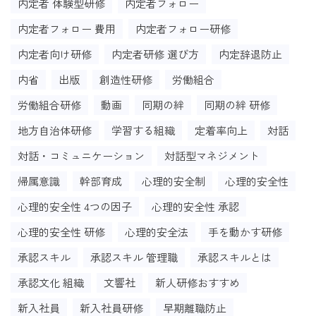
内定者 体験型研修
内定者フォロー
内定者フォロー 費用
内定者フォロー研修
内定者向け研修
内定者研修 選び方
内定辞退防止
内省
出版
創造性研修
労働組合
労働組合研修
動画
同期の絆
同期の絆 研修
地方自治体研修
学習する組織
定着率向上
対話
対話・コミュニケーション
対話型マネジメント
帰属意識
幹部育成
心理的安全制
心理的安全性
心理的安全性 4つの因子
心理的安全性 承認
心理的安全性 研修
心理的安全法
手を動かす研修
承認スキル
承認スキル 管理職
承認スキルとは
承認文化 組織
文響社
新人研修おすすめ
新入社員
新入社員研修
早期離職防止