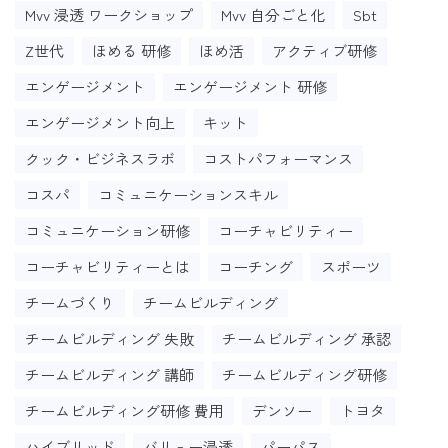
Mvv 浸透 ワークショップ
Mvv 自分ごと化
Sbt
Z世代
ほめる 研修
ほめ活
アクティブ研修
エンゲージメント
エンゲージメント 研修
エンゲージメント向上
キット
クック・ビジネスラボ
コストパフォーマンス
コスパ
コミュニケーションスキル
コミュニケーション研修
コーチャビリティー
コーチャビリティーとは
コーチング
スポーツ
チームづくり
チームビルディング
チームビルディング 失敗
チームビルディング 承認
チームビルディング 講師
チームビルディング研修
チームビルディング研修 費用
デンソー
トヨタ
ハイブリッド
バリュー浸透
パーパス