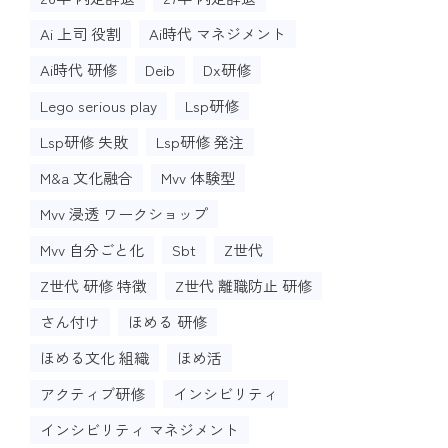
Ai 上司 役割
Ai時代 マネジメント
Ai時代 研修
Deib
Dx研修
Lego serious play
Lsp研修
Lsp研修 失敗
Lsp研修 発注
M&a 文化融合
Mvv 体験型
Mvv 浸透 ワークショップ
Mvv 自分ごと化
Sbt
Z世代
Z世代 研修 特徴
Z世代 離職防止 研修
さん付け
ほめる 研修
ほめる文化 組織
ほめ活
アクティブ研修
インシビリティ
インシビリティ マネジメント