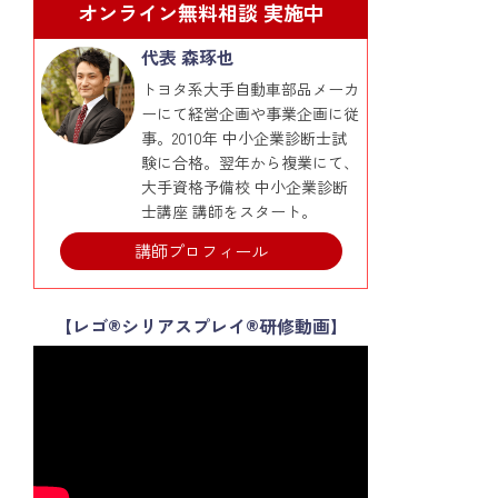
オンライン無料相談 実施中
代表 森琢也
トヨタ系大手自動車部品メーカ
ーにて経営企画や事業企画に従
事。2010年 中小企業診断士試
験に合格。翌年から複業にて、
大手資格予備校 中小企業診断
士講座 講師をスタート。
講師プロフィール
【レゴ®シリアスプレイ®研修動画】