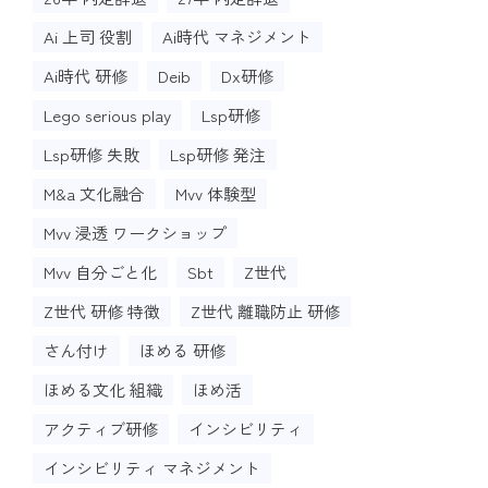
Ai 上司 役割
Ai時代 マネジメント
Ai時代 研修
Deib
Dx研修
Lego serious play
Lsp研修
Lsp研修 失敗
Lsp研修 発注
M&a 文化融合
Mvv 体験型
Mvv 浸透 ワークショップ
Mvv 自分ごと化
Sbt
Z世代
Z世代 研修 特徴
Z世代 離職防止 研修
さん付け
ほめる 研修
ほめる文化 組織
ほめ活
アクティブ研修
インシビリティ
インシビリティ マネジメント