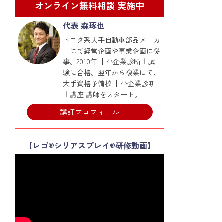
オンライン無料相談 実施中
代表 森琢也
トヨタ系大手自動車部品メーカ
ーにて経営企画や事業企画に従
事。2010年 中小企業診断士試
験に合格。翌年から複業にて、
大手資格予備校 中小企業診断
士講座 講師をスタート。
講師プロフィール
【レゴ®シリアスプレイ®研修動画】