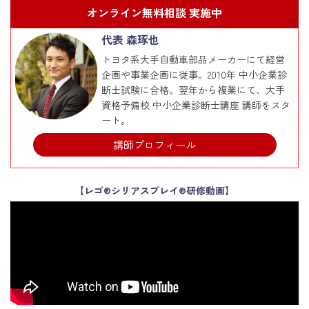
オンライン無料相談 実施中
代表 森琢也
トヨタ系大手自動車部品メーカーにて経営
企画や事業企画に従事。2010年 中小企業診
断士試験に合格。翌年から複業にて、大手
資格予備校 中小企業診断士講座 講師をスタ
ート。
講師プロフィール
【レゴ®シリアスプレイ®研修動画】