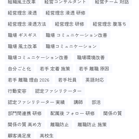
組織風土改革
経営コンサルタント
経営チーム 対話
経営理念 浸透
経営理念 浸透 研修
経営理念 浸透方法
経営理念 研修
経営理念 腹落ち
職場 ギスギス
職場 コミュニケーション改善
職場 風土改革
職場コミュニケーション
職場コミュニケーション改善
職場環境改善
自分ごと化
若手 定着 施策
若手 離職 原因
若手 離職 理由 2026
若手社員
英語対応
行動変容
認定ファシリテーター
認定ファシリテーター 実績
講師
部活
部門間連携 研修
配属後 フォロー 研修
関係の質
関係の質 高め方
離職防止
離職防止 施策
顧客満足度
高校生