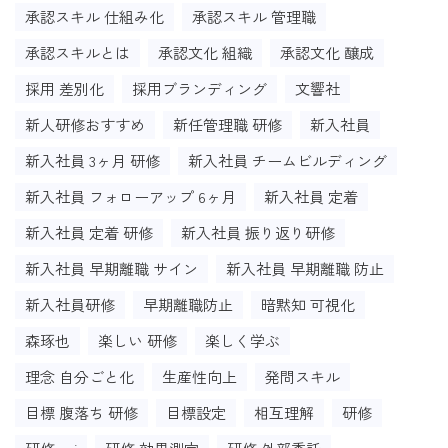
承認スキル 仕組み化
承認スキル 管理職
承認スキルとは
承認文化 組織
承認文化 醸成
採用 差別化
採用ブランディング
文響社
新人研修おすすめ
新任管理職 研修
新入社員
新入社員 3ヶ月 研修
新入社員 チームビルディング
新入社員 フォローアップ 6ヶ月
新入社員 定着
新入社員 定着 研修
新入社員 振り返り研修
新入社員 早期離職 サイン
新入社員 早期離職 防止
新入社員研修
早期離職防止
暗黙知 可視化
森琢也
楽しい 研修
楽しく学ぶ
理念 自分ごと化
生産性向上
発問スキル
目標 腹落ち 研修
目標設定
相互理解
研修