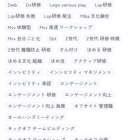
Deib
Dx研修
Lego serious play
Lsp研修
Lsp研修 失敗
Lsp研修 発注
M&a 文化融合
Mvv 体験型
Mvv 浸透 ワークショップ
Mvv 自分ごと化
Sbt
Z世代
Z世代 研修 特徴
Z世代 離職防止 研修
さん付け
ほめる 研修
ほめる文化 組織
ほめ活
アクティブ研修
インシビリティ
インシビリティ マネジメント
インシビリティ 承認
エンゲージメント
エンゲージメント 研修
エンゲージメント向上
エンゲージメント向上 施策
オフサイト 管理職
オールハンズミーティング
キックオフ チームビルディング
キックオフ ワークショップ
キックオフ 企画