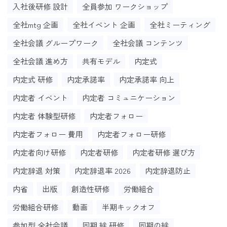
入社後研修 設計
全員参加 ワークショップ
全社mtg 企画
全社イベント 企画
全社ミーティング
全社会議 グループワーク
全社会議 コンテンツ
全社会議 進め方
共有モデル
内定式
内定式 研修
内定承諾率
内定承諾率 向上
内定者 イベント
内定者 コミュニケーション
内定者 体験型研修
内定者フォロー
内定者フォロー 費用
内定者フォロー研修
内定者向け研修
内定者研修
内定者研修 選び方
内定辞退 対策
内定辞退率 2026
内定辞退防止
内省
出版
創造性研修
労働組合
労働組合研修
動画
半期キックオフ
参加型 全社会議
同期 絆 研修
同期の絆