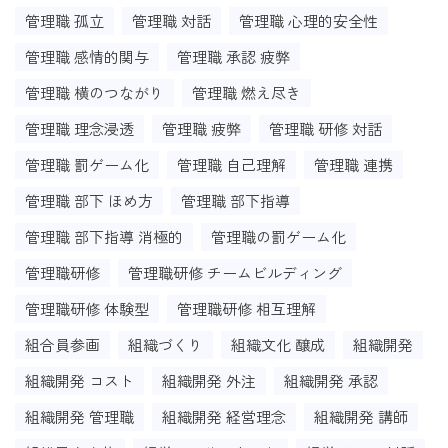
管理職 孤立
管理職 対話
管理職 心理的安全性
管理職 感情的関与
管理職 承認 疲弊
管理職 横のつながり
管理職 燃え尽き
管理職 理念浸透
管理職 疲弊
管理職 研修 対話
管理職 罰ゲーム化
管理職 自己理解
管理職 連携
管理職 部下 ほめ方
管理職 部下指導
管理職 部下指導 消極的
管理職の罰ゲーム化
管理職研修
管理職研修 チームビルディング
管理職研修 体験型
管理職研修 相互理解
組合員参画
組織づくり
組織文化 醸成
組織開発
組織開発 コスト
組織開発 外注
組織開発 承認
組織開発 管理職
組織開発 経営理念
組織開発 講師