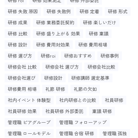
研修 roi
研修 効果測定
研修 外部委託
研修 失敗 原因
研修 失敗例
研修 定着
研修 形式
研修 成果
研修 業務委託契約
研修 楽しいだけ
研修 比較
研修 盛り上がる 効果
研修 稟議
研修 設計
研修 費用対効果
研修 費用相場
研修 選び方
研修roi
研修おすすめ
研修事例
研修会社 比較
研修会社 選び方
研修会社比較
研修会社選び
研修設計
研修講師 選定基準
研修費用 相場
礼節 研修
礼節の欠如
社内イベント 体験型
社内研修との比較
社員研修
社員研修 効果
社員研修 外部委託
稟議 研修
管理職 ピアグループ
管理職 フォローアップ
管理職 ロールモデル
管理職 合宿 研修
管理職 孤独