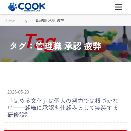
ホーム
Tags
管理職 承認 疲弊
タグ：管理職 承認 疲弊
2026-05-20
「ほめる文化」は個人の努力では根づかな
い——組織に承認を仕組みとして実装する
研修設計