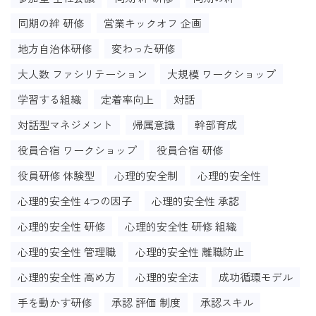
同期の絆 研修
営業キックオフ 企画
地方自治体研修
変わった研修
大人数 ファシリテーション
大規模 ワークショップ
学習する組織
定着率向上
対話
対話型マネジメント
帰属意識
幹部育成
役員合宿 ワークショップ
役員合宿 研修
役員研修 体験型
心理的安全制
心理的安全性
心理的安全性 4つの因子
心理的安全性 承認
心理的安全性 研修
心理的安全性 研修 組織
心理的安全性 管理職
心理的安全性 離職防止
心理的安全性 高め方
心理的安全法
成功循環モデル
手を動かす研修
承認 評価 制度
承認スキル