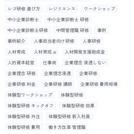
レゴ研修 選び方
レジリエンス
ワークショップ
中小企業診断士
中小企業診断士 研修
中小企業診断士研修
中間管理職 研修
事例
事例紹介
人事担当者向け研修
人事研修
人材育成
人材育成 ai
人材開発支援助成金
人的資本経営
仕事術
企業理念 浸透しない
企業理念 研修
企業理念浸透
企業研修
企業研修 料金
企業研修 講師
企業研修 費用相場
体験型ワークショップ
体験型研修
体験型研修 キックオフ
体験型研修 効果
体験型研修 外注
体験型研修 新入社員
体験型研修 費用
働き方改革 管理職