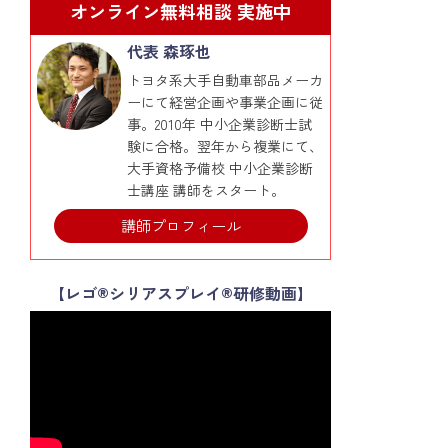
オンライン無料相談 実施中
代表 森琢也
トヨタ系大手自動車部品メーカ
ーにて経営企画や事業企画に従
事。2010年 中小企業診断士試
験に合格。翌年から複業にて、
大手資格予備校 中小企業診断
士講座 講師をスタート。
講師プロフィール
【レゴ®シリアスプレイ®研修動画】