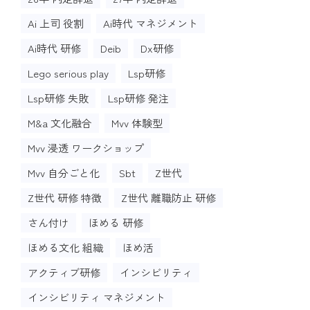
Ai 上司 役割
Ai時代 マネジメント
Ai時代 研修
Deib
Dx研修
Lego serious play
Lsp研修
Lsp研修 失敗
Lsp研修 発注
M&a 文化融合
Mvv 体験型
Mvv 浸透 ワークショップ
Mvv 自分ごと化
Sbt
Z世代
Z世代 研修 特徴
Z世代 離職防止 研修
さん付け
ほめる 研修
ほめる文化 組織
ほめ活
アクティブ研修
インシビリティ
インシビリティ マネジメント