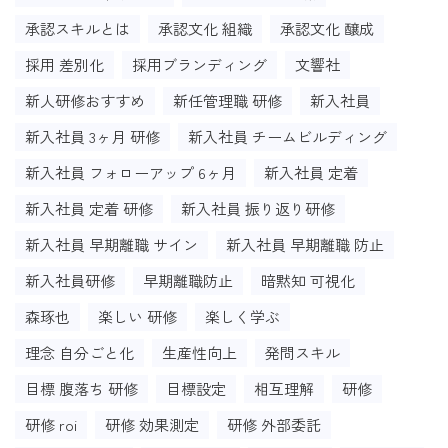
承認スキルとは
承認文化 組織
承認文化 醸成
採用 差別化
採用ブランディング
文響社
新人研修おすすめ
新任管理職 研修
新入社員
新入社員 3ヶ月 研修
新入社員 チームビルディング
新入社員 フォローアップ 6ヶ月
新入社員 定着
新入社員 定着 研修
新入社員 振り返り研修
新入社員 早期離職 サイン
新入社員 早期離職 防止
新入社員研修
早期離職防止
暗黙知 可視化
森琢也
楽しい 研修
楽しく学ぶ
理念 自分ごと化
生産性向上
発問スキル
目標 腹落ち 研修
目標設定
相互理解
研修
研修 roi
研修 効果測定
研修 外部委託