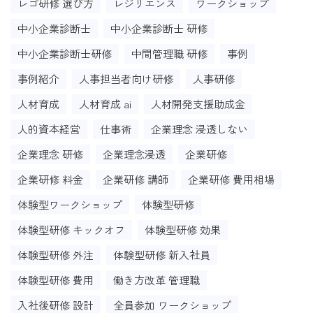
レゴ研修 選び方
レジリエンス
ワークショップ
中小企業診断士
中小企業診断士 研修
中小企業診断士研修
中間管理職 研修
事例
事例紹介
人事担当者向け研修
人事研修
人材育成
人材育成 ai
人材開発支援助成金
人的資本経営
仕事術
企業理念 浸透しない
企業理念 研修
企業理念浸透
企業研修
企業研修 料金
企業研修 講師
企業研修 費用相場
体験型ワークショップ
体験型研修
体験型研修 キックオフ
体験型研修 効果
体験型研修 外注
体験型研修 新入社員
体験型研修 費用
働き方改革 管理職
入社後研修 設計
全員参加 ワークショップ