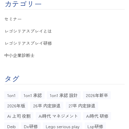
カテゴリー
セミナー
レゴシリアスプレイとは
レゴシリアスプレイ研修
中小企業診断士
タグ
1on1
1on1 承認
1on1 承認 設計
2026年新卒
2026年版
26卒 内定辞退
27卒 内定辞退
Ai 上司 役割
Ai時代 マネジメント
Ai時代 研修
Deib
Dx研修
Lego serious play
Lsp研修