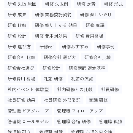
研修 失敗 原因
研修 失敗例
研修 定着
研修 形式
研修 成果
研修 業務委託契約
研修 楽しいだけ
研修 比較
研修 盛り上がる 効果
研修 稟議
研修 設計
研修 費用対効果
研修 費用相場
研修 選び方
研修roi
研修おすすめ
研修事例
研修会社 比較
研修会社 選び方
研修会社比較
研修会社選び
研修設計
研修講師 選定基準
研修費用 相場
礼節 研修
礼節の欠如
社内イベント 体験型
社内研修との比較
社員研修
社員研修 効果
社員研修 外部委託
稟議 研修
管理職 ピアグループ
管理職 フォローアップ
管理職 ロールモデル
管理職 合宿 研修
管理職 孤独
管理職 孤立
管理職 対話
管理職 心理的安全性