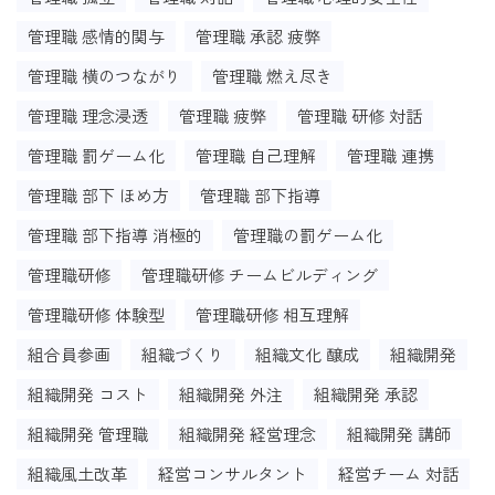
管理職 感情的関与
管理職 承認 疲弊
管理職 横のつながり
管理職 燃え尽き
管理職 理念浸透
管理職 疲弊
管理職 研修 対話
管理職 罰ゲーム化
管理職 自己理解
管理職 連携
管理職 部下 ほめ方
管理職 部下指導
管理職 部下指導 消極的
管理職の罰ゲーム化
管理職研修
管理職研修 チームビルディング
管理職研修 体験型
管理職研修 相互理解
組合員参画
組織づくり
組織文化 醸成
組織開発
組織開発 コスト
組織開発 外注
組織開発 承認
組織開発 管理職
組織開発 経営理念
組織開発 講師
組織風土改革
経営コンサルタント
経営チーム 対話