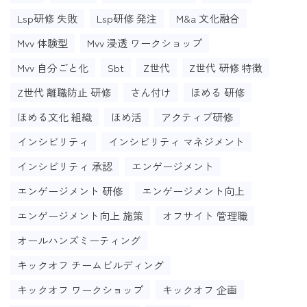
Lsp研修 失敗
Lsp研修 発注
M&a 文化融合
Mvv 体験型
Mvv 浸透 ワークショップ
Mvv 自分ごと化
Sbt
Z世代
Z世代 研修 特徴
Z世代 離職防止 研修
さん付け
ほめる 研修
ほめる文化 組織
ほめ活
アクティブ研修
インシビリティ
インシビリティ マネジメント
インシビリティ 承認
エンゲージメント
エンゲージメント 研修
エンゲージメント向上
エンゲージメント向上 施策
オフサイト 管理職
オールハンズミーティング
キックオフ チームビルディング
キックオフ ワークショップ
キックオフ 企画