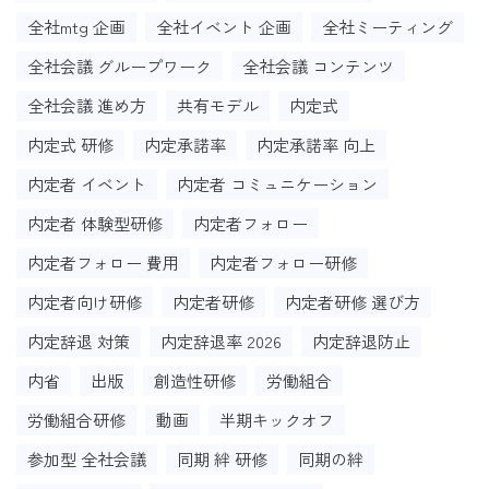
全社mtg 企画
全社イベント 企画
全社ミーティング
全社会議 グループワーク
全社会議 コンテンツ
全社会議 進め方
共有モデル
内定式
内定式 研修
内定承諾率
内定承諾率 向上
内定者 イベント
内定者 コミュニケーション
内定者 体験型研修
内定者フォロー
内定者フォロー 費用
内定者フォロー研修
内定者向け研修
内定者研修
内定者研修 選び方
内定辞退 対策
内定辞退率 2026
内定辞退防止
内省
出版
創造性研修
労働組合
労働組合研修
動画
半期キックオフ
参加型 全社会議
同期 絆 研修
同期の絆