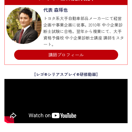
代表 森琢也
トヨタ系大手自動車部品メーカーにて経営
企画や事業企画に従事。2010年 中小企業診
断士試験に合格。翌年から複業にて、大手
資格予備校 中小企業診断士講座 講師をスタ
ート。
講師プロフィール
【レゴ®シリアスプレイ®研修動画】