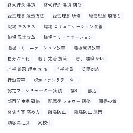
経営理念 浸透
経営理念 浸透 研修
経営理念 浸透方法
経営理念 研修
経営理念 腹落ち
職場 ギスギス
職場 コミュニケーション改善
職場 風土改革
職場コミュニケーション
職場コミュニケーション改善
職場環境改善
自分ごと化
若手 定着 施策
若手 離職 原因
若手 離職 理由 2026
若手社員
英語対応
行動変容
認定ファシリテーター
認定ファシリテーター 実績
講師
部活
部門間連携 研修
配属後 フォロー 研修
関係の質
関係の質 高め方
離職防止
離職防止 施策
顧客満足度
高校生