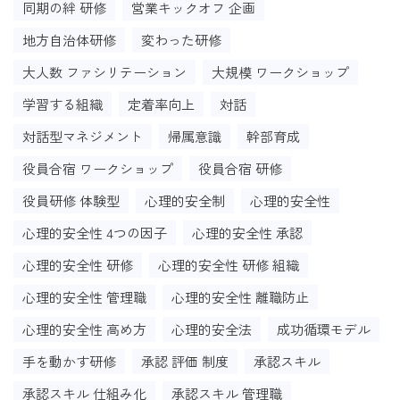
同期の絆 研修
営業キックオフ 企画
地方自治体研修
変わった研修
大人数 ファシリテーション
大規模 ワークショップ
学習する組織
定着率向上
対話
対話型マネジメント
帰属意識
幹部育成
役員合宿 ワークショップ
役員合宿 研修
役員研修 体験型
心理的安全制
心理的安全性
心理的安全性 4つの因子
心理的安全性 承認
心理的安全性 研修
心理的安全性 研修 組織
心理的安全性 管理職
心理的安全性 離職防止
心理的安全性 高め方
心理的安全法
成功循環モデル
手を動かす研修
承認 評価 制度
承認スキル
承認スキル 仕組み化
承認スキル 管理職