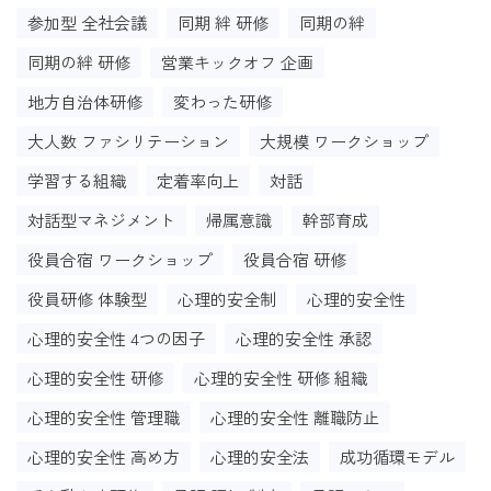
参加型 全社会議
同期 絆 研修
同期の絆
同期の絆 研修
営業キックオフ 企画
地方自治体研修
変わった研修
大人数 ファシリテーション
大規模 ワークショップ
学習する組織
定着率向上
対話
対話型マネジメント
帰属意識
幹部育成
役員合宿 ワークショップ
役員合宿 研修
役員研修 体験型
心理的安全制
心理的安全性
心理的安全性 4つの因子
心理的安全性 承認
心理的安全性 研修
心理的安全性 研修 組織
心理的安全性 管理職
心理的安全性 離職防止
心理的安全性 高め方
心理的安全法
成功循環モデル