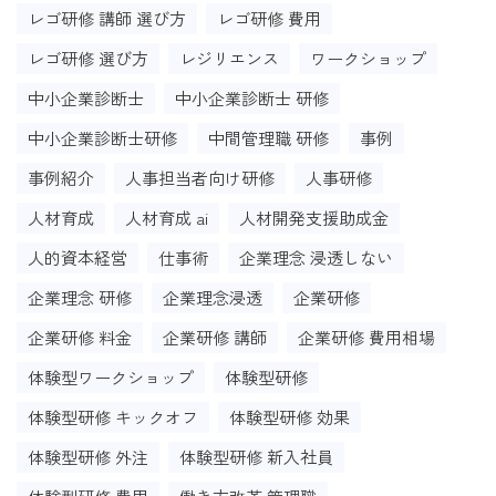
レゴ研修 講師 選び方
レゴ研修 費用
レゴ研修 選び方
レジリエンス
ワークショップ
中小企業診断士
中小企業診断士 研修
中小企業診断士研修
中間管理職 研修
事例
事例紹介
人事担当者向け研修
人事研修
人材育成
人材育成 ai
人材開発支援助成金
人的資本経営
仕事術
企業理念 浸透しない
企業理念 研修
企業理念浸透
企業研修
企業研修 料金
企業研修 講師
企業研修 費用相場
体験型ワークショップ
体験型研修
体験型研修 キックオフ
体験型研修 効果
体験型研修 外注
体験型研修 新入社員