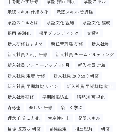
手を動かす研修
承認 評価 制度
承認スキル
承認スキル 仕組み化
承認スキル 管理職
承認スキルとは
承認文化 組織
承認文化 醸成
採用 差別化
採用ブランディング
文響社
新人研修おすすめ
新任管理職 研修
新入社員
新入社員 3ヶ月 研修
新入社員 チームビルディング
新入社員 フォローアップ 6ヶ月
新入社員 定着
新入社員 定着 研修
新入社員 振り返り研修
新入社員 早期離職 サイン
新入社員 早期離職 防止
新入社員研修
早期離職防止
暗黙知 可視化
森琢也
楽しい 研修
楽しく学ぶ
理念 自分ごと化
生産性向上
発問スキル
目標 腹落ち 研修
目標設定
相互理解
研修