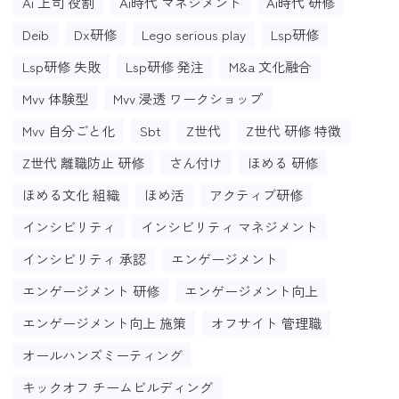
Ai 上司 役割
Ai時代 マネジメント
Ai時代 研修
Deib
Dx研修
Lego serious play
Lsp研修
Lsp研修 失敗
Lsp研修 発注
M&a 文化融合
Mvv 体験型
Mvv 浸透 ワークショップ
Mvv 自分ごと化
Sbt
Z世代
Z世代 研修 特徴
Z世代 離職防止 研修
さん付け
ほめる 研修
ほめる文化 組織
ほめ活
アクティブ研修
インシビリティ
インシビリティ マネジメント
インシビリティ 承認
エンゲージメント
エンゲージメント 研修
エンゲージメント向上
エンゲージメント向上 施策
オフサイト 管理職
オールハンズミーティング
キックオフ チームビルディング