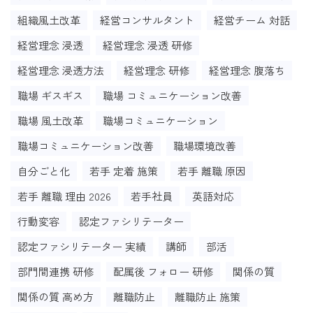
組織風土改革
経営コンサルタント
経営チーム 対話
経営理念 浸透
経営理念 浸透 研修
経営理念 浸透方法
経営理念 研修
経営理念 腹落ち
職場 ギスギス
職場 コミュニケーション改善
職場 風土改革
職場コミュニケーション
職場コミュニケーション改善
職場環境改善
自分ごと化
若手 定着 施策
若手 離職 原因
若手 離職 理由 2026
若手社員
英語対応
行動変容
認定ファシリテーター
認定ファシリテーター 実績
講師
部活
部門間連携 研修
配属後 フォロー 研修
関係の質
関係の質 高め方
離職防止
離職防止 施策