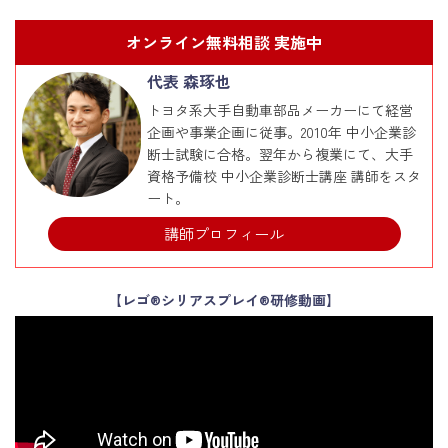
オンライン無料相談 実施中
代表 森琢也
トヨタ系大手自動車部品メーカーにて経営
企画や事業企画に従事。2010年 中小企業診
断士試験に合格。翌年から複業にて、大手
資格予備校 中小企業診断士講座 講師をスタ
ート。
講師プロフィール
【レゴ®シリアスプレイ®研修動画】