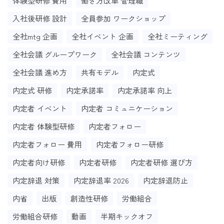
体験型研修 費用
働き方改革 管理職
入社後研修 設計
全員参加 ワークショップ
全社mtg 企画
全社イベント 企画
全社ミーティング
全社会議 グループワーク
全社会議 コンテンツ
全社会議 進め方
共有モデル
内定式
内定式 研修
内定承諾率
内定承諾率 向上
内定者 イベント
内定者 コミュニケーション
内定者 体験型研修
内定者フォロー
内定者フォロー 費用
内定者フォロー研修
内定者向け研修
内定者研修
内定者研修 選び方
内定辞退 対策
内定辞退率 2026
内定辞退防止
内省
出版
創造性研修
労働組合
労働組合研修
動画
半期キックオフ