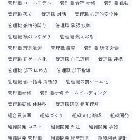
管理職 ロールモデル
管理職 合宿 研修
管理職 孤独
管理職 孤立
管理職 対話
管理職 心理的安全性
管理職 感情的関与
管理職 承認 疲弊
管理職 横のつながり
管理職 燃え尽き
管理職 理念浸透
管理職 疲弊
管理職 研修 対話
管理職 罰ゲーム化
管理職 自己理解
管理職 連携
管理職 部下 ほめ方
管理職 部下指導
管理職 部下指導 消極的
管理職の罰ゲーム化
管理職研修
管理職研修 チームビルディング
管理職研修 体験型
管理職研修 相互理解
組合員参画
組織づくり
組織文化 醸成
組織開発
組織開発 コスト
組織開発 外注
組織開発 承認
組織開発 管理職
組織開発 経営理念
組織開発 講師