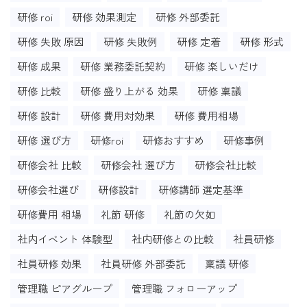
研修 roi
研修 効果測定
研修 外部委託
研修 失敗 原因
研修 失敗例
研修 定着
研修 形式
研修 成果
研修 業務委託契約
研修 楽しいだけ
研修 比較
研修 盛り上がる 効果
研修 稟議
研修 設計
研修 費用対効果
研修 費用相場
研修 選び方
研修roi
研修おすすめ
研修事例
研修会社 比較
研修会社 選び方
研修会社比較
研修会社選び
研修設計
研修講師 選定基準
研修費用 相場
礼節 研修
礼節の欠如
社内イベント 体験型
社内研修との比較
社員研修
社員研修 効果
社員研修 外部委託
稟議 研修
管理職 ピアグループ
管理職 フォローアップ