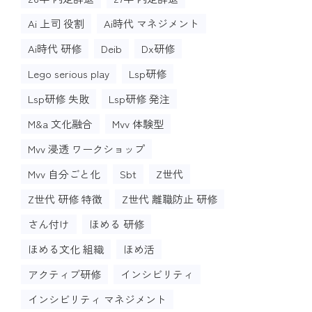
Ai 上司 役割
Ai時代 マネジメント
Ai時代 研修
Deib
Dx研修
Lego serious play
Lsp研修
Lsp研修 失敗
Lsp研修 発注
M&a 文化融合
Mvv 体験型
Mvv 浸透 ワークショップ
Mvv 自分ごと化
Sbt
Z世代
Z世代 研修 特徴
Z世代 離職防止 研修
さん付け
ほめる 研修
ほめる文化 組織
ほめ活
アクティブ研修
インシビリティ
インシビリティ マネジメント