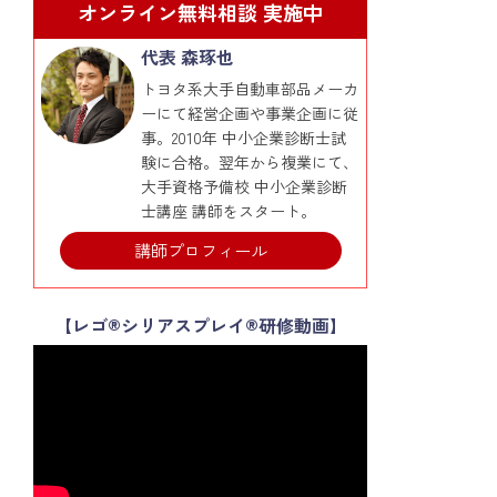
オンライン無料相談 実施中
代表 森琢也
トヨタ系大手自動車部品メーカ
ーにて経営企画や事業企画に従
事。2010年 中小企業診断士試
験に合格。翌年から複業にて、
大手資格予備校 中小企業診断
士講座 講師をスタート。
講師プロフィール
【レゴ®シリアスプレイ®研修動画】