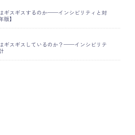
はギスギスするのか——インシビリティと対
年版】
はギスギスしているのか？——インシビリテ
計