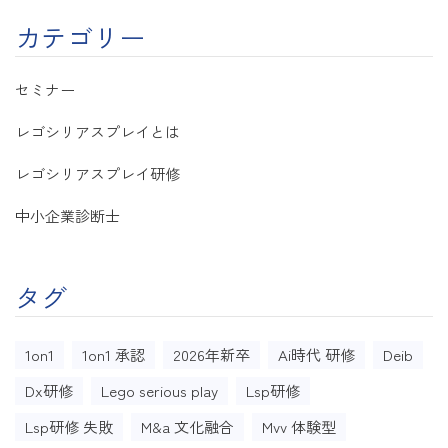
カテゴリー
セミナー
レゴシリアスプレイとは
レゴシリアスプレイ研修
中小企業診断士
タグ
1on1
1on1 承認
2026年新卒
Ai時代 研修
Deib
Dx研修
Lego serious play
Lsp研修
Lsp研修 失敗
M&a 文化融合
Mvv 体験型