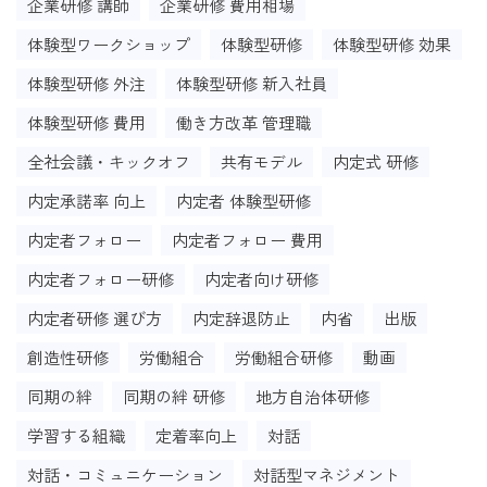
企業研修 講師
企業研修 費用相場
体験型ワークショップ
体験型研修
体験型研修 効果
体験型研修 外注
体験型研修 新入社員
体験型研修 費用
働き方改革 管理職
全社会議・キックオフ
共有モデル
内定式 研修
内定承諾率 向上
内定者 体験型研修
内定者フォロー
内定者フォロー 費用
内定者フォロー研修
内定者向け研修
内定者研修 選び方
内定辞退防止
内省
出版
創造性研修
労働組合
労働組合研修
動画
同期の絆
同期の絆 研修
地方自治体研修
学習する組織
定着率向上
対話
対話・コミュニケーション
対話型マネジメント