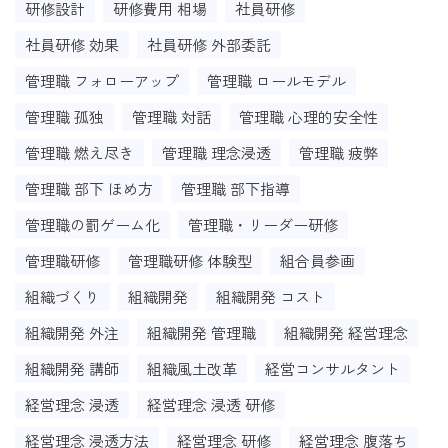
研修設計
研修費用 相場
社員研修
社員研修 効果
社員研修 外部委託
管理職 フォローアップ
管理職 ロールモデル
管理職 孤独
管理職 対話
管理職 心理的安全性
管理職 燃え尽き
管理職 理念浸透
管理職 疲弊
管理職 部下 ほめ方
管理職 部下指導
管理職の罰ゲーム化
管理職・リーダー研修
管理職研修
管理職研修 体験型
組合員参画
組織づくり
組織開発
組織開発 コスト
組織開発 外注
組織開発 管理職
組織開発 経営理念
組織開発 講師
組織風土改革
経営コンサルタント
経営理念 浸透
経営理念 浸透 研修
経営理念 浸透方法
経営理念 研修
経営理念 腹落ち