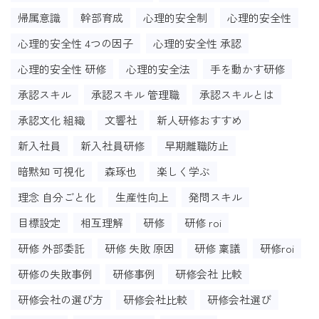
帰属意識
幹部育成
心理的安全制
心理的安全性
心理的安全性 4つの因子
心理的安全性 承認
心理的安全性 研修
心理的安全法
手を動かす研修
承認スキル
承認スキル 管理職
承認スキルとは
承認文化 組織
文響社
新人研修おすすめ
新入社員
新入社員研修
早期離職防止
暗黙知 可視化
森琢也
楽しく学ぶ
理念 自分ごと化
生産性向上
発問スキル
目標設定
相互理解
研修
研修 roi
研修 外部委託
研修 失敗 原因
研修 稟議
研修roi
研修の失敗事例
研修事例
研修会社 比較
研修会社の選び方
研修会社比較
研修会社選び