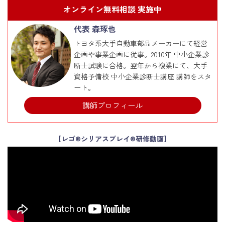
オンライン無料相談 実施中
代表 森琢也
トヨタ系大手自動車部品メーカーにて経営
企画や事業企画に従事。2010年 中小企業診
断士試験に合格。翌年から複業にて、大手
資格予備校 中小企業診断士講座 講師をスタ
ート。
講師プロフィール
【レゴ®シリアスプレイ®研修動画】