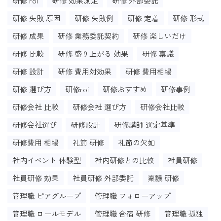
研修 roi
研修 効果測定
研修 外部委託
研修 失敗 原因
研修 失敗例
研修 定着
研修 形式
研修 成果
研修 業務委託契約
研修 楽しいだけ
研修 比較
研修 盛り上がる 効果
研修 稟議
研修 設計
研修 費用対効果
研修 費用相場
研修 選び方
研修roi
研修おすすめ
研修事例
研修会社 比較
研修会社 選び方
研修会社比較
研修会社選び
研修設計
研修講師 選定基準
研修費用 相場
礼節 研修
礼節の欠如
社内イベント 体験型
社内研修との比較
社員研修
社員研修 効果
社員研修 外部委託
稟議 研修
管理職 ピアグループ
管理職 フォローアップ
管理職 ロールモデル
管理職 合宿 研修
管理職 孤独