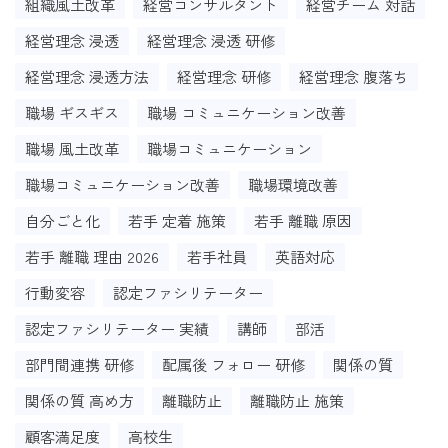
組織風土改革
経営コンサルタント
経営チーム 対話
経営理念 浸透
経営理念 浸透 研修
経営理念 浸透方法
経営理念 研修
経営理念 腹落ち
職場 ギスギス
職場 コミュニケーション改善
職場 風土改革
職場コミュニケーション
職場コミュニケーション改善
職場環境改善
自分ごと化
若手 定着 施策
若手 離職 原因
若手 離職 理由 2026
若手社員
英語対応
行動変容
認定ファシリテーター
認定ファシリテーター 実績
講師
部活
部門間連携 研修
配属後 フォロー 研修
関係の質
関係の質 高め方
離職防止
離職防止 施策
顧客満足度
高校生