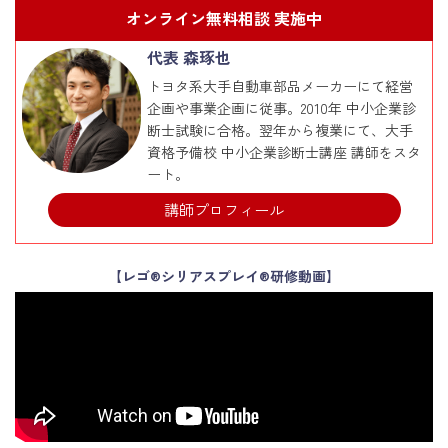
オンライン無料相談 実施中
代表 森琢也
トヨタ系大手自動車部品メーカーにて経営
企画や事業企画に従事。2010年 中小企業診
断士試験に合格。翌年から複業にて、大手
資格予備校 中小企業診断士講座 講師をスタ
ート。
講師プロフィール
【レゴ®シリアスプレイ®研修動画】