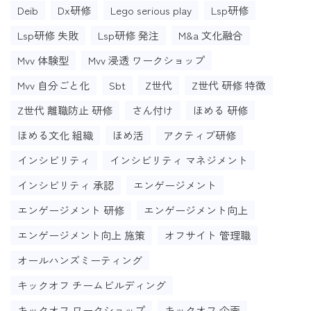
Deib
Dx研修
Lego serious play
Lsp研修
Lsp研修 失敗
Lsp研修 発注
M&a 文化融合
Mvv 体験型
Mvv 浸透 ワークショップ
Mvv 自分ごと化
Sbt
Z世代
Z世代 研修 特徴
Z世代 離職防止 研修
さん付け
ほめる 研修
ほめる文化 組織
ほめ活
アクティブ研修
インシビリティ
インシビリティ マネジメント
インシビリティ 承認
エンゲージメント
エンゲージメント 研修
エンゲージメント向上
エンゲージメント向上 施策
オフサイト 管理職
オールハンズミーティング
キックオフ チームビルディング
キックオフ ワークショップ
キックオフ 企画