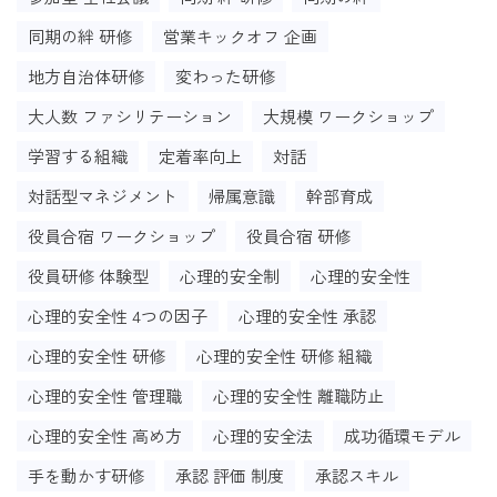
同期の絆 研修
営業キックオフ 企画
地方自治体研修
変わった研修
大人数 ファシリテーション
大規模 ワークショップ
学習する組織
定着率向上
対話
対話型マネジメント
帰属意識
幹部育成
役員合宿 ワークショップ
役員合宿 研修
役員研修 体験型
心理的安全制
心理的安全性
心理的安全性 4つの因子
心理的安全性 承認
心理的安全性 研修
心理的安全性 研修 組織
心理的安全性 管理職
心理的安全性 離職防止
心理的安全性 高め方
心理的安全法
成功循環モデル
手を動かす研修
承認 評価 制度
承認スキル