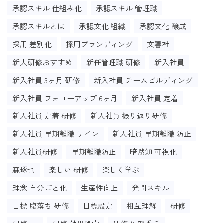
承認スキル 仕組み化
承認スキル 管理職
承認スキルとは
承認文化 組織
承認文化 醸成
採用 差別化
採用ブランディング
文響社
新人研修おすすめ
新任管理職 研修
新入社員
新入社員 3ヶ月 研修
新入社員 チームビルディング
新入社員 フォローアップ 6ヶ月
新入社員 定着
新入社員 定着 研修
新入社員 振り返り研修
新入社員 早期離職 サイン
新入社員 早期離職 防止
新入社員研修
早期離職防止
暗黙知 可視化
森琢也
楽しい 研修
楽しく学ぶ
理念 自分ごと化
生産性向上
発問スキル
目標 腹落ち 研修
目標設定
相互理解
研修