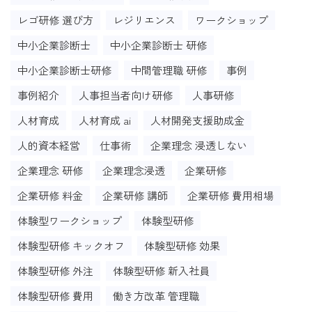
レゴ研修 選び方
レジリエンス
ワークショップ
中小企業診断士
中小企業診断士 研修
中小企業診断士研修
中間管理職 研修
事例
事例紹介
人事担当者向け研修
人事研修
人材育成
人材育成 ai
人材開発支援助成金
人的資本経営
仕事術
企業理念 浸透しない
企業理念 研修
企業理念浸透
企業研修
企業研修 料金
企業研修 講師
企業研修 費用相場
体験型ワークショップ
体験型研修
体験型研修 キックオフ
体験型研修 効果
体験型研修 外注
体験型研修 新入社員
体験型研修 費用
働き方改革 管理職