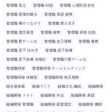
管理職 孤立
管理職 対話
管理職 心理的安全性
管理職 感情的関与
管理職 承認 疲弊
管理職 横のつながり
管理職 燃え尽き
管理職 理念浸透
管理職 疲弊
管理職 研修 対話
管理職 罰ゲーム化
管理職 自己理解
管理職 連携
管理職 部下 ほめ方
管理職 部下指導
管理職 部下指導 消極的
管理職の罰ゲーム化
管理職研修
管理職研修 チームビルディング
管理職研修 体験型
管理職研修 相互理解
組合員参画
組織づくり
組織文化 醸成
組織開発
組織開発 コスト
組織開発 外注
組織開発 承認
組織開発 管理職
組織開発 経営理念
組織開発 講師