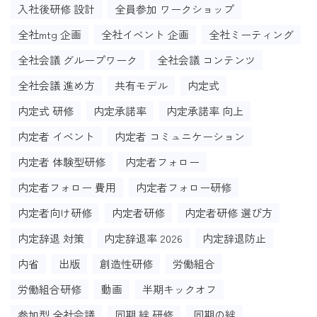
入社後研修 設計
全員参加 ワークショップ
全社mtg 企画
全社イベント 企画
全社ミーティング
全社会議 グループワーク
全社会議 コンテンツ
全社会議 進め方
共有モデル
内定式
内定式 研修
内定承諾率
内定承諾率 向上
内定者 イベント
内定者 コミュニケーション
内定者 体験型研修
内定者フォロー
内定者フォロー 費用
内定者フォロー研修
内定者向け研修
内定者研修
内定者研修 選び方
内定辞退 対策
内定辞退率 2026
内定辞退防止
内省
出版
創造性研修
労働組合
労働組合研修
動画
半期キックオフ
参加型 全社会議
同期 絆 研修
同期の絆